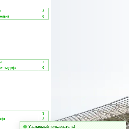
г
3
Кельн)
0
м
2
ссельдорф)
0
3
оф)
2
Уважаемый пользователь!