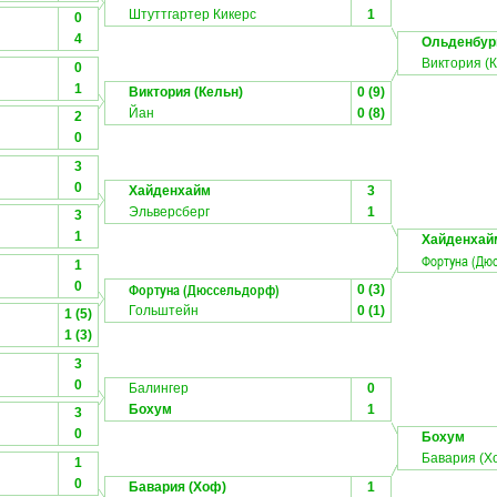
Штуттгартер Кикерс
1
0
4
Ольденбур
Виктория (
0
1
Виктория (Кельн)
0 (9)
Йан
0 (8)
2
0
3
0
Хайденхайм
3
Эльверсберг
1
3
1
Хайденхай
Фортуна (Дю
1
0
Фортуна (Дюссельдорф)
0 (3)
Гольштейн
0 (1)
1 (5)
1 (3)
3
0
Балингер
0
Бохум
1
3
0
Бохум
Бавария (Х
1
0
Бавария (Хоф)
1