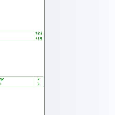
3 (1)
3 (3)
ург
2
ц
1