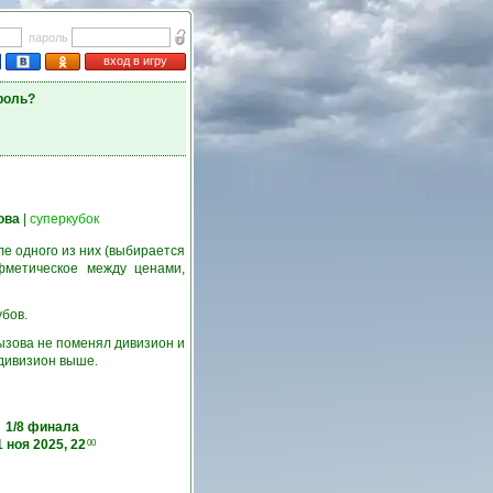
пароль
вход в игру
роль?
ова
|
суперкубок
е одного из них (выбирается
фметическое между ценами,
убов.
ызова не поменял дивизион и
 дивизион выше.
1/8 финала
1 ноя 2025, 22
00