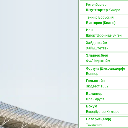
Ротенбургер
Штуттгартер Кикерс
Теннис Боруссия
Виктория (Кельн)
Йан
Шпортфройнде Зиген
Хайденхайм
Хаймштеттен
Эльверсберг
ФФЛ Кирххайм
Фортуна (Дюссельдорф)
Боннер
Гольштейн
Зюдвест 1882
Балингер
Франкфурт
Бохум
Вюрцбургер Киккерс
Бавария (Хоф)
Тасмания