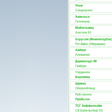
Ульм
Сандхаузен
Хавельсе
Галлешер
Мойзельвиц
Альтона 93
Боруссия (Менхенгладбах)
Рот-Вайсс (Оберхаузен)
Амберг
Алемания
Дармштадт 98
Гамбург
Уэрдинген
Берлинер
Цвикау
Обернойланд
Ройтлинген
Пройссен
ТСГ Хоффенхайм
СВ Бабельсберг 03