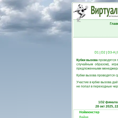
Глав
D1
|
D2
|
D3-A
|
Кубки вызова
проводятся п
случайным образом), игр
предложенными менеджерам
Кубки вызова проводятся ср
Участие в кубке вызова да
не попал в переходные чер
1/32 финала
28 окт 2025, 2
Ноймюнстер
Вайхе