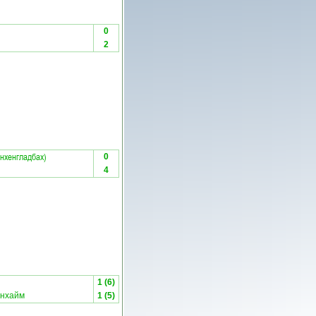
0
2
нхенгладбах)
0
4
1 (6)
нхайм
1 (5)