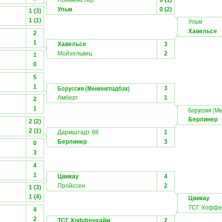
Ноймюнстер
0 (1)
Ульм
0 (2)
1 (3)
1 (1)
Ульм
Хавельсе
2
1
Хавельсе
3
Мойзельвиц
2
1
0
5
1
Боруссия (Менхенгладбах)
3
Амберг
1
2
1
Боруссия (Ме
Берлинер
2 (2)
2 (1)
Дармштадт 98
1
Берлинер
3
0
3
4
1
Цвикау
4
Пройссен
2
1 (3)
1 (4)
Цвикау
ТСГ Хоффе
4
2
ТСГ Хоффенхайм
2