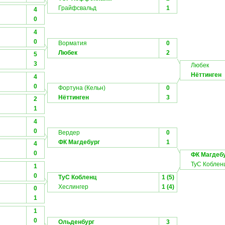
Грайфсвальд
1
4
0
4
0
Ворматия
0
Любек
2
5
3
Любек
Нёттинген
4
0
Фортуна (Кельн)
0
Нёттинген
3
2
1
4
0
Вердер
0
ФК Магдебург
1
4
0
ФК Магдеб
ТуС Коблен
1
0
ТуС Кобленц
1 (5)
Хеслингер
1 (4)
0
1
1
0
Ольденбург
3