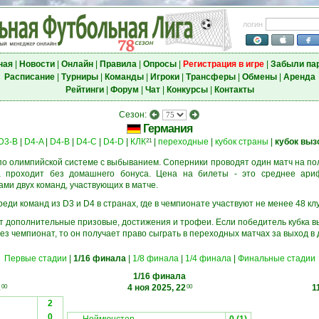
логин
ная
|
Новости
|
Онлайн
|
Правила
|
Опросы
|
Регистрация в игре
|
Забыли па
Расписание
|
Турниры
|
Команды
|
Игроки
|
Трансферы
|
Обмены
|
Аренда
Рейтинги
|
Форум
|
Чат
|
Конкурсы
|
Контакты
Сезон:
Германия
D3-B
|
D4-A
|
D4-B
|
D4-C
|
D4-D
|
КЛК
|
переходные
|
кубок страны
|
кубок выз
21
о олимпийской системе с выбыванием. Соперники проводят один матч на пол
а проходит без домашнего бонуса. Цена на билеты - это среднее ари
и двух команд, участвующих в матче.
еди команд из D3 и D4 в странах, где в чемпионате участвуют не менее 48 кл
ёт дополнительные призовые, достижения и трофеи. Если победитель кубка в
ез чемпионат, то он получает право сыграть в переходных матчах за выход в
Первые стадии
|
1/16 финала
|
1/8 финала
|
1/4 финала
|
Финальные стадии
1/16 финала
2
4 ноя 2025, 22
1
00
00
2
0