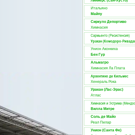
Линиерс (Сан-Хусто)
Итальяно
Майпу
Сиркуло Депортиво
Химнасия
Сармьенто (Ресистенсия)
Уракан (Комодоро-Ривада
Унион Аконкиха
Бен Гур
Альмагро
Химнасия Ла Плата
Архентино де Кильмес
Хенераль Рока
Уракан (Лас-Эрас)
Атлас
Химнасия и Эсгрима (Мендос
Вилла Митре
Соль де Майо
Реал Пилар
Унион (Санта Фе)