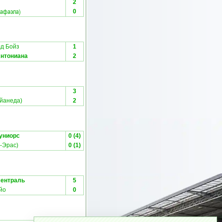
2
Рафаэла)
0
д Бойз
1
Антониана
2
3
ейанеда)
2
униорс
0 (4)
-Эрас)
0 (1)
Сентраль
5
йо
0