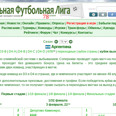
логин
ная
|
Новости
|
Онлайн
|
Правила
|
Опросы
|
Регистрация в игре
|
Забыли па
Расписание
|
Турниры
|
Команды
|
Игроки
|
Трансферы
|
Обмены
|
Аренда
Рейтинги
|
Форум
|
Чат
|
Конкурсы
|
Контакты
Сезон:
Аргентина
D3-B
|
D4-A
|
D4-B
|
D4-C
|
D4-D
|
КЛК
|
переходные
|
кубок страны
|
кубок выз
20
о олимпийской системе с выбыванием. Соперники проводят один матч на пол
а проходит без домашнего бонуса. Цена на билеты - это среднее ари
и двух команд, участвующих в матче.
еди команд из D3 и D4 в странах, где в чемпионате участвуют не менее 48 кл
ёт дополнительные призовые, достижения и трофеи. Если победитель кубка в
ез чемпионат, то он получает право сыграть в переходных матчах за выход в
Первые стадии
|
1/16 финала
|
1/8 финала
|
1/4 финала
|
Финальные стадии
1/32 финала
3 февраля, 22
1
00
00
Депортиво Камионерос
2
1
0
КАИ
2