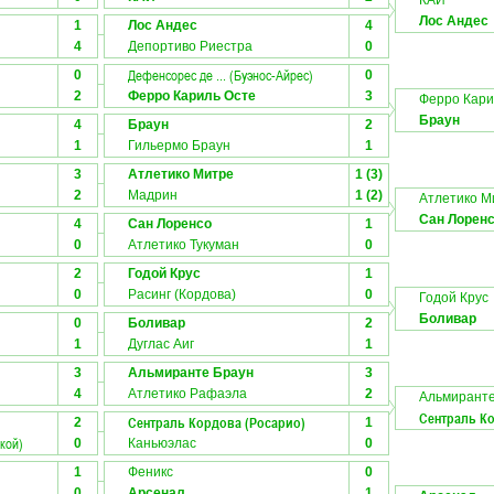
КАИ
Лос Андес
1
Лос Андес
4
4
Депортиво Риестра
0
Дефенсорес де ... (Буэнос-Айрес)
0
0
2
Ферро Кариль Осте
3
Ферро Кари
Браун
4
Браун
2
1
Гильермо Браун
1
3
Атлетико Митре
1 (3)
2
Мадрин
1 (2)
Атлетико М
Сан Лорен
4
Сан Лоренсо
1
0
Атлетико Тукуман
0
2
Годой Крус
1
0
Расинг (Кордова)
0
Годой Крус
Боливар
0
Боливар
2
1
Дуглас Аиг
1
3
Альмиранте Браун
3
4
Атлетико Рафаэла
2
Альмиранте
Сентраль К
Сентраль Кордова (Росарио)
2
1
кой)
0
Каньюэлас
0
1
Феникс
0
0
Арсенал
1