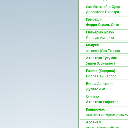
Сан Мартин (Сан Хуан)
Депортиво Риестра
Кимберли
Ферро Кариль Осте
Гильермо Браун
Соль де Америка
Мадрин
Атлетико (Сан-Тельмо)
Атлетико Тукуман
Унион (Сунчалес)
Расинг (Кордова)
Вилла Сан Карлос
Вилла Дальмине
Дуглас Аиг
Олимпо
Атлетико Рафаэла
Каньюэлас
Химнасия и Эсгрима (Чивиль
Арсенал
Уракан (Буэнос-Айрес)