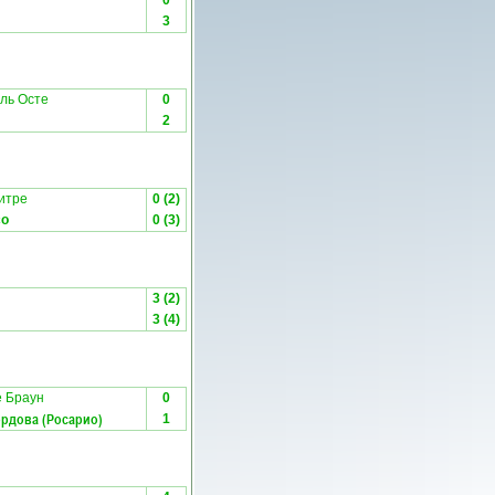
0
3
ль Осте
0
2
итре
0 (2)
со
0 (3)
3 (2)
3 (4)
 Браун
0
ордова (Росарио)
1