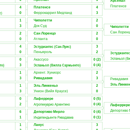
Арсенал
Платенсе
4
Платенсе
4
с)
0
Феррокаррил Мидланд
3
1
Чиполетти
2
3
Док Суд
0
Чиполетти
Сан Лорен
2
Сан Лоренцо
2
0
Атланта
0
Эстудиантес (Сан-Луис)
4
3
0
Пеньяроль
2
Эстудиантес
Эспаньол (В
0
Акассусо
0 (2)
то)
Эспаньол (Вилла Сармьенто)
3
0 (4)
1
Архент. Хуниорс
2
3
Ривадавия
3
Ривадавия
Эль Линке
1
Эль Линкеньо
2
3
Унион (Вийя Краусе)
0
0
Лаферрере
0 (5)
Агропекуарио Архентино
2
0 (4)
Лаферрере
Депортиво
6
Депортиво Мерло
0 (4)
Индепендьенте Ривадавиа
1
0 (1)
1
Ланус
3