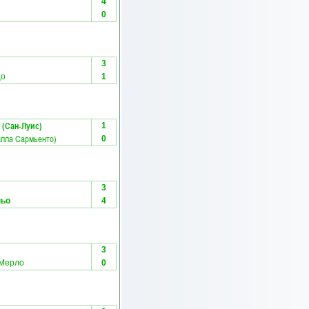
4
0
3
цо
1
 (Сан-Луис)
1
илла Сармьенто)
0
3
ньо
4
3
 Мерло
0