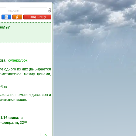
пароль
вход в игру
роль?
ова
|
суперкубок
е одного из них (выбирается
фметическое между ценами,
убов.
ызова не поменял дивизион и
 дивизион выше.
1/16 финала
0 февраля, 22
00