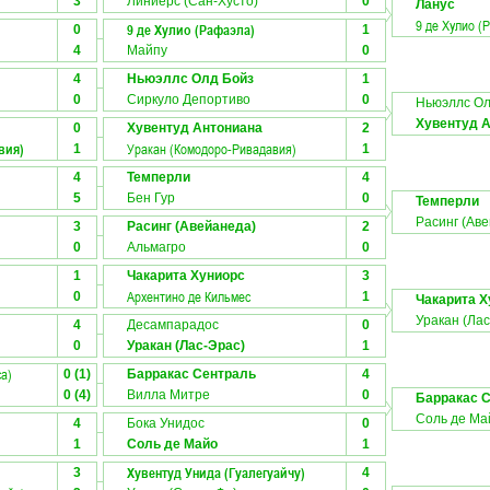
3
Линиерс (Сан-Хусто)
0
Ланус
9 де Хулио (
9 де Хулио (Рафаэла)
0
1
4
Майпу
0
4
Ньюэллс Олд Бойз
1
0
Сиркуло Депортиво
0
Ньюэллс Ол
Хувентуд 
0
Хувентуд Антониана
2
вия)
Уракан (Комодоро-Ривадавия)
1
1
4
Темперли
4
5
Бен Гур
0
Темперли
Расинг (Ав
3
Расинг (Авейанеда)
2
0
Альмагро
0
1
Чакарита Хуниорс
3
Архентино де Кильмес
0
1
Чакарита Х
Уракан (Лас
4
Десампарадос
0
0
Уракан (Лас-Эрас)
1
а)
0 (1)
Барракас Сентраль
4
0 (4)
Вилла Митре
0
Барракас 
Соль де Ма
4
Бока Унидос
0
1
Соль де Майо
1
Хувентуд Унида (Гуалегуайчу)
3
4