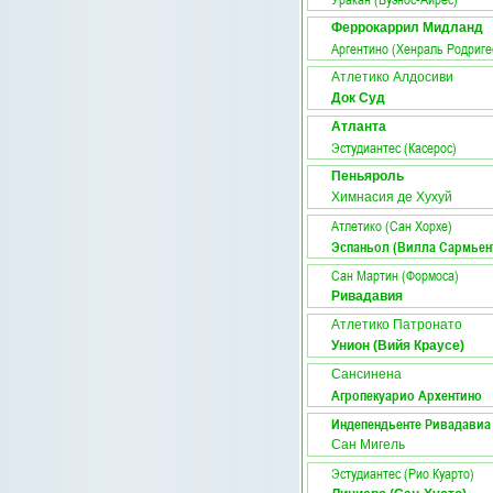
Феррокаррил Мидланд
Аргентино (Хенраль Родриге
Атлетико Алдосиви
Док Суд
Атланта
Эстудиантес (Касерос)
Пеньяроль
Химнасия де Хухуй
Атлетико (Сан Хорхе)
Эспаньол (Вилла Сармьен
Сан Мартин (Формоса)
Ривадавия
Атлетико Патронато
Унион (Вийя Краусе)
Сансинена
Агропекуарио Архентино
Индепендьенте Ривадавиа
Сан Мигель
Эстудиантес (Рио Куарто)