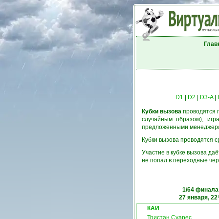
Глав
D1
|
D2
|
D3-A
|
Кубки вызова
проводятся п
случайным образом), игр
предложенными менеджерам
Кубки вызова проводятся ср
Участие в кубке вызова да
не попал в переходные чер
1/64 финала
27 января, 22
КАИ
Тристан Суарес