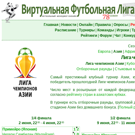
Главная
|
Новости
|
Онлайн
|
Правила
|
Опросы
|
Ре
Расписание
|
Турниры
|
Команды
|
Игроки
|
Т
Рейтинги
|
Форум
|
Чат
|
Конку
Сез
Европа
|
Азия
|
Афри
Лига 
Лига чемпионов Азии
|
Кубо
Отборочные раунды
|
Стыковые 
Самый престижный клубный турнир Азии, к
победитель прошлогодней Лиги чемпионов Азии
Число мест в розыгрыше от каждой федерац
согласно
рейтингу стран в азиатских кубках
.
В турнире есть отборочные раунды, групповой
стадионе Азии без домашнего бонуса. [
Полный р
1/4 финала
1/2 финала
2 июня, 22
-
4 июня, 22
9 июня, 22
-
11 июня
00
00
00
Примейро (Япония)
1
2
Негери Сембилан (Малайзия)
1
0