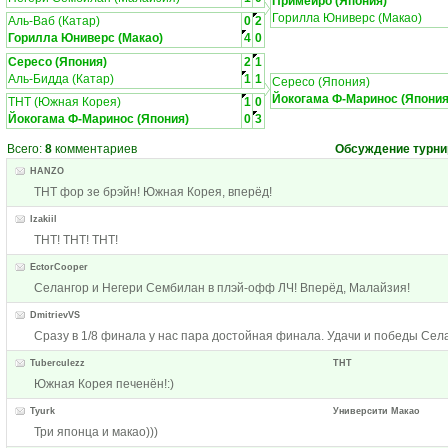
Примейро (Япония)
Горилла Юниверс (Макао)
Аль-Ваб (Катар)
0
2
Горилла Юниверс (Макао)
4
0
Сересо (Япония)
2
1
Аль-Бидда (Катар)
1
1
Сересо (Япония)
Йокогама Ф-Маринос (Япония
ТНТ (Южная Корея)
1
0
Йокогама Ф-Маринос (Япония)
0
3
Всего:
8
комментариев
Обсуждение турни
HANZO
ТНТ фор зе брэйн! Южная Корея, вперёд!
Izakiil
ТНТ! ТНТ! ТНТ!
EctorCooper
Селангор и Негери Сембилан в плэй-офф ЛЧ! Вперёд, Малайзия!
DmitrievVS
Сразу в 1/8 финала у нас пара достойная финала. Удачи и победы Села
Tuberculezz
ТНТ
Южная Корея печенён!:)
Tyurk
Университи Макао
Три японца и макао)))