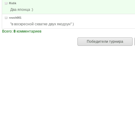
Ridik
Два японца :)
revolt001
"в воскресной схватке двух якодзун" )
Всего:
8
комментариев
Победители турнира