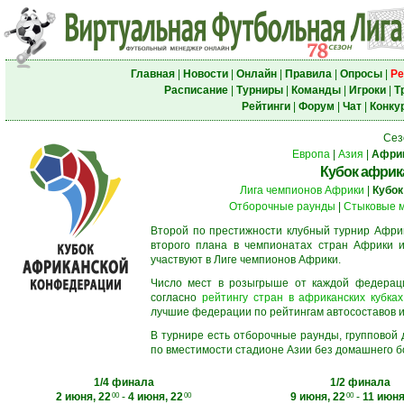
Главная
|
Новости
|
Онлайн
|
Правила
|
Опросы
|
Ре
Расписание
|
Турниры
|
Команды
|
Игроки
|
Т
Рейтинги
|
Форум
|
Чат
|
Конку
Сез
Европа
|
Азия
|
Афри
Кубок африк
Лига чемпионов Африки
|
Кубок
Отборочные раунды
|
Стыковые 
Второй по престижности клубный турнир Африк
второго плана в чемпионатах стран Африки и
участвуют в Лиге чемпионов Африки.
Число мест в розыгрыше от каждой федерац
согласно
рейтингу стран в африканских кубках
лучшие федерации по рейтингам автосоставов и f
В турнире есть отборочные раунды, групповой
по вместимости стадионе Азии без домашнего бо
1/4 финала
1/2 финала
2 июня, 22
-
4 июня, 22
9 июня, 22
-
11 июня
00
00
00