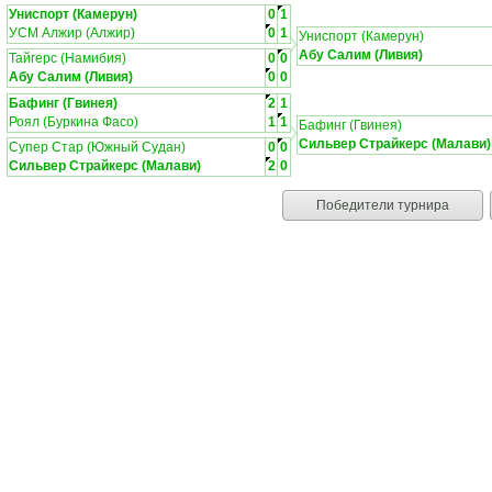
Униспорт (Камерун)
0
1
УСМ Алжир (Алжир)
0
1
Униспорт (Камерун)
Абу Салим (Ливия)
Тайгерс (Намибия)
0
0
Абу Салим (Ливия)
0
0
Бафинг (Гвинея)
2
1
Роял (Буркина Фасо)
1
1
Бафинг (Гвинея)
Сильвер Страйкерс (Малави)
Супер Стар (Южный Судан)
0
0
Сильвер Страйкерс (Малави)
2
0
Победители турнира