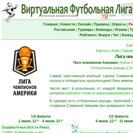
Главная
|
Новости
|
Онлайн
|
Правила
|
Опросы
|
Ре
Расписание
|
Турниры
|
Команды
|
Игроки
|
Т
Рейтинги
|
Форум
|
Чат
|
Конку
Сез
Европа
|
Азия
|
Афри
Лига че
Лига чемпионов Америки
|
Кубок 
Отборочные раунды
|
Гр
Самый престижный клубный турнир Северной
сезона и победитель прошлогодней Лиги чемпио
Число мест в розыгрыше от каждой федерац
согласно
рейтингу стран в североамериканских к
В турнире есть отборочные раунды, групповой
стадионе Северной Америки без домашнего бону
1/4 финала
1/2 финала
2 июня, 22
-
4 июня, 22
9 июня, 22
-
11 июня
00
00
00
Барриаленья (Коста-Рика)
2
0
СИМА (Каймановы о-ва)
0
1