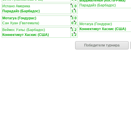
Барриаленья (Коста-Рика)
Парадайз (Барбадос)
Испано Америка
1
0
Парадайз (Барбадос)
1
1
Мотагуа (Гондурас)
3
0
Сан Хуан (Гватемала)
0
2
Мотагуа (Гондурас)
Коннектикут Хаскис (США)
Веймос Уэльс (Барбадос)
1
2
Коннектикут Хаскис (США)
1
2
Победители турнира