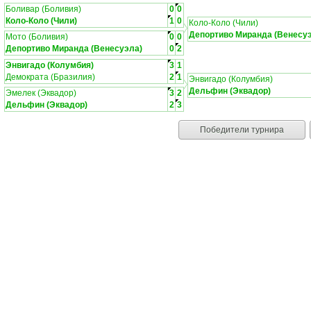
Боливар (Боливия)
0
0
Коло-Коло (Чили)
1
0
Коло-Коло (Чили)
Депортиво Миранда (Венесу
Мото (Боливия)
0
0
Депортиво Миранда (Венесуэла)
0
2
Энвигадо (Колумбия)
3
1
Демократа (Бразилия)
2
1
Энвигадо (Колумбия)
Дельфин (Эквадор)
Эмелек (Эквадор)
3
2
Дельфин (Эквадор)
2
3
Победители турнира