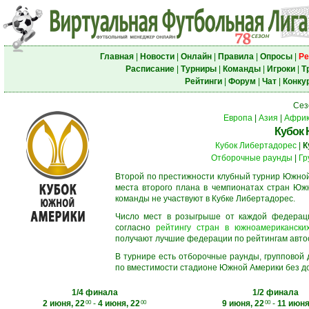
Главная
|
Новости
|
Онлайн
|
Правила
|
Опросы
|
Ре
Расписание
|
Турниры
|
Команды
|
Игроки
|
Т
Рейтинги
|
Форум
|
Чат
|
Конку
Сез
Европа
|
Азия
|
Афри
Кубок
Кубок Либертадорес
|
К
Отборочные раунды
|
Гр
Второй по престижности клубный турнир Южной
места второго плана в чемпионатах стран Южн
команды не участвуют в Кубке Либертадорес.
Число мест в розыгрыше от каждой федерац
согласно
рейтингу стран в южноамериканских
получают лучшие федерации по рейтингам автосос
В турнире есть отборочные раунды, групповой
по вместимости стадионе Южной Америки без до
1/4 финала
1/2 финала
2 июня, 22
-
4 июня, 22
9 июня, 22
-
11 июня
00
00
00