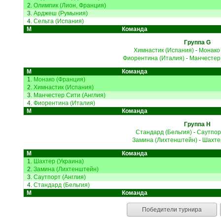
2.
Олимпик (Лион, Франция)
3.
Арджеш (Румыния)
4.
Сельта (Испания)
М
Команда
Группа G
Химнастик (Испания)
-
Монако
Фиорентина (Италия)
-
Манчестер 
М
Команда
1.
Монако (Франция)
2.
Химнастик (Испания)
3.
Манчестер Сити (Англия)
4.
Фиорентина (Италия)
М
Команда
Группа H
Стандард (Бельгия)
-
Саутпор
Замина (Лихтенштейн)
-
Шахтер
М
Команда
1.
Шахтер (Украина)
2.
Замина (Лихтенштейн)
3.
Саутпорт (Англия)
4.
Стандард (Бельгия)
М
Команда
Победители турнира