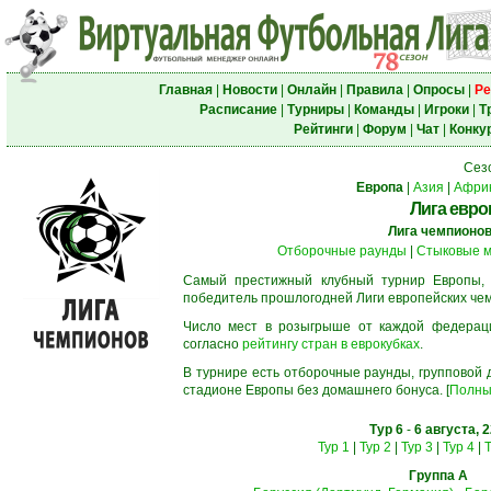
Главная
|
Новости
|
Онлайн
|
Правила
|
Опросы
|
Ре
Расписание
|
Турниры
|
Команды
|
Игроки
|
Т
Рейтинги
|
Форум
|
Чат
|
Конку
Сез
Европа
|
Азия
|
Афри
Лига евро
Лига чемпионо
Отборочные раунды
|
Стыковые м
Самый престижный клубный турнир Европы,
победитель прошлогодней Лиги европейских че
Число мест в розыгрыше от каждой федерац
согласно
рейтингу стран в еврокубках
.
В турнире есть отборочные раунды, групповой
стадионе Европы без домашнего бонуса. [
Полны
Тур 6
-
6 августа, 
Тур 1
|
Тур 2
|
Тур 3
|
Тур 4
|
Т
Группа A