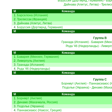
Боруссия (Дортмунд, Германия)
-
Бар
Дайнава (Алитус, Литва)
-
Трелис
М
Команда
1.
Барселона (Испания)
2.
Трелиссак (Франция)
3.
Дайнава (Алитус, Литва)
4.
Боруссия (Дортмунд, Германия)
М
Команда
Группа B
Гранада (Испания)
-
Бавария (Мюн
Рода '46 (Нидерланды)
-
Ливерп
М
Команда
1.
Бавария (Мюнхен, Германия)
2.
Ливерпуль (Англия)
3.
Гранада (Испания)
4.
Рода '46 (Нидерланды)
М
Команда
Группа C
Борнмут (Англия)
-
Паннаксиакос (Н
Подолье (Украина)
-
Динамо (Маха
М
Команда
1.
Борнмут (Англия)
2.
Динамо (Махачкала, Россия)
3.
Подолье (Украина)
4.
Паннаксиакос (Наксос, Греция)