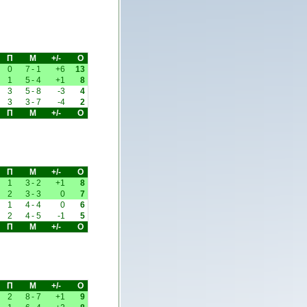
П
М
+/-
О
0
7
-
1
+6
13
1
5
-
4
+1
8
3
5
-
8
-3
4
3
3
-
7
-4
2
П
М
+/-
О
П
М
+/-
О
1
3
-
2
+1
8
2
3
-
3
0
7
1
4
-
4
0
6
2
4
-
5
-1
5
П
М
+/-
О
П
М
+/-
О
2
8
-
7
+1
9