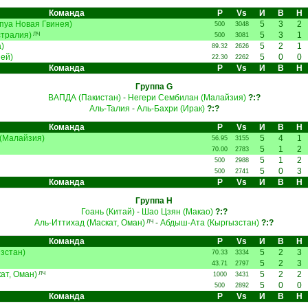
Команда
Р
Vs
И
В
Н
пуа Новая Гвинея)
5
3
2
500
3048
стралия)
5
3
1
ЛЧ
500
3081
)
5
2
1
89.32
2626
ей)
5
0
0
22.30
2262
Команда
Р
Vs
И
В
Н
Группа G
ВАПДА (Пакистан)
-
Негери Сембилан (Малайзия)
?:?
Аль-Талия
-
Аль-Бахри (Ирак)
?:?
Команда
Р
Vs
И
В
Н
(Малайзия)
5
4
1
56.95
3155
5
1
2
70.00
2783
5
1
2
500
2988
5
0
3
500
2741
Команда
Р
Vs
И
В
Н
Группа H
Гоань (Китай)
-
Шао Цзян (Макао)
?:?
Аль-Иттихад (Маскат, Оман)
-
Абдыш-Ата (Кыргызстан)
?:?
ЛЧ
Команда
Р
Vs
И
В
Н
зстан)
5
2
3
70.33
3334
5
2
3
43.71
2797
ат, Оман)
5
2
2
ЛЧ
1000
3431
5
0
0
500
2892
Команда
Р
Vs
И
В
Н