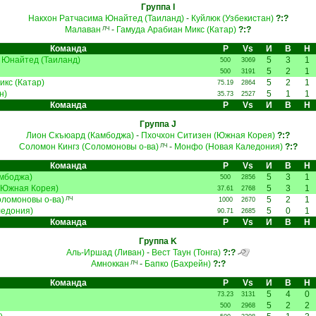
Группа I
Накхон Ратчасима Юнайтед (Таиланд)
-
Куйлюк (Узбекистан)
?:?
Малаван
-
Гамуда Арабиан Микс (Катар)
?:?
ЛЧ
Команда
Р
Vs
И
В
Н
 Юнайтед (Таиланд)
5
3
1
500
3069
5
2
1
500
3191
кс (Катар)
5
2
1
75.19
2864
н)
5
1
1
35.73
2527
Команда
Р
Vs
И
В
Н
Группа J
Лион Скъюард (Камбоджа)
-
Пхочхон Ситизен (Южная Корея)
?:?
Соломон Кингз (Соломоновы о-ва)
-
Монфо (Новая Каледония)
?:?
ЛЧ
Команда
Р
Vs
И
В
Н
мбоджа)
5
3
1
500
2856
(Южная Корея)
5
3
1
37.61
2768
оломоновы о-ва)
5
2
1
ЛЧ
1000
2670
едония)
5
0
1
90.71
2685
Команда
Р
Vs
И
В
Н
Группа K
Аль-Иршад (Ливан)
-
Вест Таун (Тонга)
?:?
Амноккан
-
Бапко (Бахрейн)
?:?
ЛЧ
Команда
Р
Vs
И
В
Н
5
4
0
73.23
3131
5
2
2
500
2968