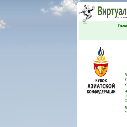
Глав
В
в
у
Ч
с
ф
В
п