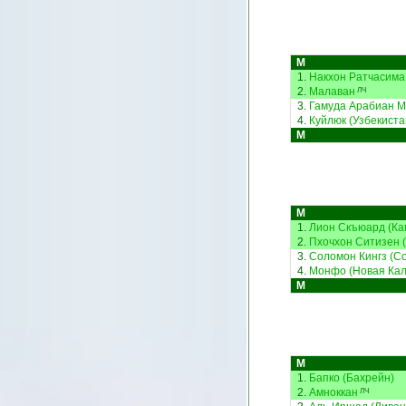
М
1.
Накхон Ратчасима
2.
Малаван
ЛЧ
3.
Гамуда Арабиан Ми
4.
Куйлюк (Узбекиста
М
М
1.
Лион Скъюард (Ка
2.
Пхочхон Ситизен 
3.
Соломон Кингз (С
4.
Монфо (Новая Кал
М
М
1.
Бапко (Бахрейн)
2.
Амноккан
ЛЧ