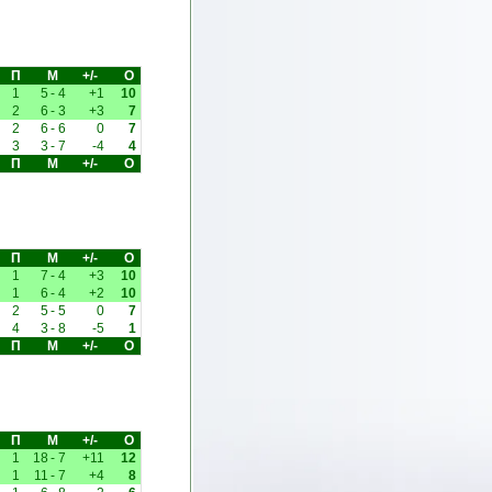
П
М
+/-
О
1
5
-
4
+1
10
2
6
-
3
+3
7
2
6
-
6
0
7
3
3
-
7
-4
4
П
М
+/-
О
П
М
+/-
О
1
7
-
4
+3
10
1
6
-
4
+2
10
2
5
-
5
0
7
4
3
-
8
-5
1
П
М
+/-
О
П
М
+/-
О
1
18
-
7
+11
12
1
11
-
7
+4
8