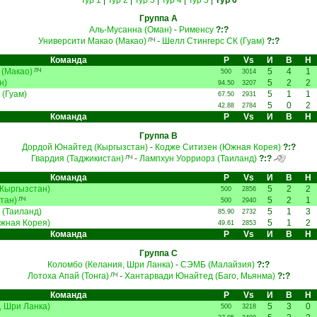
Тур 1
|
Тур 2
|
Тур 3
|
Тур 4
|
Тур 5
|
Тур 6
Группа A
Аль-Мусанна (Оман)
-
Рименсу
?:?
Университи Макао (Макао)
-
Шелл Стингерс СК (Гуам)
?:?
ЛЧ
Команда
Р
Vs
И
В
Н
 (Макао)
5
4
1
ЛЧ
500
3014
н)
5
2
2
94.50
3207
(Гуам)
5
1
1
67.50
2931
5
0
2
42.88
2784
Команда
Р
Vs
И
В
Н
Группа B
Дордой Юнайтед (Кыргызстан)
-
Кодже Ситизен (Южная Корея)
?:?
Гвардия (Таджикистан)
-
Лампхун Уорриорз (Таиланд)
?:?
ЛЧ
Команда
Р
Vs
И
В
Н
Кыргызстан)
5
2
2
500
2856
тан)
5
2
1
ЛЧ
500
2940
 (Таиланд)
5
1
3
85.90
2732
жная Корея)
5
1
2
49.61
2853
Команда
Р
Vs
И
В
Н
Группа C
Коломбо (Келания, Шри Ланка)
-
СЭМБ (Малайзия)
?:?
Лотоха Апай (Тонга)
-
Хантарвади Юнайтед (Баго, Мьянма)
?:?
ЛЧ
Команда
Р
Vs
И
В
Н
, Шри Ланка)
5
3
0
500
3218