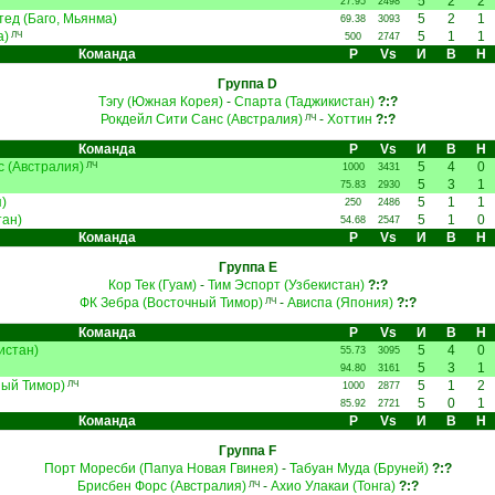
5
2
2
27.95
2498
ед (Баго, Мьянма)
5
2
1
69.38
3093
а)
5
1
1
ЛЧ
500
2747
Команда
Р
Vs
И
В
Н
Группа D
Тэгу (Южная Корея)
-
Спарта (Таджикистан)
?:?
Рокдейл Сити Санс (Австралия)
-
Хоттин
?:?
ЛЧ
Команда
Р
Vs
И
В
Н
 (Австралия)
5
4
0
ЛЧ
1000
3431
5
3
1
75.83
2930
)
5
1
1
250
2486
тан)
5
1
0
54.68
2547
Команда
Р
Vs
И
В
Н
Группа E
Кор Тек (Гуам)
-
Тим Эспорт (Узбекистан)
?:?
ФК Зебра (Восточный Тимор)
-
Ависпа (Япония)
?:?
ЛЧ
Команда
Р
Vs
И
В
Н
истан)
5
4
0
55.73
3095
5
3
1
94.80
3161
ный Тимор)
5
1
2
ЛЧ
1000
2877
5
0
1
85.92
2721
Команда
Р
Vs
И
В
Н
Группа F
Порт Моресби (Папуа Новая Гвинея)
-
Табуан Муда (Бруней)
?:?
Брисбен Форс (Австралия)
-
Ахио Улакаи (Тонга)
?:?
ЛЧ