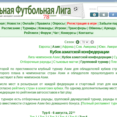
логин
ная
|
Новости
|
Онлайн
|
Правила
|
Опросы
|
Регистрация в игре
|
Забыли па
Расписание
|
Турниры
|
Команды
|
Игроки
|
Трансферы
|
Обмены
|
Аренда
Рейтинги
|
Форум
|
Чат
|
Конкурсы
|
Контакты
Сезон:
Европа
|
Азия
|
Африка
|
Сев. Америка
|
Южн. Амери
Кубок азиатской конфедерации
Лига чемпионов Азии
|
Кубок азиатской конфедерации
|
С
Отборочные раунды
|
Стыковые матчи
|
Групповой турнир
|
Пле
торой по престижности клубный турнир Азии для обладателей кубков стр
торого плана в чемпионатах стран Азии и обладателя прошлогоднего к
частвуют в Лиге чемпионов Азии.
исло мест в розыгрыше от каждой федерации и стартовый этап для ка
огласно
рейтингу стран в азиатских кубках
. По одному дополнительному мест
едерации по рейтингам автосоставов и fair play.
 турнире есть отборочные раунды, групповой двухкруговой турнир, раунды
о вместимости стадионе Азии без домашнего бонуса. [
Полный регламент тур
Тур 6
-
6 августа, 22
00