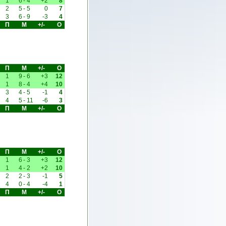
1
6
-
4
+2
8
2
5
-
5
0
7
3
6
-
9
-3
4
П
М
+/-
О
П
М
+/-
О
1
9
-
6
+3
12
1
8
-
4
+4
10
3
4
-
5
-1
4
4
5
-
11
-6
3
П
М
+/-
О
П
М
+/-
О
1
6
-
3
+3
12
1
4
-
2
+2
10
2
2
-
3
-1
5
4
0
-
4
-4
1
П
М
+/-
О