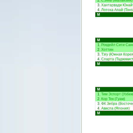
2.
СЭМБ (Малайзия)
3.
Хантарвади Юнайт
4.
Лотоха Апай (Тонг
М
М
1.
Рокдейл Сити Санс
2.
Хоттин
3.
Тэгу (Южная Корея
4.
Спарта (Таджикис
М
М
1.
Тим Эспорт (Узбек
2.
Кор Тек (Гуам)
3.
ФК Зебра (Восточ
4.
Ависпа (Япония)
М