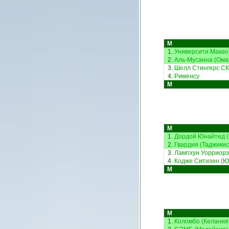
М
1.
Университи Макао
2.
Аль-Мусанна (Ома
3.
Шелл Стингерс СК 
4.
Рименсу
М
М
1.
Дордой Юнайтед (
2.
Гвардия (Таджикис
3.
Лампхун Уорриорз
4.
Кодже Ситизен (Ю
М
М
1.
Коломбо (Келания