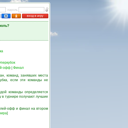
пароль
вход в игру
роль?
ка
уперкубок
й-офф
|
Финал
ан, команд, занявших места
убка, если эти команды не
ждой команды определяется
у в турнире получают лучшие
 плей-офф и финал на втором
нира
]