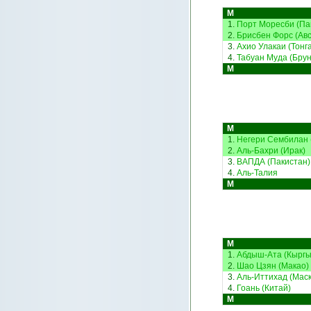
М
1.
Порт Моресби (Па
2.
Брисбен Форс (Ав
3.
Ахио Улакаи (Тонга
4.
Табуан Муда (Брун
М
М
1.
Негери Сембилан 
2.
Аль-Бахри (Ирак)
3.
ВАПДА (Пакистан)
4.
Аль-Талия
М
М
1.
Абдыш-Ата (Кыргы
2.
Шао Цзян (Макао)
3.
Аль-Иттихад (Маск
4.
Гоань (Китай)
М