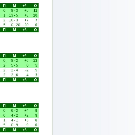
П
М
+/-
О
0
8
-
3
+5
11
1
13
-
5
+8
10
2
10
-
3
+7
7
5
0
-
20
-20
0
П
М
+/-
О
П
М
+/-
О
0
8
-
2
+6
13
2
5
-
5
0
5
2
2
-
4
-2
5
2
2
-
6
-4
3
П
М
+/-
О
П
М
+/-
О
0
6
-
2
+4
9
0
4
-
2
+2
9
1
4
-
1
+3
8
5
0
-
9
-9
0
П
М
+/-
О