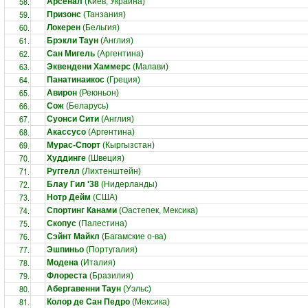
58.
Арсенал
(Киев, Украина)
59.
Призонс
(Танзания)
60.
Локерен
(Бельгия)
61.
Брэкли Таун
(Англия)
62.
Сан Мигель
(Аргентина)
63.
Эквендени Хаммерс
(Малави)
64.
Панатинаикос
(Греция)
65.
Авирон
(Реюньон)
66.
Сож
(Беларусь)
67.
Суонси Сити
(Англия)
68.
Акассусо
(Аргентина)
69.
Мурас-Спорт
(Кыргызстан)
70.
Худдинге
(Швеция)
71.
Руггелл
(Лихтенштейн)
72.
Блау Гил '38
(Нидерланды)
73.
Нотр Дейм
(США)
74.
Спортинг Канами
(Оастепек, Мексика)
75.
Скопус
(Палестина)
76.
Сэйнт Майкл
(Багамские о-ва)
77.
Эшпиньо
(Португалия)
78.
Модена
(Италия)
79.
Флореста
(Бразилия)
80.
Абергавенни Таун
(Уэльс)
81.
Колор де Сан Педро
(Мексика)