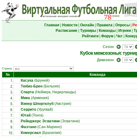
Главная
|
Новости
|
Онлайн
|
Правила
|
Опросы
|
Ре
Расписание
|
Турниры
|
Команды
|
Игроки
|
Т
Рейтинги
|
Форум
|
Чат
|
Конку
Сезон:
Кубок межсезонья: турни
Дивизион:
Страны:
№
Команда
1.
Касука
(Бруней)
2.
Тюбиз-Брен
(Бельгия)
3.
Спарта
(Нейкерк, Нидерланды)
4.
Мика
(Армения)
5.
Винер Шпортклуб
(Австрия)
6.
Серрито
(Уругвай)
7.
Ютай
(Тонга)
8.
Рейнджерс Эсватини
(Эсватини)
9.
Фаэтано
(Сан-Марино)
10.
Комерсиал
(Бразилия)