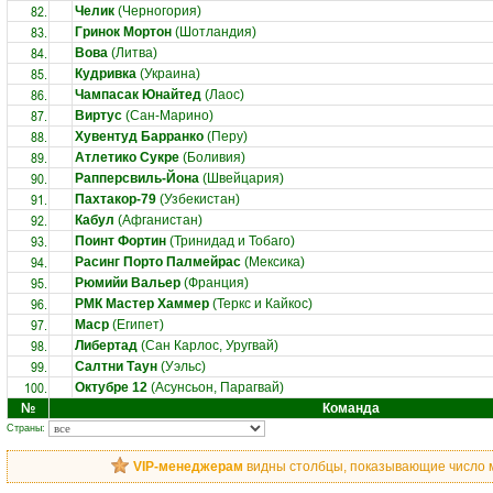
82.
Челик
(Черногория)
83.
Гринок Мортон
(Шотландия)
84.
Вова
(Литва)
85.
Кудривка
(Украина)
86.
Чампасак Юнайтед
(Лаос)
87.
Виртус
(Сан-Марино)
88.
Хувентуд Барранко
(Перу)
89.
Атлетико Сукре
(Боливия)
90.
Рапперсвиль-Йона
(Швейцария)
91.
Пахтакор-79
(Узбекистан)
92.
Кабул
(Афганистан)
93.
Поинт Фортин
(Тринидад и Тобаго)
94.
Расинг Порто Палмейрас
(Мексика)
95.
Рюмийи Вальер
(Франция)
96.
РМК Мастер Хаммер
(Теркс и Кайкос)
97.
Маср
(Египет)
98.
Либертад
(Сан Карлос, Уругвай)
99.
Салтни Таун
(Уэльс)
100.
Октубре 12
(Асунсьон, Парагвай)
№
Команда
Страны:
VIP-менеджерам
видны столбцы, показывающие число ма