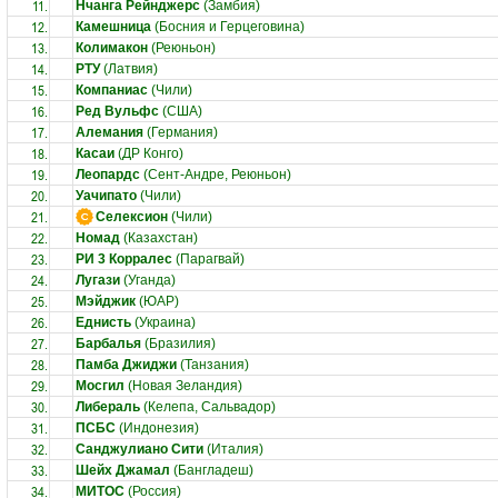
11.
Нчанга Рейнджерс
(Замбия)
12.
Камешница
(Босния и Герцеговина)
13.
Колимакон
(Реюньон)
14.
РТУ
(Латвия)
15.
Компаниас
(Чили)
16.
Ред Вульфс
(США)
17.
Алемания
(Германия)
18.
Касаи
(ДР Конго)
19.
Леопардс
(Сент-Андре, Реюньон)
20.
Уачипато
(Чили)
21.
Селексион
(Чили)
22.
Номад
(Казахстан)
23.
РИ 3 Корралес
(Парагвай)
24.
Лугази
(Уганда)
25.
Мэйджик
(ЮАР)
26.
Еднисть
(Украина)
27.
Барбалья
(Бразилия)
28.
Памба Джиджи
(Танзания)
29.
Мосгил
(Новая Зеландия)
30.
Либераль
(Келепа, Сальвадор)
31.
ПСБС
(Индонезия)
32.
Санджулиано Сити
(Италия)
33.
Шейх Джамал
(Бангладеш)
34.
МИТОС
(Россия)