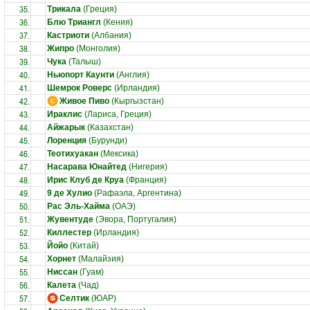
35.
Трикала
(Греция)
36.
Блю Триангл
(Кения)
37.
Кастриоти
(Албания)
38.
Жипро
(Монголия)
39.
Чука
(Талыш)
40.
Ньюпорт Каунти
(Англия)
41.
Шемрок Роверс
(Ирландия)
42.
Живое Пиво
(Кыргызстан)
43.
Ираклис
(Лариса, Греция)
44.
Айжарык
(Казахстан)
45.
Лоренция
(Бурунди)
46.
Теотихуакан
(Мексика)
47.
Насарава Юнайтед
(Нигерия)
48.
Ирис Клуб де Круа
(Франция)
49.
9 де Хулио
(Рафаэла, Аргентина)
50.
Рас Эль-Хайма
(ОАЭ)
51.
Жувентуде
(Эвора, Португалия)
52.
Киллестер
(Ирландия)
53.
Йойо
(Китай)
54.
Хорнет
(Малайзия)
55.
Ниссан
(Гуам)
56.
Калета
(Чад)
57.
Селтик
(ЮАР)