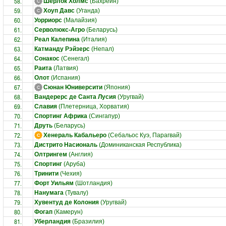
58.
Шерлок Холмс
(Бахрейн)
59.
Хоуп Давс
(Уганда)
60.
Уорриорс
(Малайзия)
61.
Серволюкс-Агро
(Беларусь)
62.
Реал Калепина
(Италия)
63.
Катманду Рэйзерс
(Непал)
64.
Сонакос
(Сенегал)
65.
Раита
(Латвия)
66.
Олот
(Испания)
67.
Сюнан Юниверсити
(Япония)
68.
Вандерерс де Санта Лусия
(Уругвай)
69.
Славия
(Плетерница, Хорватия)
70.
Спортинг Африка
(Сингапур)
71.
Друть
(Беларусь)
72.
Хенераль Кабальеро
(Себальос Куэ, Парагвай)
73.
Дистрито Насиональ
(Доминиканская Республика)
74.
Олтрингем
(Англия)
75.
Спортинг
(Аруба)
76.
Тринити
(Чехия)
77.
Форт Уильям
(Шотландия)
78.
Нанумага
(Тувалу)
79.
Хувентуд де Колония
(Уругвай)
80.
Фогап
(Камерун)
81.
Уберландия
(Бразилия)