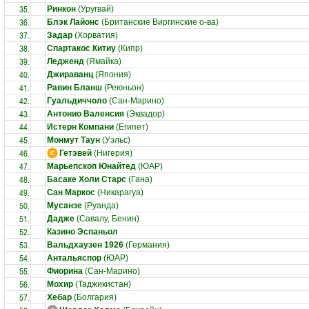
35.
Ринкон
(Уругвай)
36.
Блэк Лайонс
(Британские Виргинские о-ва)
37.
Задар
(Хорватия)
38.
Спартакос Китиу
(Кипр)
39.
Ледженд
(Ямайка)
40.
Джираванц
(Япония)
41.
Равин Бланш
(Реюньон)
42.
Гуальдиччоло
(Сан-Марино)
43.
Антонио Валенсия
(Эквадор)
44.
Истерн Компани
(Египет)
45.
Монмут Таун
(Уэльс)
46.
Гетэвей
(Нигерия)
47.
Марьепскоп Юнайтед
(ЮАР)
48.
Басаке Холи Старс
(Гана)
49.
Сан Маркос
(Никарагуа)
50.
Мусанзе
(Руанда)
51.
Дадже
(Савалу, Бенин)
52.
Казино Эспаньол
53.
Вальдхаузен 1926
(Германия)
54.
Антальяспор
(ЮАР)
55.
Фиорина
(Сан-Марино)
56.
Мохир
(Таджикистан)
57.
Хебар
(Болгария)