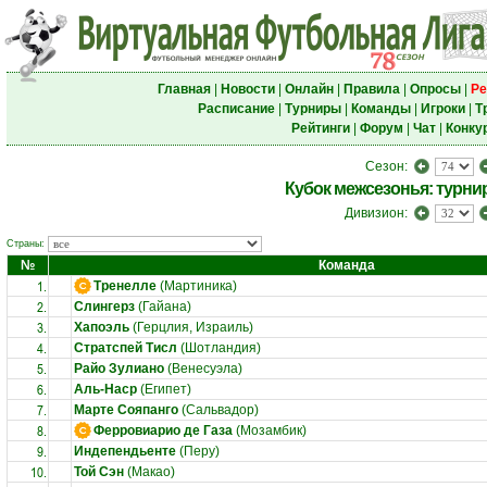
Главная
|
Новости
|
Онлайн
|
Правила
|
Опросы
|
Ре
Расписание
|
Турниры
|
Команды
|
Игроки
|
Т
Рейтинги
|
Форум
|
Чат
|
Конку
Сезон:
Кубок межсезонья: турни
Дивизион:
Страны:
№
Команда
1.
Тренелле
(Мартиника)
2.
Слингерз
(Гайана)
3.
Хапоэль
(Герцлия, Израиль)
4.
Стратспей Тисл
(Шотландия)
5.
Райо Зулиано
(Венесуэла)
6.
Аль-Наср
(Египет)
7.
Марте Сояпанго
(Сальвадор)
8.
Ферровиарио де Газа
(Мозамбик)
9.
Индепендьенте
(Перу)
10.
Той Сэн
(Макао)