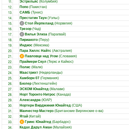
11.
Эстрельяс
(Колумбия)
12.
Попо
(Пакистан)
13.
САМБ
(Тунис)
14.
Престатин Таун
(Уэльс)
15.
Стол Йерпеланд
(Норвегия)
16.
Трезор
(Чад)
17.
Вилья Элиза
(Парагвай)
18.
Пириакото
(Перу)
19.
Индиос
(Мексика)
20.
Пара Хиллс Найтс
(Австралия)
21.
Павловце над Угом
(Словакия)
22.
Праймери Скул
(Теркс и Кайкос)
23.
Полис
(Мали)
24.
Маастрихт
(Нидерланды)
25.
Хамборн 07
(Германия)
26.
Бюлер
(Лихтенштейн)
27.
ЭСКОМ Юнайтед
(Малави)
28.
Норт Торонто Нитрос
(Канада)
29.
Александра
(ЮАР)
30.
Нортерн Вирджиния Юнайтед
(США)
31.
Манчестер Мастерз
(Британские Виргинские о-ва)
32.
Ятай
(Китай)
33.
Гринс Юнайтед
(Барбадос)
34.
Кедах Дарул Аман
(Малайзия)