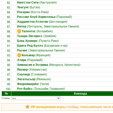
82.
Кингстон Сити
(Австралия)
83.
Тенсунг
(Бутан)
84.
Росарио
(Коста-Рика)
85.
Рассинг Клуб Хоркетеньо
(Парагвай)
86.
Хаддингтон Атлетик
(Шотландия)
87.
Интер
(Литораль, Экваториальная Гвинея)
88.
Талентос
(Колумбия)
89.
Тазара Экспресс
(Замбия)
90.
Бока Хуниорс
(Пуэрто-Рико)
91.
Брита Ред Буллз
(Багамские о-ва)
92.
Расинг
(Экваториальная Гвинея)
93.
Кольмар
(Франция)
94.
Атира
(Парагвай)
95.
Химнасия и Эсгрима
(Мендоса, Аргентина)
96.
Янгиер
(Узбекистан)
97.
Скалица
(Словакия)
98.
Эксельсьор
(Реюньон)
99.
Ферровиариос
(Чили)
100.
Рот-Вайсс
(Тальхайм, Германия)
№
Команда
Страны:
VIP-менеджерам
видны столбцы, показывающие число ма