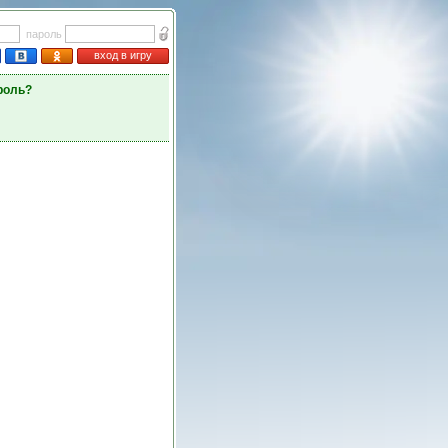
пароль
вход в игру
роль?