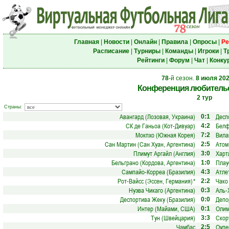
Главная
|
Новости
|
Онлайн
|
Правила
|
Опросы
|
Ре
Расписание
|
Турниры
|
Команды
|
Игроки
|
Т
Рейтинги
|
Форум
|
Чат
|
Конку
78
-й сезон.
8 июля 20
Конференция любительс
2 тур
Страны:
Авангард (Лозовая, Украина)
Десп
0:1
СК де Ганьоа (Кот-Дивуар)
Белф
4:2
Мокпхо (Южная Корея)
Вила
7:2
Сан Мартин (Сан Хуан, Аргентина)
Атом
2:5
Плимут Аргайл (Англия)
Харт
3:0
Бельграно (Кордова, Аргентина)
Плау
1:0
Сампайо-Корреа (Бразилия)
Атле
4:3
Рот-Вайсс (Эссен, Германия)
*
Чако
2:2
Нуэва Чикаго (Аргентина)
Аль-
0:3
Деспортива Жеку (Бразилия)
Депо
0:0
Интер (Майами, США)
Олим
0:1
Тун (Швейцария)
Скор
3:3
Чамбас
Оупе
2:5