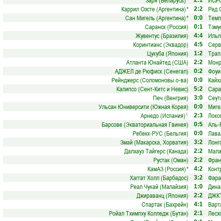
Заря (Беларусь)
*
Исэ-
2:1
Каррил Оэсте (Аргентина)
*
Ред 
2:2
Сан Мигель (Аргентина)
*
Темп
0:0
Саранск (Россия)
Тэму
0:1
Жувентус (Бразилия)
Ильп
4:4
Коринтианс (Эквадор)
Серв
4:5
Цукуба (Япония)
Трап
1:2
Атланта Юнайтед (США)
Монр
2:2
АДЖЕЛ де Рюфиск (Сенегал)
Фоуи
0:2
Рейнджерс (Соломоновы о-ва)
Кайх
0:0
Калипсо (Сент-Китс и Невис)
Сара
5:2
Печ (Венгрия)
Сеут
3:0
Ульсан Юниверсити (Южная Корея)
Миге
0:0
Арнедо (Испания)
Локо
с
2:3
Барсове (Экваториальная Гвинея)
Аль-
0:5
Ребекк-РУС (Бельгия)
Лава
0:0
Змай (Макарска, Хорватия)
Лонг
3:2
Далхауз Тайгерс (Канада)
Мала
2:2
Рустак (Оман)
Фран
2:2
КамАЗ (Россия)
*
Конт
4:2
Хаггат Холл (Барбадос)
Фара
3:2
Реал Чукай (Малайзия)
Дина
1:0
Джираванц (Япония)
ДЖКТ
2:2
Спартак (Бахрейн)
Варт
4:1
Ройал Тхимпху Колледж (Бутан)
Лесх
2:1