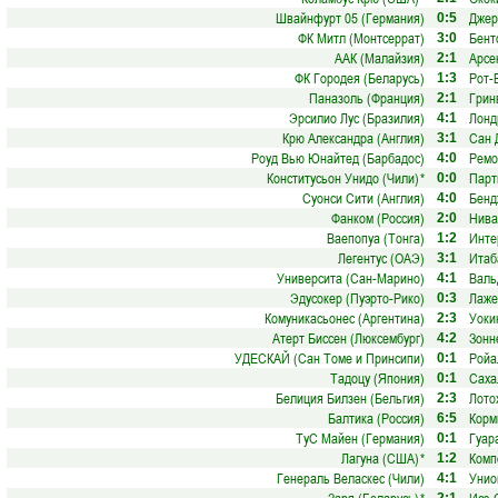
Швайнфурт 05 (Германия)
Джер
0:5
ФК Митл (Монтсеррат)
Бент
3:0
ААК (Малайзия)
Арсе
2:1
ФК Городея (Беларусь)
Рот-
1:3
Паназоль (Франция)
Грин
2:1
Эрсилио Лус (Бразилия)
Лонд
4:1
Крю Александра (Англия)
Сан 
3:1
Роуд Вью Юнайтед (Барбадос)
Ремо
4:0
Конститусьон Унидо (Чили)
*
Парт
0:0
Суонси Сити (Англия)
Бенд
4:0
Фанком (Россия)
Нива
2:0
Ваепопуа (Тонга)
Инте
1:2
Легентус (ОАЭ)
Итаб
3:1
Университа (Сан-Марино)
Валь
4:1
Эдусокер (Пуэрто-Рико)
Лаже
0:3
Комуникасьонес (Аргентина)
Уоки
2:3
Атерт Биссен (Люксембург)
Зонн
4:2
УДЕСКАЙ (Сан Томе и Принсипи)
Ройа
0:1
Тадоцу (Япония)
Саха
0:1
Белиция Билзен (Бельгия)
Лото
2:3
Балтика (Россия)
Корм
6:5
ТуС Майен (Германия)
Гуар
0:1
Лагуна (США)
*
Комп
1:2
Генераль Веласкес (Чили)
Унио
4:1