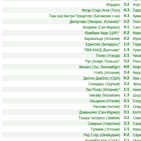
Мордасо
Норт
3:2
Футур Старс Агое (Того)
Парр
4:3
Таун энд Кантри Предаторс (Багамские о-ва)
Кума
4:3
Депортиво (Линарес, Испания)
*
Понт
2:2
Конфине (Сан-Марино)
Сант
4:1
Мамбере Каде (ЦАР)
Мэри
с
0:2
Баракальдо (Испания)
Муха
4:2
Единство (Беларусь)
*
Тадж
1:2
ПВФ-КАНД (Вьетнам)
*
Урал
1:3
Полис (Уганда)
Чика
2:1
Рух (Хожув, Польша)
*
Раон
3:2
Женесс (Эш, Люксембург)
Нефт
4:0
Утебо (Испания)
Ферр
3:4
Дентон Диаблос (США)
Лею 
0:2
Саладеро (Уругвай)
Звез
3:2
Лас Росас (Испания)
*
Нино
1:1
Эмпайр (Малайзия)
Шорэ
1:3
Альционе (Италия)
Спор
2:1
Рексхэм (Англия)
Олар
3:1
Доманьяно (Сан-Марино)
Колт
3:1
Тазара Экспресс (Замбия)
Севе
3:2
Симунье (Эсватини)
Салу
2:3
Тулевик (Эстония)
Факе
1:1
Ред Стар (Швейцария)
Сарм
0:2
Коламбус Крю (США)
*
Окок
2:1