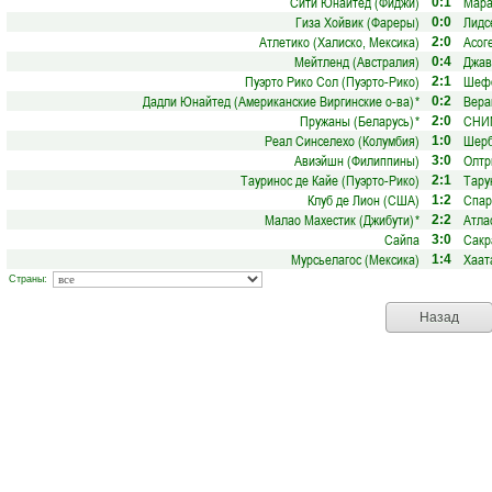
Сити Юнайтед (Фиджи)
Мара
0:1
Гиза Хойвик (Фареры)
Лидс
0:0
Атлетико (Халиско, Мексика)
Асог
2:0
Мейтленд (Австралия)
Джав
0:4
Пуэрто Рико Сол (Пуэрто-Рико)
Шефф
2:1
Дадли Юнайтед (Американские Виргинские о-ва)
*
Вера
0:2
Пружаны (Беларусь)
*
СНИМ
2:0
Реал Синселехо (Колумбия)
Шерб
1:0
Авиэйшн (Филиппины)
Олтр
3:0
Тауринос де Кайе (Пуэрто-Рико)
Тару
2:1
Клуб де Лион (США)
Спар
1:2
Малао Махестик (Джибути)
*
Атла
2:2
Сайпа
Сакр
3:0
Мурсьелагос (Мексика)
Хаат
1:4
Страны:
Назад