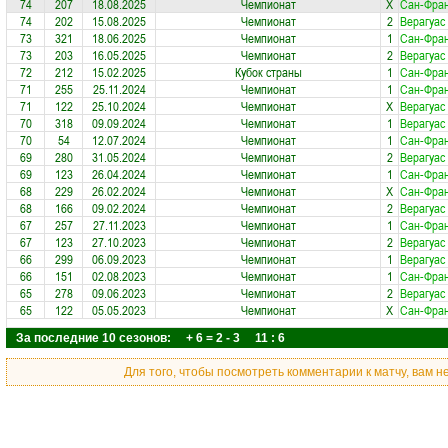
74
207
18.08.2025
Чемпионат
X
Сан-Фран
74
202
15.08.2025
Чемпионат
2
Верагуас
73
321
18.06.2025
Чемпионат
1
Сан-Фран
73
203
16.05.2025
Чемпионат
2
Верагуас
72
212
15.02.2025
Кубок страны
1
Сан-Фран
71
255
25.11.2024
Чемпионат
1
Сан-Фран
71
122
25.10.2024
Чемпионат
X
Верагуас
70
318
09.09.2024
Чемпионат
1
Верагуас
70
54
12.07.2024
Чемпионат
1
Сан-Фран
69
280
31.05.2024
Чемпионат
2
Верагуас
69
123
26.04.2024
Чемпионат
1
Сан-Фран
68
229
26.02.2024
Чемпионат
X
Сан-Фран
68
166
09.02.2024
Чемпионат
2
Верагуас
67
257
27.11.2023
Чемпионат
1
Сан-Фран
67
123
27.10.2023
Чемпионат
2
Верагуас
66
299
06.09.2023
Чемпионат
1
Верагуас
66
151
02.08.2023
Чемпионат
1
Сан-Фран
65
278
09.06.2023
Чемпионат
2
Верагуас
65
122
05.05.2023
Чемпионат
X
Сан-Фран
За последние 10 сезонов: + 6 = 2 - 3 11 : 6
Для того, чтобы посмотреть комментарии к матчу, вам 