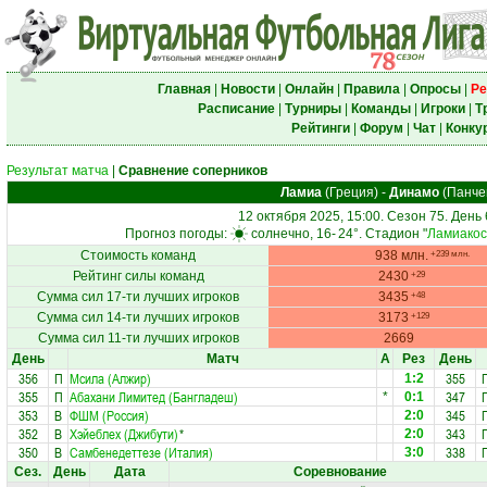
Главная
|
Новости
|
Онлайн
|
Правила
|
Опросы
|
Ре
Расписание
|
Турниры
|
Команды
|
Игроки
|
Т
Рейтинги
|
Форум
|
Чат
|
Конку
Результат матча
|
Сравнение соперников
Ламиа
(Греция)
-
Динамо
(Панче
12 октября 2025, 15:00. Сезон 75. День
Прогноз погоды:
солнечно, 16-
24°
. Стадион "
Ламиакос
Стоимость команд
938 млн.
+239 млн.
Рейтинг силы команд
2430
+29
Сумма сил 17-ти лучших игроков
3435
+48
Сумма сил 14-ти лучших игроков
3173
+129
Сумма сил 11-ти лучших игроков
2669
День
Матч
А
Рез
День
356
П
Мсила (Алжир)
355
1:2
355
П
Абахани Лимитед (Бангладеш)
347
*
0:1
353
В
ФШМ (Россия)
345
2:0
352
В
Хэйеблех (Джибути)
*
343
2:0
350
В
Самбенедеттезе (Италия)
338
3:0
Сез.
День
Дата
Соревнование