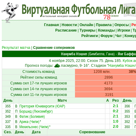
Главная
|
Новости
|
Онлайн
|
Правила
|
Опросы
|
Ре
Расписание
|
Турниры
|
Команды
|
Игроки
|
Т
Рейтинги
|
Форум
|
Чат
|
Конку
Результат матча
|
Сравнение соперников
Нанумба Нэшнл
(Бимбилла, Гана)
Янг Баффа
-
4 ноября 2025, 22:00. Сезон 75. День 185.
Кубок 
Прогноз погоды:
пасмурно, 9-
16°
. Стадион "
Нанумба Нэшнл
Стоимость команд
1208 млн.
38
Рейтинг силы команд
2896
Сумма сил 17-ти лучших игроков
4173
Сумма сил 14-ти лучших игроков
3694
Сумма сил 11-ти лучших игроков
3191
День
Матч
А
Рез
День
355
В
Претория Юниверсити (ЮАР)
356
2:1
352
П
Боршид (Люксембург)
355
0:2
349
В
Фатик (Боливия)
353
2:1
337
В
Арика (Чили)
*
352
1:0
335
В
Мехильонес (Чили)
*
350
2:0
Сез.
День
Дата
Соревнование