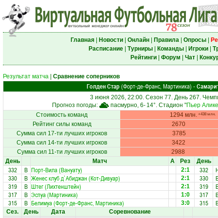
Главная
|
Новости
|
Онлайн
|
Правила
|
Опросы
|
Ре
Расписание
|
Турниры
|
Команды
|
Игроки
|
Т
Рейтинги
|
Форум
|
Чат
|
Конку
Результат матча
|
Сравнение соперников
Голден Стар
(Форт-де-Франс, Мартиника)
Самари
-
3 июня 2026, 22:00. Сезон 77. День 267. Чем
Прогноз погоды:
пасмурно, 6-
14°
. Стадион "
Пьер Алик
Стоимость команд
1294 млн.
+438 млн.
Рейтинг силы команд
2670
Сумма сил 17-ти лучших игроков
3785
Сумма сил 14-ти лучших игроков
3422
Сумма сил 11-ти лучших игроков
2988
День
Матч
А
Рез
День
332
В
Порт-Вила (Вануату)
332
2:1
330
В
Женес клуб д`Абиджан (Кот-Дивуар)
330
2:1
319
В
Штег (Лихтенштейн)
319
2:1
317
В
Эспуа (Мартиника)
317
1:0
315
В
Белимуа (Форт-де-Франс, Мартиника)
315
3:0
Сез.
День
Дата
Соревнование