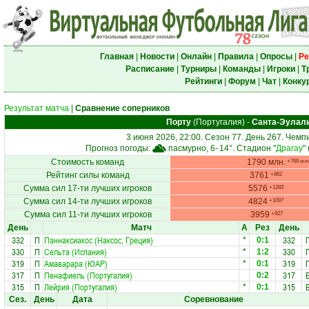
Главная
|
Новости
|
Онлайн
|
Правила
|
Опросы
|
Ре
Расписание
|
Турниры
|
Команды
|
Игроки
|
Т
Рейтинги
|
Форум
|
Чат
|
Конку
Результат матча
|
Сравнение соперников
Порту
(Португалия)
-
Санта-Эулал
3 июня 2026, 22:00. Сезон 77. День 267. Чемп
Прогноз погоды:
пасмурно, 6-
14°
. Стадион "
Драгау
"
Стоимость команд
1790 млн.
+769 млн
Рейтинг силы команд
3761
+862
Сумма сил 17-ти лучших игроков
5576
+1283
Сумма сил 14-ти лучших игроков
4824
+1097
Сумма сил 11-ти лучших игроков
3959
+927
День
Матч
А
Рез
День
332
П
Паннаксиакос (Наксос, Греция)
332
*
0:1
330
П
Сельта (Испания)
330
*
1:2
319
П
Амаварара (ЮАР)
319
*
0:1
317
П
Пенафиель (Португалия)
317
0:2
315
П
Лейрия (Португалия)
315
*
0:1
Сез.
День
Дата
Соревнование