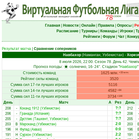
Главная
|
Новости
|
Онлайн
|
Правила
|
Опросы
|
Ре
Расписание
|
Турниры
|
Команды
|
Игроки
|
Т
Рейтинги
|
Форум
|
Чат
|
Конку
Результат матча
|
Сравнение соперников
Навбахор
(Наманган, Узбекистан)
-
Хорез
8 июля 2026, 22:00. Сезон 78. День 42. Чем
Прогноз погоды:
солнечно, 16-
24°
. Стадион "
Навбахор
"
Стоимость команд
1625 млн.
+33 млн.
Рейтинг силы команд
3520
Сумма сил 17-ти лучших игроков
5116
Сумма сил 14-ти лучших игроков
4582
+84
Сумма сил 11-ти лучших игроков
3734
+144
День
Матч
А
Рез
День
208
-
Коканд 1912 (Узбекистан)
212
?:?
206
-
Гранада (Испания)
208
?:?
205
-
Дустлик (Ташкент, Узбекистан)
205
?:?
203
В
Мароканд (Узбекистан)
203
2:0
196
Н
Фулад (Ахваз)
196
0:0
191
Н
Сурхон (Узбекистан)
191
2:2