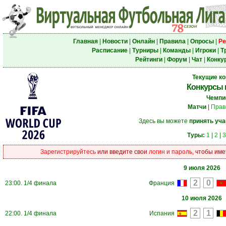
Главная
|
Новости
|
Онлайн
|
Правила
|
Опросы
|
Ре
Расписание
|
Турниры
|
Команды
|
Игроки
|
Т
Рейтинги
|
Форум
|
Чат
|
Конку
Текущие к
Конкурсы 
Чемпи
Матчи
|
Прав
Здесь вы можете
принять уча
Туры:
1
|
2
|
3
Зарегистрируйтесь
или введите свои
логин и пароль
, чтобы име
9 июля 2026
23:00. 1/4 финала
Франция
10 июля 2026
22:00. 1/4 финала
Испания