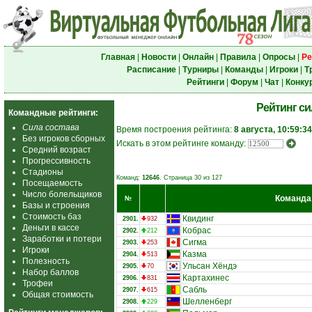
Главная
|
Новости
|
Онлайн
|
Правила
|
Опросы
|
Ре
Расписание
|
Турниры
|
Команды
|
Игроки
|
Т
Рейтинги
|
Форум
|
Чат
|
Конку
Рейтинг с
Командные рейтинги:
Сила состава
Время построения рейтинга:
8 августа, 10:59:34
Без игроков сборных
Искать в этом рейтинге команду:
Средний возраст
Прогрессивность
Стадионы
Команд:
12646
. Страница 30 из 127
Посещаемость
Число болельщиков
Команда
№
Базы и строения
Стоимость баз
Квидинг
2901.
932
Деньги в кассе
Кобрас
2902.
212
Заработки и потери
Сигма
2903.
253
Игроки
Казма
2904.
513
Полезность
Ульсан Хёндэ
2905.
70
Набор баллов
Картахинес
2906.
831
Трофеи
Сабль
2907.
615
Общая стоимость
Шелленберг
2908.
229