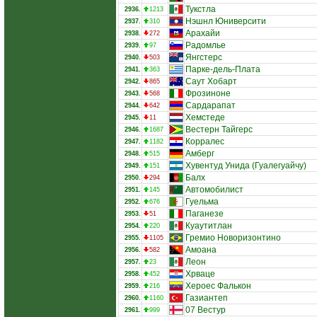
Тукстла
2936.
1213
Нэшнл Юниверсити
2937.
310
Арахайи
2938.
272
Радомлье
2939.
97
Янгстерс
2940.
503
Парке-дель-Плата
2941.
363
Саут Хобарт
2942.
865
Фрозиноне
2943.
568
Сардарапат
2944.
642
Хемстеде
2945.
11
Вестерн Тайгерс
2946.
1687
Корралес
2947.
1182
Амберг
2948.
515
Хувентуд Унида (Гуалегуайчу)
2949.
151
Балх
2950.
294
Автомобилист
2951.
145
Гуельма
2952.
676
Паганезе
2953.
51
Куаутитлан
2954.
220
Гремио Новоризонтино
2955.
1105
Амоана
2956.
582
Леон
2957.
23
Хрваце
2958.
452
Хероес Фалькон
2959.
216
Газиантеп
2960.
1160
07 Вестур
2961.
999