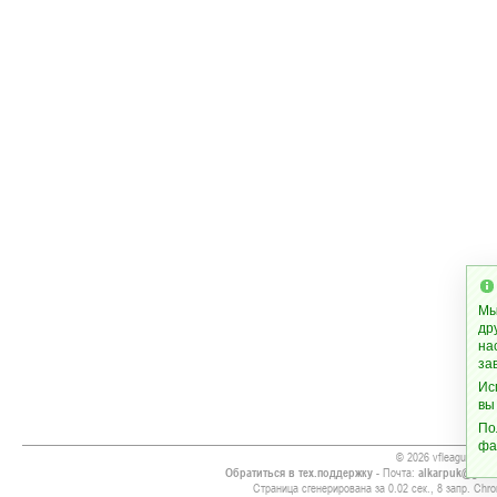
Мы
др
на
за
Ис
вы
По
фа
© 2026 vfleague.info
Обратиться в тех.поддержку
- Почта:
alkarpuk@gmai
Страница сгенерирована за 0.02 сек., 8 запр. Chro