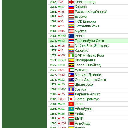
Честерфилд
2962.
45
Космос
2963.
877
Раджа (Касабланка)
2964.
878
Блазма
2965.
66
ПСК Динская
2966.
56
Эстрелла Роха
2967.
231
Мускат
2968.
945
Веста
2969.
2858
Прачинбури Сити
2970.
573
Майти Блю Энджелс
2971.
458
Каракас
2972.
82
ЭФИМ Ивуар Кост
2973.
936
Вилафранка
2974.
1278
Тооро Юнайтед
2975.
288
Аджман
2976.
531
Манила Джипни
2977.
563
Сент Джордж Сити
2978.
222
Шпаркассе
2979.
190
Уоттон
2980.
3102
Лернаин Арцах
2981.
145
Нагоя Грампус
2982.
837
Талас
2983.
439
Айнабулак
2984.
221
Чифс
2985.
138
ДВТК
2986.
263
Аль-Хидд
2987.
1039