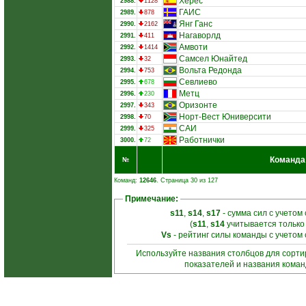
Херес
2988.
1128
ГАИС
2989.
878
Янг Ганс
2990.
2162
Нагаворлд
2991.
411
Амвоти
2992.
1414
Самсел Юнайтед
2993.
32
Вольта Редонда
2994.
753
Севлиево
2995.
678
Метц
2996.
230
Оризонте
2997.
343
Норт-Вест Юниверсити
2998.
70
САИ
2999.
325
Работнички
3000.
72
Команда
№
Команд:
12646
. Страница 30 из 127
Примечание:
s11
,
s14
,
s17
- сумма сил с учетом
(
s11
,
s14
учитывается только
Vs
- рейтинг силы команды с учетом
Используйте названия столбцов для сорт
показателей и названия кома