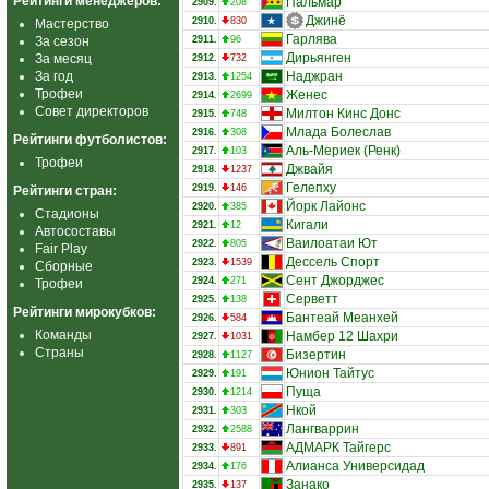
Рейтинги менеджеров:
Пальмар
2909.
208
Джинё
2910.
830
Мастерство
Гарлява
За сезон
2911.
96
Дирьянген
За месяц
2912.
732
За год
Наджран
2913.
1254
Трофеи
Женес
2914.
2699
Совет директоров
Милтон Кинс Донс
2915.
748
Млада Болеслав
2916.
308
Рейтинги футболистов:
Аль-Мериек (Ренк)
2917.
103
Трофеи
Джвайя
2918.
1237
Гелепху
2919.
146
Рейтинги стран:
Йорк Лайонс
2920.
385
Стадионы
Кигали
2921.
12
Автосоставы
Ваилоатаи Ют
2922.
805
Fair Play
Дессель Спорт
2923.
1539
Сборные
Сент Джорджес
2924.
271
Трофеи
Серветт
2925.
138
Рейтинги мирокубков:
Бантеай Меанхей
2926.
584
Команды
Намбер 12 Шахри
2927.
1031
Страны
Бизертин
2928.
1127
Юнион Тайтус
2929.
191
Пуща
2930.
1214
Нкой
2931.
303
Лангваррин
2932.
2588
АДМАРК Тайгерс
2933.
891
Алианса Универсидад
2934.
176
Занако
2935.
137