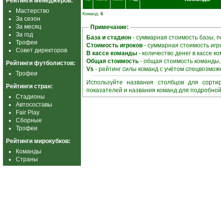
Рейтинги менеджеров:
Мастерство
Команд:
6
За сезон
За месяц
Примечание:
За год
База и стадион
- суммарная стоимость базы, 
Трофеи
Стоимость игроков
- суммарная стоимость игр
Совет директоров
В кассе команды
- количество денег в кассе 
Общая стоимость
- общая стоимость команды
Рейтинги футболистов:
Vs
- рейтинг силы команд с учётом спецвозмож
Трофеи
Используйте названия столбцов для сорти
Рейтинги стран:
показателей и названия команд для подробно
Стадионы
Автосоставы
Fair Play
Сборные
Трофеи
Рейтинги мирокубков:
Команды
Страны