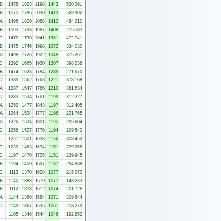
-B
1478
1823
2198
1443
520 061
-B
1575
1785
2030
1413
528 902
-A
1496
1829
2068
1412
484 210
-B
1593
1793
1987
1408
275 583
-C
1475
1756
2041
1381
472 741
-B
1475
1746
1998
1372
334 030
-A
1498
1726
1922
1348
375 261
-D
1392
1665
1930
1307
398 236
-B
1474
1628
1784
1289
271 670
-D
1339
1562
1763
1221
378 168
-A
1287
1547
1786
1210
381 634
-D
1283
1534
1761
1199
312 327
-A
1250
1477
1843
1197
312 405
-A
1264
1524
1777
1196
221 765
-A
1226
1534
1801
1195
295 604
-D
1256
1527
1776
1194
209 542
-C
1257
1501
1638
1156
308 452
-C
1239
1483
1674
1151
379 058
-D
1197
1470
1725
1151
239 945
-B
1194
1450
1697
1137
294 838
-C
1113
1370
1628
1077
215 072
-B
1140
1383
1579
1077
143 233
-B
1112
1378
1612
1074
201 728
-A
1144
1360
1584
1071
309 844
-D
1149
1367
1535
1061
253 279
1105
1346
1544
1046
192 852