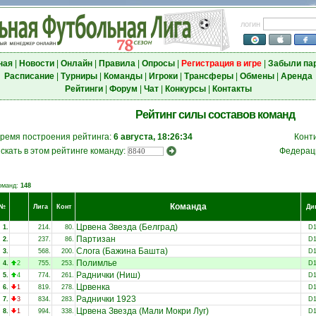
логин
ная
|
Новости
|
Онлайн
|
Правила
|
Опросы
|
Регистрация в игре
|
Забыли па
Расписание
|
Турниры
|
Команды
|
Игроки
|
Трансферы
|
Обмены
|
Аренда
Рейтинги
|
Форум
|
Чат
|
Конкурсы
|
Контакты
Рейтинг силы составов команд
ремя построения рейтинга:
6 августа, 18:26:34
Конт
скать в этом рейтинге команду:
Федерац
оманд:
148
Команда
№
Лига
Конт
Ди
Црвена Звезда (Белград)
1.
214.
80.
D
Партизан
2.
237.
86.
D
Слога (Бажина Башта)
3.
568.
200.
D
Полимлье
4.
2
755.
253.
D
Раднички (Ниш)
5.
4
774.
261.
D
Црвенка
6.
1
819.
278.
D
Раднички 1923
7.
3
834.
283.
D
Црвена Звезда (Мали Мокри Луг)
8.
1
994.
338.
D