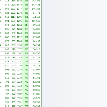
-A
1112
1334
1526
1041
242 266
979
1229
1476
965
143 424
-D
969
1183
1377
924
145 382
-A
923
1132
1334
888
94 772
-B
915
1117
1295
871
114 115
-B
894
1104
1295
862
106 641
879
1076
1264
843
89 450
-C
895
1071
1234
838
94 396
-A
860
1068
1248
832
80 656
-D
882
1067
1222
831
67 643
870
1053
1203
819
64 496
-A
840
1041
1195
806
58 299
832
1016
1177
805
50 315
855
1039
1167
802
68 557
-C
849
1019
1185
799
81 329
-D
832
997
1151
793
53 324
821
1001
1140
788
51 118
808
983
1140
780
51 907
809
989
1120
777
48 900
810
973
1135
777
51 168
-C
798
984
1123
773
52 286
-C
809
977
1113
772
52 005
790
974
1137
772
50 861
797
972
1132
772
51 081
806
970
1125
772
49 528
795
965
1131
770
53 755
816
972
1102
769
50 269