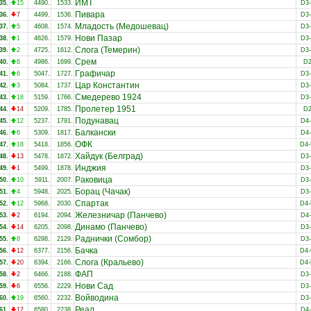
ИМТ
35.
15
4490.
1533.
D3
Пивара
36.
7
4499.
1536.
D3
Младость (Медошевац)
37.
5
4608.
1574.
D3
Нови Пазар
38.
1
4626.
1579.
D3
Слога (Темерин)
39.
2
4725.
1612.
D3
Срем
40.
6
4986.
1699.
D
Гpaфичap
41.
6
5047.
1727.
D3
Цар Константин
42.
3
5084.
1737.
D3
Смедерево 1924
43.
18
5159.
1766.
D3
Пролетер 1951
44.
14
5209.
1785.
D
Подунавац
45.
12
5237.
1791.
D4
Балкански
46.
6
5309.
1817.
D4
ОФК
47.
18
5418.
1856.
D4
Хайдук (Белград)
48.
13
5478.
1872.
D3
Инджия
49.
1
5499.
1878.
D3
Раковица
50.
10
5911.
2007.
D3
Борац (Чачак)
51.
4
5948.
2025.
D3
Спартак
52.
12
5968.
2030.
D4
Железничар (Панчево)
53.
2
6194.
2094.
D4
Динамо (Панчево)
54.
14
6205.
2098.
D3
Раднички (Сомбор)
55.
8
6298.
2129.
D3
Бачка
56.
12
6377.
2156.
D4
Слога (Кральево)
57.
20
6394.
2166.
D4
ФАП
58.
2
6466.
2188.
D3
Нови Сад
59.
6
6556.
2229.
D3
Войводина
60.
19
6560.
2232.
D3
Реал
61.
12
6580.
2238.
D4