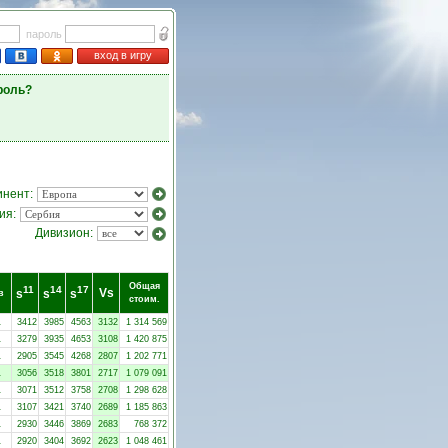
пароль
вход в игру
роль?
инент:
ия:
Дивизион:
Общая
11
14
17
Vs
s
s
s
в
стоим.
1
3412
3985
4563
3132
1 314 569
1
3279
3935
4653
3108
1 420 875
1
2905
3545
4268
2807
1 202 771
1
3056
3518
3801
2717
1 079 091
1
3071
3512
3758
2708
1 298 628
1
3107
3421
3740
2689
1 185 863
1
2930
3446
3869
2683
768 372
1
2920
3404
3692
2623
1 048 461