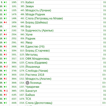
Кабел
9.
3
1095.
373.
D
Земун
10.
1
1161.
385.
D
Младость (Лучани)
11.
6
1335.
445.
D
Млади Радник
12.
2
1478.
486.
D
Слога (Петровац на Млави)
13.
3
1496.
492.
D
Борац (Шайкаш)
14.
4
1959.
646.
D
Бор
15.
2040.
680.
D
Будучность (Арилье)
16.
7
2192.
728.
D
Ушче
17.
4
2504.
840.
D
Радник
18.
3
2552.
856.
D
Явор
19.
5
2561.
862.
D
Единство (Уб)
20.
2
2698.
906.
D
Борац (Старчево)
21.
1
3264.
1113.
D
Металац
22.
3
3301.
1125.
D
ОФК Младеновац
23.
9
3317.
1132.
D3
Слога (Ердевик)
24.
4
3584.
1225.
D
Йошаница
25.
17
3603.
1233.
D
Слобода (Чачак)
26.
5
3749.
1278.
D
Растина 1918
27.
6
3830.
1310.
D3
Младость (Апатин)
28.
2
3844.
1312.
D
Лозница
29.
7
3848.
1314.
D3
Чукарички
30.
4
3916.
1337.
D3
Банатул
31.
11
3965.
1353.
D
Байша
32.
5
4185.
1427.
D
ТСК
33.
5
4337.
1476.
D
Слога (Деспотовац)
34.
9
4448.
1516.
D3