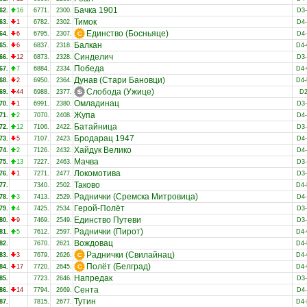
Бачка 1901
62.
16
6771.
2300.
D3
Тимок
63.
1
6782.
2302.
D4
Единство (Босньяце)
64.
6
6795.
2307.
D4
Балкан
65.
6
6837.
2318.
D4
Синделич
66.
12
6873.
2328.
D3
Победа
67.
7
6884.
2334.
D4
Дунав (Стари Бановци)
68.
2
6950.
2364.
D4
Слобода (Ужице)
69.
44
6988.
2377.
D
Омладинац
70.
1
6991.
2380.
D3
Жупа
71.
2
7070.
2408.
D4
Батайница
72.
12
7106.
2422.
D3
Бродарац 1947
73.
5
7107.
2423.
D4
Хайдук Велико
74.
2
7126.
2432.
D4
Мачва
75.
13
7227.
2463.
D3
Локомотива
76.
1
7271.
2477.
D3
Таково
77.
7340.
2502.
D4
Раднички (Сремска Митровица)
78.
3
7413.
2529.
D4
Герой-Полёт
79.
4
7425.
2534.
D3
Единство Путеви
80.
9
7469.
2549.
D3
Раднички (Пирот)
81.
5
7612.
2597.
D4
Вождовац
82.
7670.
2621.
D4
Раднички (Свилайнац)
83.
3
7679.
2626.
D4
Полёт (Белград)
84.
17
7720.
2645.
D4
Напредак
85.
7723.
2646.
D3
Сента
86.
14
7794.
2669.
D4
Тутин
87.
7815.
2677.
D4