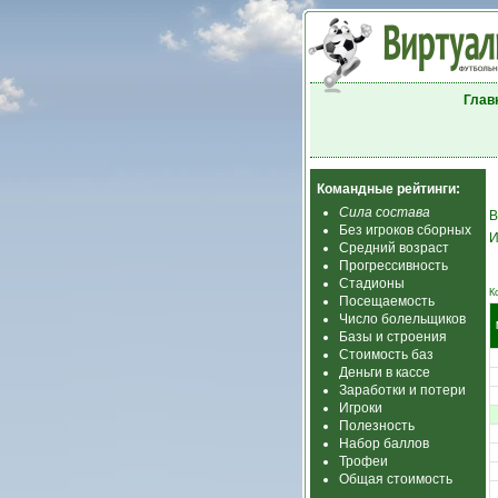
Глав
Командные рейтинги:
Сила состава
В
Без игроков сборных
И
Средний возраст
Прогрессивность
Стадионы
К
Посещаемость
Число болельщиков
Базы и строения
Стоимость баз
Деньги в кассе
Заработки и потери
Игроки
Полезность
Набор баллов
Трофеи
Общая стоимость