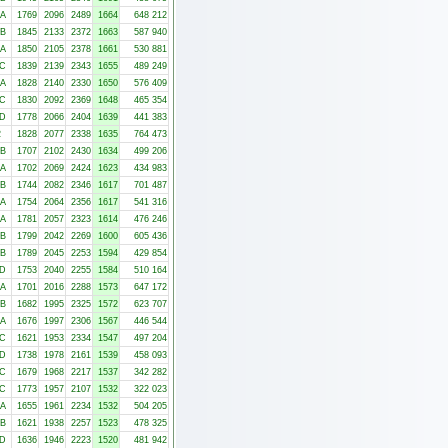
-A
1769
2096
2489
1664
648 212
-B
1845
2133
2372
1663
587 940
-A
1850
2105
2378
1661
530 881
-C
1839
2139
2343
1655
489 249
-A
1828
2140
2330
1650
576 409
-C
1830
2092
2369
1648
465 354
-D
1778
2066
2404
1639
441 383
2
1828
2077
2338
1635
764 473
-B
1707
2102
2430
1634
499 206
-A
1702
2069
2424
1623
434 983
-B
1744
2082
2346
1617
701 487
-A
1754
2064
2356
1617
541 316
-A
1781
2057
2323
1614
476 246
-B
1799
2042
2269
1600
605 436
-B
1789
2045
2253
1594
429 854
-D
1753
2040
2255
1584
510 164
-A
1701
2016
2288
1573
647 172
-B
1682
1995
2325
1572
623 707
-A
1676
1997
2306
1567
446 544
-C
1621
1953
2334
1547
497 204
-D
1738
1978
2161
1539
458 093
-C
1679
1968
2217
1537
342 282
-C
1773
1957
2107
1532
322 023
-A
1655
1961
2234
1532
504 205
-B
1621
1938
2257
1523
478 325
-D
1636
1946
2223
1520
481 942