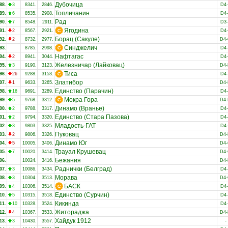
Дубочица
88.
3
8341.
2846.
D4
Топличанин
89.
6
8535.
2908.
D4
Рад
90.
7
8548.
2911.
D3
Ягодина
91.
2
8567.
2921.
D4
Борац (Сакуле)
92.
2
8732.
2977.
D4
Синджелич
93.
8785.
2998.
D4
Нафтагас
94.
2
8941.
3044.
D4
Железничар (Лайковац)
95.
3
9190.
3123.
D4
Тиса
96.
26
9288.
3153.
D4
Златибор
97.
1
9633.
3265.
D4
Единство (Парачин)
98.
16
9691.
3289.
D4
Мокра Гора
99.
5
9768.
3312.
D4
Динамо (Вранье)
00.
2
9788.
3317.
D4
Единство (Стара Пазова)
01.
2
9794.
3320.
D4
Младость-ГАТ
02.
3
9803.
3325.
D4
Пуковац
03.
2
9806.
3326.
D4
Динамо Юг
04.
5
10005.
3406.
D4
Траyал Крушевац
05.
7
10020.
3414.
D4
Бежания
06.
10024.
3416.
D4
Раднички (Белград)
07.
3
10086.
3434.
D4
Морава
08.
3
10304.
3513.
D4
БАСК
09.
4
10306.
3514.
D4
Единство (Сурчин)
10.
5
10315.
3518.
D4
Кикинда
11.
10
10328.
3524.
D4
Житораджа
12.
4
10367.
3533.
D4
Хайдук 1912
13.
3
10430.
3557.
-