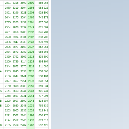
2
2881
3315
3692
2590
865 266
1
2875
3319
3594
2564
983 625
1
2861
3196
3521
2508
952 106
2
2644
3175
3594
2465
745 173
1
2735
3203
3459
2461
877 664
2
2554
2978
3439
2349
815 589
1
2661
2956
3288
2332
846 781
1
2520
2934
3334
2302
833 705
2
2396
2847
3330
2245
675 591
2
2506
2877
3158
2237
862 264
2
2584
2873
3082
2236
988 365
2
2359
2792
3302
2214
835 390
2
2266
2729
3114
2124
864 364
1
2344
2672
3070
2118
811 686
-A
2343
2695
3033
2115
638 660
2
2156
2644
3141
2080
538 184
1
2327
2657
2951
2078
840 054
2
2150
2608
3088
2055
659 034
-A
2151
2613
3044
2045
601 731
1
2268
2597
2931
2044
777 006
-B
2295
2607
2899
2043
833 857
-B
2204
2620
2948
2035
765 839
2
2203
2605
2939
2029
712 741
2
2221
2562
2844
1998
630 770
2
2194
2512
2840
1976
673 018
-B
2185
2519
2787
1962
552 426