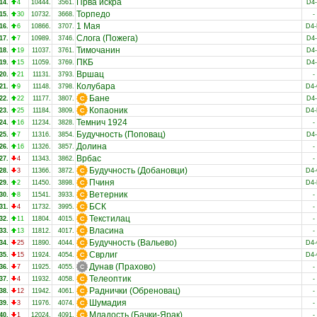
Прва искра
14.
4
10444.
3561.
D4
Торпедо
15.
30
10732.
3668.
-
1 Мая
16.
6
10866.
3707.
D4
Слога (Пожега)
17.
7
10989.
3746.
D4
Тимочанин
18.
19
11037.
3761.
D4
ПКБ
19.
15
11059.
3769.
D4
Вршац
20.
21
11131.
3793.
-
Колубара
21.
9
11148.
3798.
D4
Бане
22.
22
11177.
3807.
D4
Копаоник
23.
25
11184.
3809.
D4
Темнич 1924
24.
16
11234.
3828.
-
Будучность (Поповац)
25.
7
11316.
3854.
D4
Долина
26.
16
11326.
3857.
-
Врбас
27.
4
11343.
3862.
-
Будучность (Добановци)
28.
3
11366.
3872.
D4
Пчиня
29.
2
11450.
3898.
D4
Ветерник
30.
8
11541.
3933.
-
БСК
31.
4
11732.
3995.
-
Текстилац
32.
11
11804.
4015.
-
Власина
33.
13
11812.
4017.
-
Будучность (Вальево)
34.
25
11890.
4044.
D4
Сврлиг
35.
15
11924.
4054.
D4
Дунав (Прахово)
36.
7
11925.
4055.
-
Телеоптик
37.
4
11932.
4058.
-
Раднички (Обреновац)
38.
12
11942.
4061.
-
Шумадия
39.
3
11976.
4074.
-
Младость (Бачки-Ярак)
40.
1
12024.
4091.
-