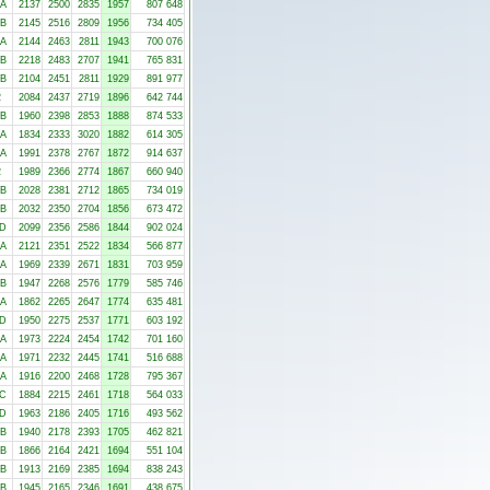
-A
2137
2500
2835
1957
807 648
-B
2145
2516
2809
1956
734 405
-A
2144
2463
2811
1943
700 076
-B
2218
2483
2707
1941
765 831
-B
2104
2451
2811
1929
891 977
2
2084
2437
2719
1896
642 744
-B
1960
2398
2853
1888
874 533
-A
1834
2333
3020
1882
614 305
-A
1991
2378
2767
1872
914 637
2
1989
2366
2774
1867
660 940
-B
2028
2381
2712
1865
734 019
-B
2032
2350
2704
1856
673 472
-D
2099
2356
2586
1844
902 024
-A
2121
2351
2522
1834
566 877
-A
1969
2339
2671
1831
703 959
-B
1947
2268
2576
1779
585 746
-A
1862
2265
2647
1774
635 481
-D
1950
2275
2537
1771
603 192
-A
1973
2224
2454
1742
701 160
-A
1971
2232
2445
1741
516 688
-A
1916
2200
2468
1728
795 367
-C
1884
2215
2461
1718
564 033
-D
1963
2186
2405
1716
493 562
-B
1940
2178
2393
1705
462 821
-B
1866
2164
2421
1694
551 104
-B
1913
2169
2385
1694
838 243
-B
1945
2165
2346
1691
438 675