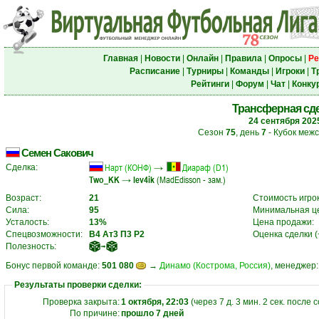
Главная
|
Новости
|
Онлайн
|
Правила
|
Опросы
|
Ре
Расписание
|
Турниры
|
Команды
|
Игроки
|
Т
Рейтинги
|
Форум
|
Чат
|
Конку
Трансферная сд
24 сентября 202
Сезон
75
, день
7
- Кубок межс
Семен Сакович
Нарт (КОНФ)
→
Диараф (D1)
Сделка:
Two_KK
→
lev4ik
(
MadEdisson
- зам.)
Возраст:
21
Стоимость игрок
Сила:
95
Минимальная ц
Усталость:
13%
Цена продажи:
Спецвозможности:
В4
Ат3
П3
Р2
Оценка сделки (+
Полезность:
➟
Бонус первой команде:
501 080
→
Динамо (Кострома, Россия)
, менеджер
Результаты проверки сделки:
Проверка закрыта:
1 октября, 22:03
(через 7 д. 3 мин. 2 сек. после
По причине:
прошло 7 дней