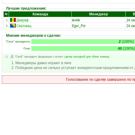
Лучшие предложения:
Команда
Менеджер
№
Диараф
lev4ik
24 се
1.
Сватовац
Egor_Pol
24 се
2.
Мнение менеджеров о сделке:
2
(100%)
"Свои" президенты:
40
(100%)
Очки:
"Свой" президент федерации считает
сделку выгодной для обеих команд
1. Менеджеры давно играют в лиге
2. Победная цена не сильно уступает конкурентным предложениям от 
Голосование по сделке завершено по п