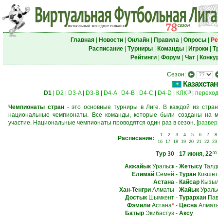
Главная
|
Новости
|
Онлайн
|
Правила
|
Опросы
|
Ре
Расписание
|
Турниры
|
Команды
|
Игроки
|
Т
Рейтинги
|
Форум
|
Чат
|
Конку
Сезон:
Казахстан
D1
|
D2
|
D3-A
|
D3-B
|
D4-A
|
D4-B
|
D4-C
|
D4-D
|
КЛК
|
перехо
10
Чемпионаты стран
- это основные турниры в Лиге. В каждой из стран
национальные чемпионаты. Все команды, которые были созданы на м
участие. Национальные чемпионаты проводятся один раз в сезон.
[
развер
1
2
3
4
5
6
7
8
Расписание:
16
17
18
19
20
21
22
23
Тур 30
-
17 июня, 22
00
Акжайык
Уральск
-
Жетысу
Талд
Елимай
Семей
-
Туран
Кокшет
Астана
-
Кайсар
Кызыл
Хан-Тенгри
Алматы
-
Жайык
Ураль
Достык
Шымкент
-
Турархан
Пав
Фэмили
Астана
*
-
Цесна
Алмат
Батыр
Экибастуз
-
Аксу