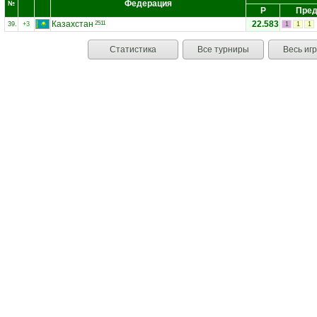
Федерация
№
Р
Пред
Казахстан
22.583
2511
39.
+3
1
1
1
Статистика
Все турниры
Весь иг