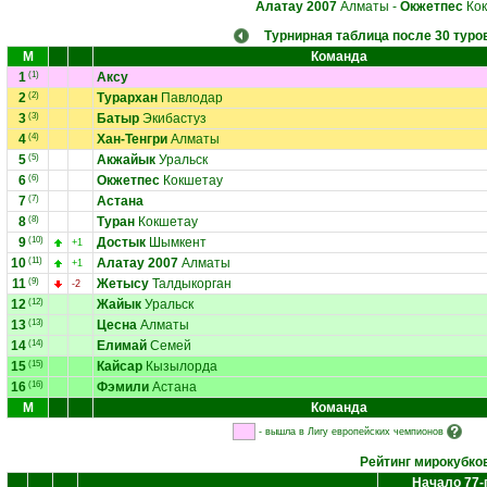
Алатау 2007
Алматы
-
Окжетпес
Кок
Турнирная таблица после 30 туро
М
Команда
1
(1)
Аксу
2
(2)
Турархан
Павлодар
3
(3)
Батыр
Экибастуз
4
(4)
Хан-Тенгри
Алматы
5
(5)
Акжайык
Уральск
6
(6)
Окжетпес
Кокшетау
7
(7)
Астана
8
(8)
Туран
Кокшетау
9
(10)
Достык
Шымкент
+1
10
(11)
Алатау 2007
Алматы
+1
11
(9)
Жетысу
Талдыкорган
-2
12
(12)
Жайык
Уральск
13
(13)
Цесна
Алматы
14
(14)
Елимай
Семей
15
(15)
Кайсар
Кызылорда
16
(16)
Фэмили
Астана
М
Команда
- вышла в Лигу европейских чемпионов
Рейтинг мирокубко
Начало 77-