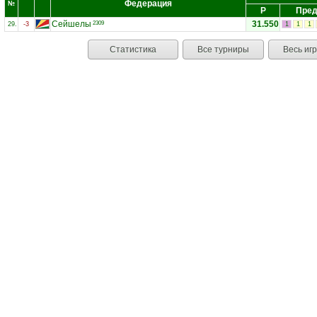
Федерация
№
Р
Пред
Сейшелы
31.550
2309
29.
-3
1
1
1
Статистика
Все турниры
Весь иг