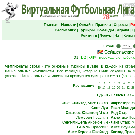
Главная
|
Новости
|
Онлайн
|
Правила
|
Опросы
|
Ре
Расписание
|
Турниры
|
Команды
|
Игроки
|
Т
Рейтинги
|
Форум
|
Чат
|
Конку
Сезон:
Сейшельские 
D1
|
D2
|
КЛК
|
переходные
|
кубок 
6
Чемпионаты стран
- это основные турниры в Лиге. В каждой из стран
национальные чемпионаты. Все команды, которые были созданы на м
участие. Национальные чемпионаты проводятся один раз в сезон.
[
развер
1
2
3
4
5
6
7
8
Расписание:
16
17
18
19
20
21
22
23
Тур 30
-
17 июня, 22
00
Санс Юнайтед
Ансе Бойло
-
Форестерс
Мо
Сент-Луи
-
Реал Мальди
Систерс Юнайтед
Махе
-
Ред Стар
Лемурия
Праслин
-
Атлетико
Пор
Сент-Мишель
Ансе-о-Пин
-
Лайт Старз
М
БСА 96
Праслин
*
-
Ансе Реуньо
Ансе Керлан Юнайтед
-
Каскад
Прасл