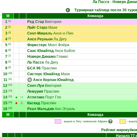
Ла Пассе
-
Новерн Дина
Турнирная таблица после 30 туро
М
Команда
1
(1)
Ред Стар
Виктория
2
(2)
Лайт Старз
Махе
3
(3)
Сент-Мишель
Ансе-о-Пин
4
(4)
Ансе Реуньон
Ла Дигу
5
(5)
Форестерс
Монт Флёри
6
(6)
Санс Юнайтед
Ансе Бойло
7
(7)
Новерн Динамо
Глакис
8
(8)
Ла Пассе
Ла Дигу
9
(9)
БСА 96
Праслин
10
(10)
Систерс Юнайтед
Махе
11
(11)
Ансе Керлан Юнайтед
12
(12)
Сент-Луи
Виктория
13
(13)
Лемурия
Праслин
14
(15)
Атлетико
Порт Гло
+1
15
(14)
Каскад
Праслин
-1
16
(16)
Реал Мальдив
Анс-Этуаль
М
Команда
- вышла в Лигу чемпионов Африки
- вышла
Рейтинг мирокубко
Начало 77-