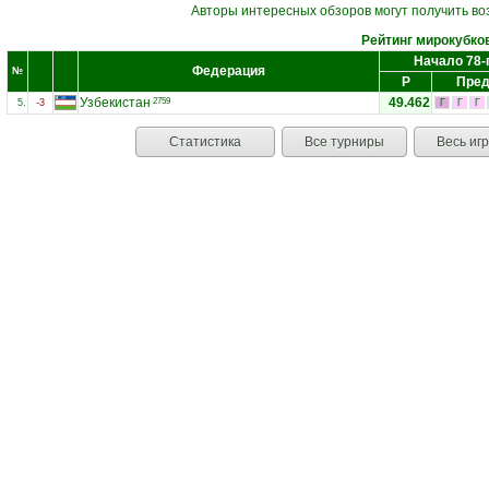
Авторы интересных обзоров могут получить во
Рейтинг мирокубко
Начало 78-
Федерация
№
Р
Пред
Узбекистан
49.462
2759
5.
-3
Г
Г
Г
Статистика
Все турниры
Весь иг