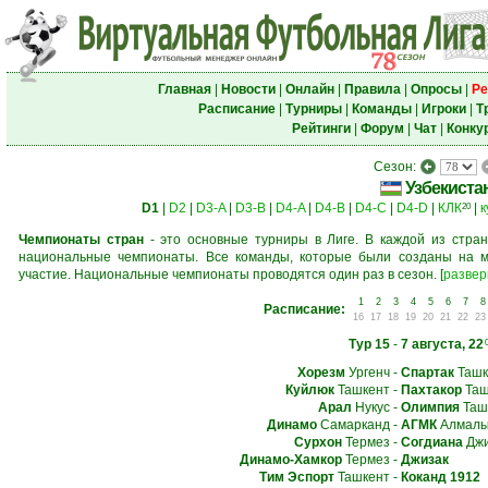
Главная
|
Новости
|
Онлайн
|
Правила
|
Опросы
|
Ре
Расписание
|
Турниры
|
Команды
|
Игроки
|
Т
Рейтинги
|
Форум
|
Чат
|
Конку
Сезон:
Узбекиста
D1
|
D2
|
D3-A
|
D3-B
|
D4-A
|
D4-B
|
D4-C
|
D4-D
|
КЛК
|
к
20
Чемпионаты стран
- это основные турниры в Лиге. В каждой из стран
национальные чемпионаты. Все команды, которые были созданы на м
участие. Национальные чемпионаты проводятся один раз в сезон.
[
развер
1
2
3
4
5
6
7
8
Расписание:
16
17
18
19
20
21
22
23
Тур 15
-
7 августа, 22
Хорезм
Ургенч
-
Спартак
Ташк
Куйлюк
Ташкент
-
Пахтакор
Таш
Арал
Нукус
-
Олимпия
Таш
Динамо
Самарканд
-
АГМК
Алмалы
Сурхон
Термез
-
Согдиана
Джи
Динамо-Хамкор
Термез
-
Джизак
Тим Эспорт
Ташкент
-
Коканд 1912