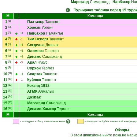
Мароканд
Самарканд
-
Навбахор
Нам
Турнирная таблица перед 15 туро
М
Команда
1
(1)
Пахтакор
Ташкент
2
(2)
Хорезм
Ургенч
3
(4)
Навбахор
Наманган
+1
4
(3)
Тим Эспорт
Ташкент
-1
5
(6)
Согдиана
Джизак
+1
6
(7)
Олимпия
Ташкент
+1
7
(8)
Динамо
Самарканд
+1
8
(5)
Арал
Нукус
-3
9
(9)
Сурхон
Термез
10
(11)
Спартак
Ташкент
+1
11
(10)
Куйлюк
Ташкент
-1
12
(12)
Коканд 1912
13
(13)
АГМК
Алмалык
14
(14)
Джизак
15
(15)
Мароканд
Самарканд
16
(16)
Динамо-Хамкор
Термез
М
Команда
- попадает в Лигу чемпионов Азии
- попадает в Кубок азиатской конфедер
Обзоры
:
В этом дивизионе никто пока не напи