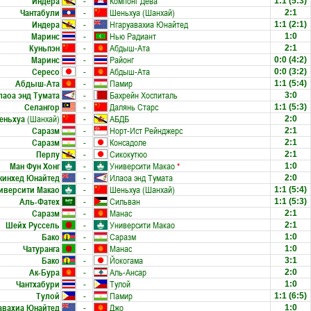
Индера
-
Компонг Дева
1:1
(5:3)
Чантабули
-
Шеньхуа (Шанхай)
2:1
Индера
-
Нгаруавахиа Юнайтед
1:1
(2:1)
Маринс
-
Нью Радиант
1:0
Куньпэн
-
Абдыш-Ата
2:1
Маринс
-
Районг
0:0
(4:2)
Сересо
-
Абдыш-Ата
0:0
(3:2)
Абдыш-Ата
-
Памир
1:1
(5:4)
лаоа энд Тумата
-
Бахрейн Хоспиталь
3:0
Селангор
-
Далянь Старс
1:1
(5:3)
еньхуа
(Шанхай)
-
АБДБ
2:0
Саразм
-
Норт-Ист Рейнджерс
2:1
Саразм
-
Консадоле
2:1
Перлу
-
Сикокутюо
2:1
Ман Фун Хонг
-
Университи Макао
*
1:0
кинхед Юнайтед
-
Илаоа энд Тумата
2:0
иверсити Макао
-
Шеньхуа (Шанхай)
1:1
(5:4)
Аль-Фатех
-
Сильван
1:1
(5:3)
Саразм
-
Манас
2:1
Шейх Руссель
-
Университи Макао
2:1
Бако
-
Саразм
1:0
Чатуранга
-
Манас
1:0
Бако
-
Йокогама
3:1
Ак-Бура
-
Аль-Ансар
2:0
Чантхабури
-
Тулой
1:0
Тулой
-
Памир
1:1
(6:5)
авахиа Юнайтед
-
Джо
1:0