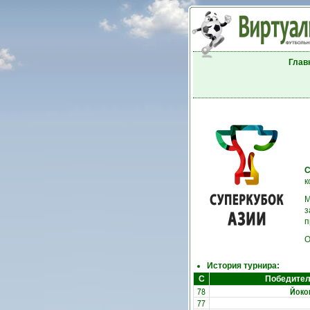
Глав
С
к
М
з
п
О
История турнира:
С
Победите
78
Йоко
77