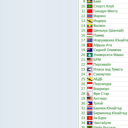
9.
Бако
10.
Спортс Клуб
11.
Гуандун Минту
12.
Маринс
13.
Индера
14.
Фалкон
15.
Шеньхуа (Шанхай)
16.
Памир
17.
Нгаруавахиа Юнайт
18.
Абдыш-Ата
19.
Сидней Олимпик
20.
Университи Макао
21.
БРМ
22.
Персикабо
23.
Илаоа энд Тумата
24.
Сикокутюо
25.
АБДБ
26.
Персипура
27.
Ворриорс
28.
Фри Стар
29.
Антлерс
30.
Тулой
31.
Бангкок Юнайтед
32.
Биркинхед Юнайтед
33.
Ак-Бура
34.
Чантабули
35.
Шейх Руссель