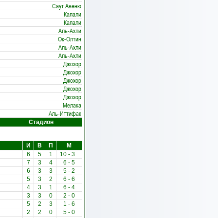
Саут Авеню
Калали
Калали
Аль-Ахли
Ок-Олтин
Аль-Ахли
Аль-Ахли
Джохор
Джохор
Джохор
Джохор
Джохор
Мелака
Аль-Иттифак
Стадион
И
В
П
М
6
5
1
10
-
3
7
3
4
6
-
5
6
3
3
5
-
2
5
3
2
6
-
6
4
3
1
6
-
4
3
3
0
2
-
0
5
2
3
1
-
6
2
2
0
5
-
0