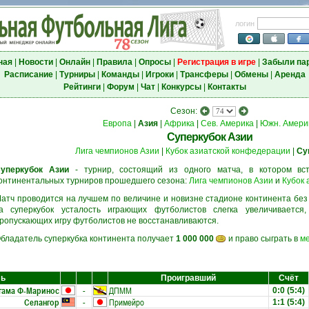
логин
ная
|
Новости
|
Онлайн
|
Правила
|
Опросы
|
Регистрация в игре
|
Забыли па
Расписание
|
Турниры
|
Команды
|
Игроки
|
Трансферы
|
Обмены
|
Аренда
Рейтинги
|
Форум
|
Чат
|
Конкурсы
|
Контакты
Сезон:
Европа
|
Азия
|
Африка
|
Сев. Америка
|
Южн. Амери
Суперкубок Азии
Лига чемпионов Азии
|
Кубок азиатской конфедерации
|
Су
уперкубок Азии
- турнир, состоящий из одного матча, в котором вс
онтинентальных турниров прошедшего сезона:
Лига чемпионов Азии
и
Кубок 
атч проводится на лучшем по величине и новизне стадионе континента без
а суперкубок усталость играющих футболистов слегка увеличивается
ропускающих игру футболистов не восстанавливаются.
бладатель суперкубка континента получает
1 000 000
и право сыграть в
м
ль
Проигравший
Счёт
гама Ф-Маринос
-
ДПММ
0:0
(5:4)
Селангор
-
Примейро
1:1
(5:4)