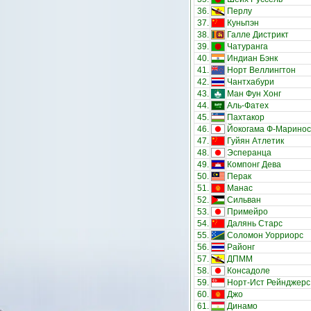
36.
Перлу
37.
Куньпэн
38.
Галле Дистрикт
39.
Чатуранга
40.
Индиан Бэнк
41.
Норт Веллингтон
42.
Чантхабури
43.
Ман Фун Хонг
44.
Аль-Фатех
45.
Пахтакор
46.
Йокогама Ф-Маринос
47.
Гуйян Атлетик
48.
Эсперанца
49.
Компонг Дева
50.
Перак
51.
Манас
52.
Сильван
53.
Примейро
54.
Далянь Старс
55.
Соломон Уорриорс
56.
Районг
57.
ДПММ
58.
Консадоле
59.
Норт-Ист Рейнджерс
60.
Джо
61.
Динамо