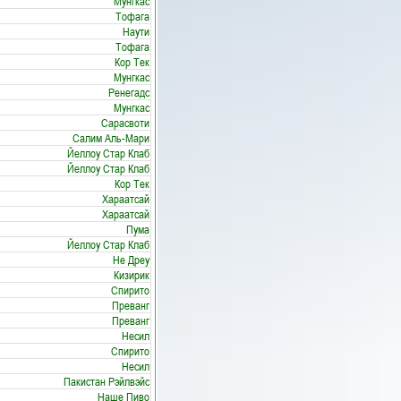
Мунгкас
Тофага
Наути
Тофага
Кор Тек
Мунгкас
Ренегадс
Мунгкас
Сарасвоти
Салим Аль-Мари
Йеллоу Стар Клаб
Йеллоу Стар Клаб
Кор Тек
Хараатсай
Хараатсай
Пума
Йеллоу Стар Клаб
Не Дреу
Кизирик
Спирито
Преванг
Преванг
Несил
Спирито
Несил
Пакистан Рэйлвэйс
Наше Пиво