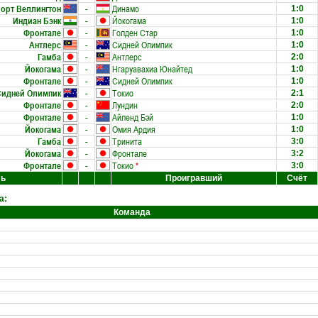
орт Веллингтон
-
Динамо
1:0
Индиан Бэнк
-
Йокогама
1:0
Фронтале
-
Голден Стар
1:0
Антлерс
-
Сидней Олимпик
1:0
Гамба
-
Антлерс
2:0
Йокогама
-
Нгаруавахиа Юнайтед
1:0
Фронтале
-
Сидней Олимпик
1:0
Сидней Олимпик
-
Токио
2:1
Фронтале
-
Лундин
2:0
Фронтале
-
Айленд Бэй
1:0
Йокогама
-
Омия Ардия
1:0
Гамба
-
Тринита
3:0
Йокогама
-
Фронтале
3:2
Фронтале
-
Токио
*
3:0
ль
Проигравший
Счёт
а:
Команда