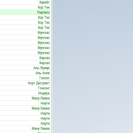
Кувейт
Кор Тек
Пирлесс
Кор Тек
Кор Тек
Кор Тек
Мунгкас
Мунгкас
Мунгкас
Мунгкас
Мунгкас
Карсаэ
Карсаэ
Аль-Ярмук
Аль-Ахли
Геолог
Норт Дистрикт
Гонконг
Индера
Ману Лаева
Наути
Ману Лаева
Наути
Наути
Наути
Ману Лаева