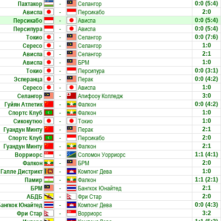
Пахтакор
-
Селангор
0:0
(5:4)
Ависпа
-
Персикабо
2:0
Персикабо
-
Ависпа
0:0
(5:4)
Персипура
-
Ависпа
0:0
(5:4)
Токио
-
Селангор
0:0
(7:6)
Сересо
-
Селангор
1:0
Ависпа
-
Селангор
2:1
Ависпа
-
БРМ
1:0
Токио
-
Персипура
0:0
(3:1)
Эсперанца
-
Перак
0:0
(4:2)
Сересо
-
Ависпа
1:0
Селангор
-
Апифооу Колледж
3:0
Гуйян Атлетик
-
Фалкон
0:0
(4:2)
Спортс Клуб
-
Фалкон
1:0
Сикокутюо
-
Токио
1:0
Гуандун Минту
-
Перак
2:1
Спортс Клуб
-
Персикабо
2:0
Гуандун Минту
-
Фалкон
2:1
Ворриорс
-
Соломон Уорриорс
1:1
(4:1)
Фалкон
-
БРМ
2:0
Галле Дистрикт
-
Компонг Дева
1:0
Памир
-
Фалкон
1:1
(2:1)
БРМ
-
Бангкок Юнайтед
2:1
АБДБ
-
Фри Стар
2:0
Бангкок Юнайтед
-
Компонг Дева
0:0
(4:3)
Фри Стар
-
Ворриорс
3:2