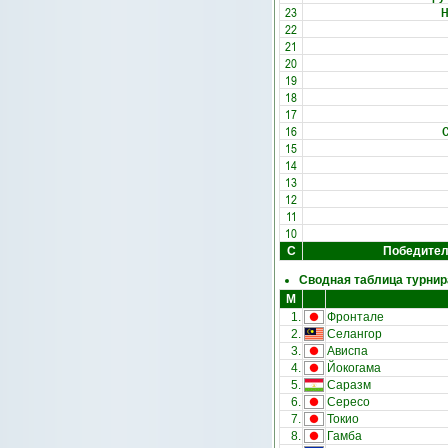
23
Н
22
21
20
19
18
17
16
15
14
13
12
11
10
С
Победите
Сводная таблица турнир
М
1.
Фронтале
2.
Селангор
3.
Ависпа
4.
Йокогама
5.
Саразм
6.
Сересо
7.
Токио
8.
Гамба