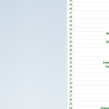
50
49
48
47
46
45
44
43
42
И
41
40
Ш
39
38
37
36
35
Бир
34
Ун
33
32
31
30
29
28
27
26
25
24
Нгару