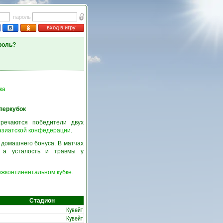
пароль
вход в игру
роль?
ка
перкубок
тречаются победители двух
азиатской конфедерации
.
 домашнего бонуса. В матчах
, а усталость и травмы у
ежконтинентальном кубке
.
Стадион
Кувейт
Кувейт