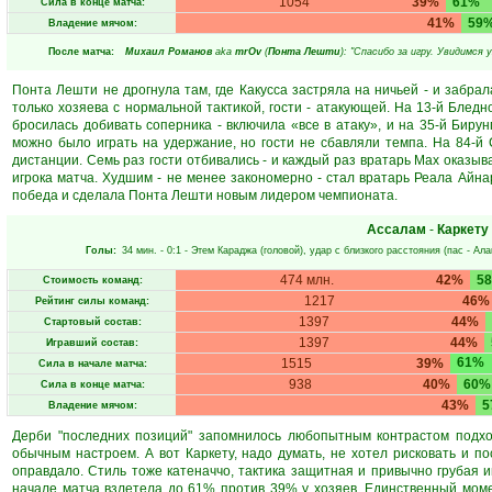
1054
39%
61%
Сила в конце матча:
41%
59
Владение мячом:
После матча:
Михаил Романов
aka
mrOv
(
Понта Лешти
): "Спасибо за игру. Увидимся 
Понта Лешти не дрогнула там, где Какусса застряла на ничьей - и забрал
только хозяева с нормальной тактикой, гости - атакующей. На 13-й Блед
бросилась добивать соперника - включила «все в атаку», и на 35-й Бирун
можно было играть на удержание, но гости не сбавляли темпа. На 84-й 
дистанции. Семь раз гости отбивались - и каждый раз вратарь Мах оказыв
игрока матча. Худшим - не менее закономерно - стал вратарь Реала Айна
победа и сделала Понта Лешти новым лидером чемпионата.
Ассалам
-
Каркету
Голы:
34 мин.
- 0:1 -
Этем Караджа
(головой), удар с близкого расстояния (пас -
Ала
474 млн.
42%
5
Стоимость команд:
1217
46%
Рейтинг силы команд:
1397
44%
Стартовый состав:
1397
44%
Игравший состав:
61%
1515
39%
Сила в начале матча:
938
40%
60%
Сила в конце матча:
43%
5
Владение мячом:
Дерби "последних позиций" запомнилось любопытным контрастом подхо
обычным настроем. А вот Каркету, надо думать, не хотел рисковать и п
оправдало. Стиль тоже катеначчо, тактика защитная и привычно грубая и
начале матча взлетела до 61% против 39% у хозяев. Единственный моме