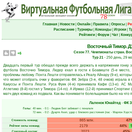
Главная
|
Новости
|
Онлайн
|
Правила
|
Опросы
|
Ре
Расписание
|
Турниры
|
Команды
|
Игроки
|
Т
Рейтинги
|
Форум
|
Чат
|
Конку
Восточный Тимор. Д1.
Сезон 77. Чемпионаты стран. Во
+6
Тур 21
- 250 день, 29 м
Двадцать первый тур обещал прежде всего держать в напряжении гонку за
футбола Восточно Тимора. Лидер ехал в гости к Боавиште (5-е место, 
проблемы любому. Понта Лешти отправлялась к Реалу Айнару (9-е), который
что может отобрать очки у фаворитов. ФК Зебра (3-я, 48 очков) играла в 
Какуссы и Понта Лешти. Руса Фуик (4-я) принимала Кафе (13-е). АС Ма
Атлетико (8-й) гостил у Тимора (14-го). А Ирмао (12-й) принимал Спортинг (
матч двух команд из подвала. Как вы понимаете болельщикам было на что п
Лаленок Юнайтед
-
ФК З
Голы:
40 мин.
- 0:1 -
Людвик Бегг
забивает с пенальти
72 мин.
- 0:2 -
Дуарте Ахил
, удар с близкого расстояния (пас -
Марлон Хэрст
865 млн.
47
Стоимость команд:
2179
44%
Рейтинг силы команд:
2023
45%
Стартовый состав: