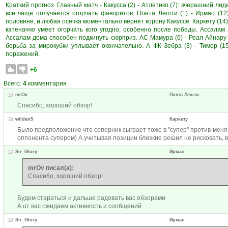
Краткий прогноз. Главный матч - Какусса (2) - Атлетико (7): вчерашний лид
всё чаще получается огорчать фаворитов. Понта Лешти (1) - Ирмао (1
половине, и любая осечка моментально вернёт корону Какуссе. Каркету (14) -
катеначчо умеет огорчать кого угодно, особенно после победы. Ассалам 
Ассалам дома способен подкинуть сюрприз. АС Мамура (6) - Реал Айнару 
борьба за мирокубки уплывает окончательно. А ФК Зебра (3) - Тимор (
поражений.
+6
Всего:
4
комментария
mrOv
Понта Лешти
Спасибо, хороший обзор!
wilden5
Каркету
Было предположение что соперник сыграет тоже в "супер" против меня,
оппонента супером) А учитывая позиции близкие решил не рисковать, в
Sir_Glory
Ирмао
mrOv писал(а):
Спасибо, хороший обзор!
Будем стараться и дальше радовать вас обзорами
А от вас ожидаем активность и сообщений
Sir_Glory
Ирмао