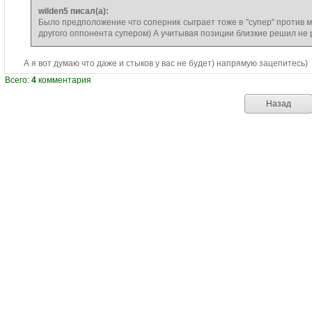
wilden5 писал(а):
Было предположение что соперник сыграет тоже в "супер" против м
другого оппонента супером) А учитывая позиции близкие решил не р
А я вот думаю что даже и стыков у вас не будет) напрямую зацепитесь)
Всего:
4
комментария
Назад