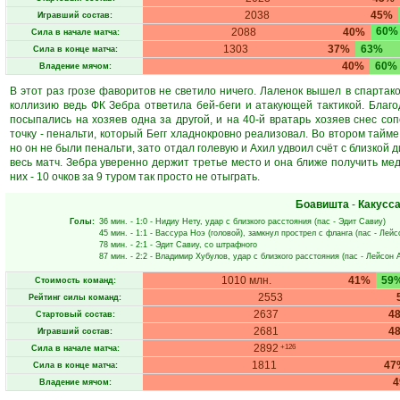
2038
45%
Игравший состав:
60%
2088
40%
Сила в начале матча:
1303
37%
63%
Сила в конце матча:
40%
60%
Владение мячом:
В этот раз грозе фаворитов не светило ничего. Лаленок вышел в спартако
коллизию ведь ФК Зебра ответила бей-беги и атакующей тактикой. Благ
посыпались на хозяев одна за другой, и на 40-й вратарь хозяев снес со
точку - пенальти, который Бегг хладнокровно реализовал. Во втором тайме
но он не были пенальти, зато отдал голевую и Ахил удвоил счёт с близкой 
весь матч. Зебра уверенно держит третье место и она ближе получить мед
них - 10 очков за 9 туром так просто не отыграть.
Боавишта
-
Какусс
Голы:
36 мин.
- 1:0 -
Нидиу Нету
, удар с близкого расстояния (пас -
Эдит Савиу
)
45 мин.
- 1:1 -
Вассура Ноэ
(головой), замкнул прострел с фланга (пас -
Лейс
78 мин.
- 2:1 -
Эдит Савиу
, со штрафного
87 мин.
- 2:2 -
Владимир Хубулов
, удар с близкого расстояния (пас -
Лейсон 
1010 млн.
41%
59
Стоимость команд:
2553
Рейтинг силы команд:
2637
4
Стартовый состав:
2681
4
Игравший состав:
2892
+126
Сила в начале матча:
1811
47
Сила в конце матча:
Владение мячом: