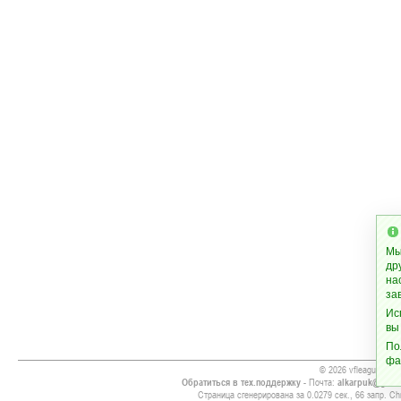
Мы
др
на
за
Ис
вы
По
фа
© 2026 vfleague.info
Обратиться в тех.поддержку
- Почта:
alkarpuk@gmai
Страница сгенерирована за 0.0279 сек., 66 запр. Chr