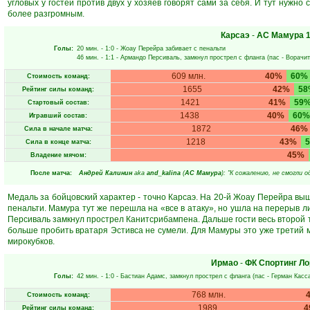
угловых у гостей против двух у хозяев говорят сами за себя. И тут нужно
более разгромным.
Карсаэ
-
АС Мамура
1
Голы:
20 мин.
- 1:0 -
Жоау Перейра
забивает с пенальти
46 мин.
- 1:1 -
Армандо Персиваль
, замкнул прострел с фланга (пас -
Ворачит
609 млн.
40%
60%
Стоимость команд:
1655
42%
58
Рейтинг силы команд:
1421
41%
59
Стартовый состав:
1438
40%
60%
Игравший состав:
1872
46%
Сила в начале матча:
1218
43%
Сила в конце матча:
45%
Владение мячом:
После матча:
Андрeй Кaлинин
aka
and_kalina
(
АС Мамура
): "К сожалению, не смогли 
Медаль за бойцовский характер - точно Карсаэ. На 20-й Жоау Перейра выш
пенальти. Мамура тут же перешла на «все в атаку», но ушла на перерыв л
Персиваль замкнул прострел Канитсрибампена. Дальше гости весь второй т
больше пробить вратаря Эстивса не сумели. Для Мамуры это уже третий м
мирокубков.
Ирмао
-
ФК Спортинг Ло
Голы:
42 мин.
- 1:0 -
Бастиан Адамс
, замкнул прострел с фланга (пас -
Герман Касс
768 млн.
Стоимость команд:
1989
4
Рейтинг силы команд: