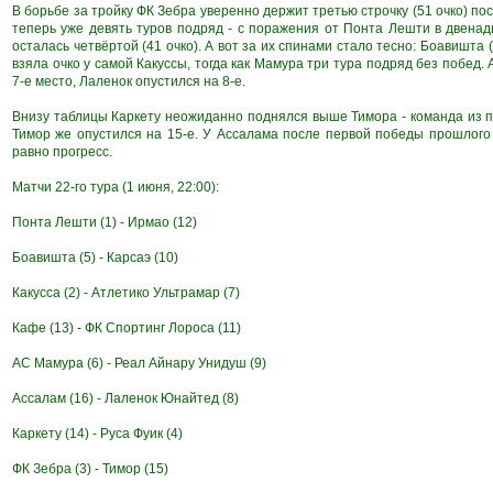
В борьбе за тройку ФК Зебра уверенно держит третью строчку (51 очко) п
теперь уже девять туров подряд - с поражения от Понта Лешти в двена
осталась четвёртой (41 очко). А вот за их спинами стало тесно: Боавишта (
взяла очко у самой Какуссы, тогда как Мамура три тура подряд без побед
7-е место, Лаленок опустился на 8-е.
Внизу таблицы Каркету неожиданно поднялся выше Тимора - команда из по
Тимор же опустился на 15-е. У Ассалама после первой победы прошлого т
равно прогресс.
Матчи 22-го тура (1 июня, 22:00):
Понта Лешти (1) - Ирмао (12)
Боавишта (5) - Карсаэ (10)
Какусса (2) - Атлетико Ультрамар (7)
Кафе (13) - ФК Спортинг Лороса (11)
АС Мамура (6) - Реал Айнару Унидуш (9)
Ассалам (16) - Лаленок Юнайтед (8)
Каркету (14) - Руса Фуик (4)
ФК Зебра (3) - Тимор (15)