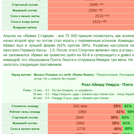
2099
+457
Стартовый состав:
2084
+380
Игравший состав:
2510
+974
Сила в начале матча:
1522
+466
Сила в конце матча:
Владение мячом:
Аншлаг на «Ирмао Стэдиум» - все 75 000 пришли посмотреть, как хозяе
начал второй круг, но потом стал играть с переменным успехом. Команды
Ирмао был в лучшей форме (62% против 38%). Развязка наступила пе
прострел Германа Кассы - 1:0. После этого Спортинг включил «все в атаку
не запомнился. Ирмао же грамотно ушёл на 60-й в суперзащиту и довёл м
командой, что обыгрывала Понта Лешти и отгружала Мамуре три мяча. Но 
запутать следующих противников.
Перед матчем:
Михаил Романов
aka
mrOv
(
Понта Лешти
): "Приветствуем. Постараем
лучше. Ну и главное без травм."
Реал Айнару Унидуш
-
Понта
Голы:
13 мин.
- 0:1 -
Руслан Бледнов
, со штрафного
35 мин.
- 0:2 -
Абдул Бирунги
, удар с близкого расстояния (пас -
Анизу Корре
84 мин.
- 0:3 -
Рикарду Соуза
, удар с близкого расстояния
641 млн.
39%
61%
Стоимость команд:
1960
41%
59
Рейтинг силы команд:
1664
38%
62%
Стартовый состав:
1664
39%
61%
Игравший состав:
60%
1776
40%
Сила в начале матча: