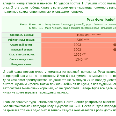
владели инициативой и нанесли 10 ударов против 1. Лучший игрок матча
очка. Это вторая победа Каркету во втором круге - команда понемногу вып
на прямое сохранение прописки очень даже неплохи.
Руса Фуик
-
Кафе
*
Голы:
36 мин.
- 0:1 -
Жоау Филипе Алешандре
(головой), удар с близкого расстояни
43 мин.
- 1:1 -
Мисо Хейниля
, удар с близкого расстояния (пас -
Владимир Се
1054 млн.
+420 млн.
Стоимость команд:
2391
+420
Рейтинг силы команд:
1903
4
Стартовый состав:
1903
4
Игравший состав:
1955
+131
Сила в начале матча:
1340
+167
Сила в конце матча:
Владение мячом:
И ещё одна потеря очков у команды из верхней половины. Руса вышла
очередной раз играл автосоставом. И что бы вы думали - команда с автос
дала хозяевам преимущество, но даже это не вытянуло их на победу. Девят
в итоге. Лучшим игроком матча признан Хейниля из Русы, а вот худшим - 
автосостава была очень хорошей, но не сработала. Теперь Руса всё дальш
никак не хочет играть в переходных матчах..
Главное событие тура - сменился лидер. Понта Лешти разгромила в гостях Р
Боавиштой только благодаря голу Хубулова на 87-й. После 21 тура впереди
разрыв всё тот же в одно очко и теперь Какусса оказывается в роли догоня