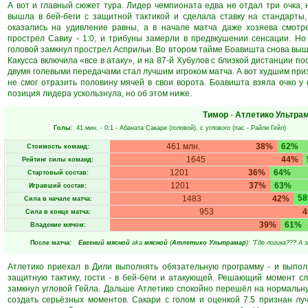
А вот и главный сюжет тура. Лидер чемпионата едва не отдал три очка, 
вышла в бей-беги с защитной тактикой и сделала ставку на стандарты,
оказались на удивление равны, а в начале матча даже хозяева смотр
прострел Савиу - 1:0, и трибуны замерли в предвкушении сенсации. Но
головой замкнул прострел Асприльи. Во втором тайме Боавишта снова выш
Какусса включила «все в атаку», и на 87-й Хубулов с близкой дистанции пос
двумя голевыми передачами стал лучшим игроком матча. А вот худшим приз
не смог отразить половину мячей в свои ворота. Боавишта взяла очко у 
позиция лидера ускользнула, но об этом ниже.
Тимор
-
Атлетико Ультра
Голы:
41 мин.
- 0:1 -
Абаната Сакари
(головой), с углового (пас -
Райли Гейл
)
461 млн.
38%
62%
Стоимость команд:
1645
44%
Рейтинг силы команд:
1201
36%
64%
Стартовый состав:
1201
37%
63%
Игравший состав:
5
1483
42%
Сила в начале матча:
953
Сила в конце матча:
39%
61%
Владение мячом:
После матча:
Евгений мясной
aka
мясной
(
Атлетико Ультрамар
): "Где логика??? А 
Атлетико приехал в Дили выполнять обязательную программу - и выполн
защитную тактику, гости - в бей-беги и атакующей. Решающий момент с
замкнул угловой Гейла. Дальше Атлетико спокойно перешёл на нормальну
создать серьёзных моментов. Сакари с голом и оценкой 7.5 признан лу