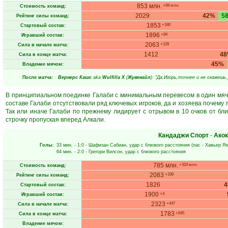
853 млн.
+68 млн.
Стоимость команд:
2029
42%
5
Рейтинг силы команд:
1853
+180
Стартовый состав:
1896
+84
Игравший состав:
2063
+128
Сила в начале матча:
1412
4
Сила в конце матча:
45%
Владение мячом:
После матча:
Вернерс Кашс
aka
Wulfilla X
(
Жувенайл
): "Да,Игорь,точнее и не скажешь.
В принципиальном поединке Галаби с минимальным перевесом в один мяч 
составе Галаби отсутствовали ряд ключевых игроков, да и хозяева почему 
Так или иначе Галаби по прежнему лидирует с отрывом в 10 очков от б
строчку пропуская вперед Алкали.
Кандаджи Спорт
-
Акок
Голы:
33 мин.
- 1:0 -
Шафизан Сабиан
, удар с близкого расстояния (пас -
Хавьер Як
64 мин.
- 2:0 -
Грегори Вилсон
, удар с близкого расстояния
785 млн.
+324 млн.
Стоимость команд:
2083
+339
Рейтинг силы команд:
1826
Стартовый состав:
1900
+4
Игравший состав:
2323
+447
Сила в начале матча:
1783
+645
Сила в конце матча:
Владение мячом: