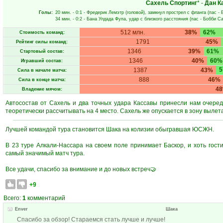
Сахель Спортинг
* -
Дан К
Голы:
20 мин.
- 0:1 -
Фредерик Лемэтр
(головой), замкнул прострел с фланга (пас -
34 мин.
- 0:2 -
Бана Улдада Фупа
, удар с близкого расстояния (пас -
Бобби С
512 млн.
38%
62%
Стоимость команд:
1791
45%
Рейтинг силы команд:
1346
39%
61%
Стартовый состав:
1346
40%
60%
Игравший состав:
1387
43%
Сила в начале матча:
888
46%
Сила в конце матча:
4
Владение мячом:
Автосостав от Сахель и два точных удара Кассавы принесли нам очеред
теоретически рассчитывать на 4 место. Сахель же опускается в зону вылета
Лучшей командой тура становится Шака на колизии обыгравшая ЮСЖН.
В 23 туре Алкали-Нассара на своем поле принимает Баскор, и хоть гос
самый значимый матч тура.
Все удачи, спасибо за внимание и до новых встреч🤝
+9
Всего:
1
комментарий
Enver
Шака
Спасибо за обзор! Стараемся стать лучше и лучше!