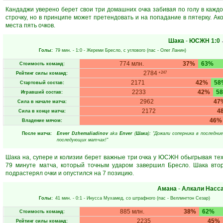
Кандаджи уверено берет свои три домашних очка забивая по голу в каждо
строчку, но в принципе может претендовать и на попадание в пятерку. Ако
места пять очков.
Шака
-
ЮСЖН
1:0
Голы:
79 мин.
- 1:0 -
Жереми Бресло
, с углового (пас -
Олег Ланин
)
774 млн.
37%
63%
Стоимость команд:
2784
+247
Рейтинг силы команд:
2171
42%
58
Стартовый состав:
2233
42%
5
Игравший состав:
2962
47
Сила в начале матча:
2172
4
Сила в конце матча:
46%
Владение мячом:
После матча:
Enver Dzhemaliadinov
aka
Enver
(
Шака
): "Дожали соперника в последн
последующих матчах!"
Шака на, супере и колизии берет важные три очка у ЮСЖН обыгрывая те
79 минуте матча, который точным ударом завершил Бресло. Шака вто
подрастерял очки и опустился на 7 позицию.
Амана
-
Алкали Насс
Голы:
41 мин.
- 0:1 -
Инусса Мухамед
, со штрафного (пас -
Веллингтон Сезар
)
885 млн.
38%
62%
Стоимость команд:
2235
45%
Рейтинг силы команд: