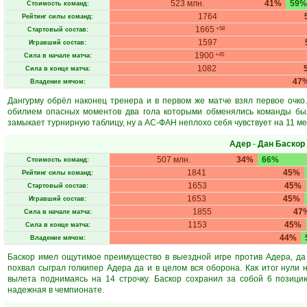
523 млн.
41%
59%
Стоимость команд:
1764
Рейтинг силы команд:
1665
+58
Стартовый состав:
1597
Игравший состав:
1900
+45
Сила в начале матча:
1082
Сила в конце матча:
47
Владение мячом:
Дангурму обрёл наконец тренера и в первом же матче взял первое очко
обилием опасных моментов два гола которыми обменялись команды был
замыкает турнирную таблицу, ну а АС-ФАН неплохо себя чувствует на 11 м
Адер
-
Дан Баскор
507 млн.
34%
66%
Стоимость команд:
1841
45%
Рейтинг силы команд:
1653
45%
Стартовый состав:
1653
45%
Игравший состав:
1855
47
Сила в начале матча:
1153
45%
Сила в конце матча:
44%
Владение мячом:
Баскор имел ощутимое преимущество в выездной игре против Адера, да
похвал сыграл голкипер Адера да и в целом вся оборона. Как итог нули 
вылета поднимаясь на 14 строчку. Баскор сохранил за собой 6 позици
надежная в чемпионате.