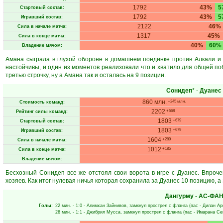
1792
43%
5
Стартовый состав:
1792
43%
5
Игравший состав:
2122
46%
Сила в начале матча:
1317
45%
Сила в конце матча:
40%
60%
Владение мячом:
Амана сыграла в глухой обороне в домашнем поединке против Алкали и 
настойчивы, и один из моментов реализовали что и хватило для общей 
третью строчку, ну а Амана так и осталась на 9 позиции.
Сонидеп
* -
Дуанес
860 млн.
+245 млн.
Стоимость команд:
2202
+568
Рейтинг силы команд:
1803
+679
Стартовый состав:
1803
+679
Игравший состав:
1604
+289
Сила в начале матча:
1012
+185
Сила в конце матча:
Владение мячом:
Бесхозный Сонидеп все же отстоял свои ворота в игре с Дуанес. Впроче
хозяев. Как итог нулевая ничья которая сохранила за Дуанес 10 позицию, а
Дангурму
-
АС-ФА
Голы:
22 мин.
- 1:0 -
Алимхан Зайнивов
, замкнул прострел с фланга (пас -
Дилан Ар
26 мин.
- 1:1 -
Джибрил Мусса
, замкнул прострел с фланга (пас -
Имарана Се