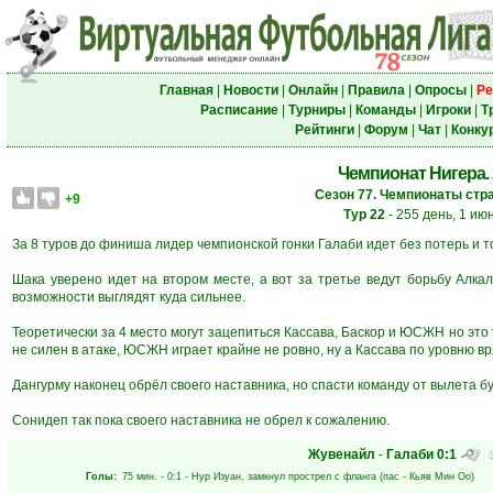
Главная
|
Новости
|
Онлайн
|
Правила
|
Опросы
|
Ре
Расписание
|
Турниры
|
Команды
|
Игроки
|
Т
Рейтинги
|
Форум
|
Чат
|
Конку
Чемпионат Нигера. 
Сезон 77. Чемпионаты стра
+9
Тур 22
- 255 день, 1 ию
За 8 туров до финиша лидер чемпионской гонки Галаби идет без потерь и 
Шака уверено идет на втором месте, а вот за третье ведут борьбу Алкал
возможности выглядят куда сильнее.
Теоретически за 4 место могут зацепиться Кассава, Баскор и ЮСЖН но это 
не силен в атаке, ЮСЖН играет крайне не ровно, ну а Кассава по уровню в
Дангурму наконец обрёл своего наставника, но спасти команду от вылета б
Сонидеп так пока своего наставника не обрел к сожалению.
Жувенайл
-
Галаби
0:1
Голы:
75 мин.
- 0:1 -
Нур Изуан
, замкнул прострел с фланга (пас -
Кьяв Мин Оо
)