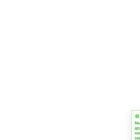
Мы
др
на
за