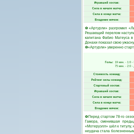
Игравший состав:
Сила в начале матча:
Сила в конце матча:
Владение мячом:
⚽«Артурли» разгромил «Лин
Решающий перелом наступил
капитана Фабио Матеуса в 
Донахи показал свою ужасную
⚽«Артурли» уверенно старту
Голы:
19 мин.
- 1:0 -
75 мин.
- 2:0 -
Стоимость команд:
Рейтинг силы команд:
Стартовый состав:
Игравший состав:
Сила в начале матча:
Сила в конце матча:
Владение мячом:
⚽Перед стартом 78-го сезо
Гамора, сменившая преды
«Мотеруэлл» шёл к титулу, 
неудача стала болезненным 