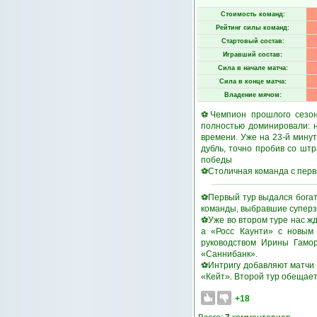
Стоимость команд:
Рейтинг силы команд:
Стартовый состав:
Игравший состав:
Сила в начале матча:
Сила в конце матча:
Владение мячом:
⚽Чемпион прошлого сезона
полностью доминировали: н
времени. Уже на 23-й мину
дубль, точно пробив со шт
победы
⚽Столичная команда с первы
⚽Первый тур выдался богат
команды, выбравшие суперза
⚽Уже во втором туре нас ж
а «Росс Каунти» с новым
руководством Ирины Гамор
«Саннибанк».
⚽Интригу добавляют матчи 
«Кейт». Второй тур обещает 
+18