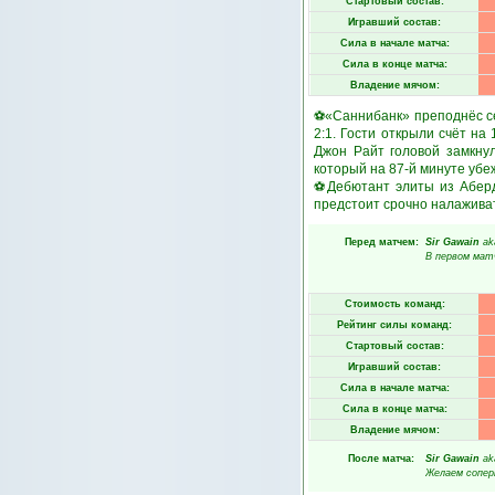
Стартовый состав:
Игравший состав:
Сила в начале матча:
Сила в конце матча:
Владение мячом:
⚽«Саннибанк» преподнёс се
2:1. Гости открыли счёт на
Джон Райт головой замкну
который на 87-й минуте убе
⚽Дебютант элиты из Аберди
предстоит срочно налаживать
Перед матчем:
Sir Gawain
ak
В первом мат
Стоимость команд:
Рейтинг силы команд:
Стартовый состав:
Игравший состав:
Сила в начале матча:
Сила в конце матча:
Владение мячом:
После матча:
Sir Gawain
ak
Желаем соперн