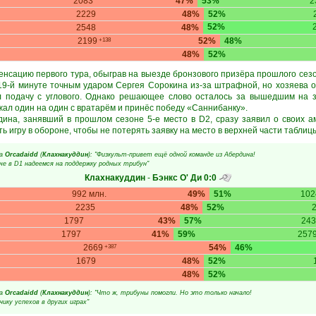
2083
47%
53%
2
2229
48%
52%
52%
2548
48%
2199
52%
48%
+138
48%
52%
нсацию первого тура, обыграв на выезде бронзового призёра прошлого сезо
 19-й минуте точным ударом Сергея Сорокина из-за штрафной, но хозяева о
л подачу с углового. Однако решающее слово осталось за вышедшим на 
жал один на один с вратарём и принёс победу «Саннибанку».
на, занявший в прошлом сезоне 5-е место в D2, сразу заявил о своих ам
 игру в обороне, чтобы не потерять заявку на место в верхней части таблиц
a
Orcadaidd
(
Клахнакуддин
): "Физкульт-привет ещё одной команде из Абердина!
че в D1 надеемся на поддержку родных трибун"
Клахнакуддин
-
Бэнкс О' Ди
0:0
992 млн.
49%
51%
102
2235
48%
52%
1797
43%
57%
243
1797
41%
59%
257
2669
54%
46%
+387
1679
48%
52%
48%
52%
a
Orcadaidd
(
Клахнакуддин
): "Что ж, трибуны помогли. Но это только начало!
ику успехов в других играх"