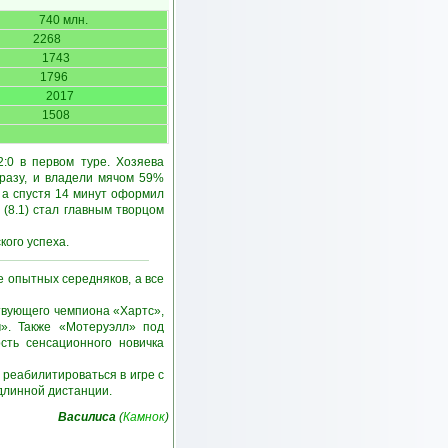
740 млн.
2268
1743
1796
2017
1508
:0 в первом туре. Хозяева
 разу, и владели мячом 59%
 а спустя 14 минут оформил
(8.1) стал главным творцом
ого успеха.
 опытных середняков, а все
твующего чемпиона «Хартс»,
». Также «Мотеруэлл» под
сть сенсационного новичка
реабилитироваться в игре с
 длинной дистанции.
Василиса
(
Камнок
)