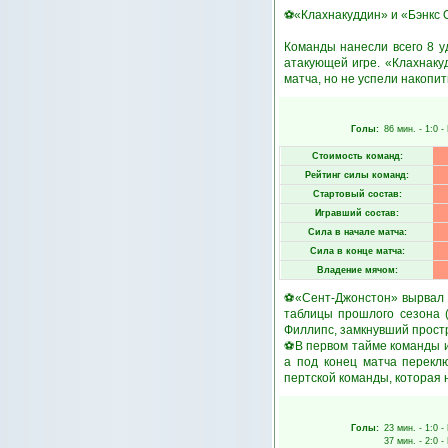
⚽«Клахнакуддин» и «Бэнкс О'
Команды нанесли всего 8 уд
атакующей игре. «Клахнаку
матча, но не успели накопить
Голы:
86 мин.
- 1:0 -
Стоимость команд:
Рейтинг силы команд:
Стартовый состав:
Игравший состав:
Сила в начале матча:
Сила в конце матча:
Владение мячом:
⚽«Сент-Джонстон» вырвал п
таблицы прошлого сезона (
Филлипс, замкнувший простр
⚽В первом тайме команды и
а под конец матча перекл
пертской команды, которая 
Голы:
23 мин.
- 1:0 -
37 мин.
- 2:0 -