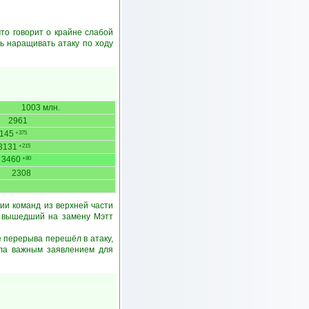
что говорит о крайне слабой
ь наращивать атаку по ходу
1003 млн.
2961
145
+375
3131
+215
3460
+80
2308
ии команд из верхней части
ил вышедший на замену Мэтт
 перерыва перешёл в атаку,
ала важным заявлением для