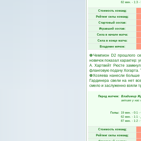
82 мин.
- 1:3 -
Стоимость команд:
Рейтинг силы команд:
Стартовый состав:
Игравший состав:
Сила в начале матча:
Сила в конце матча:
Владение мячом:
⚽Чемпион D2 прошлого сез
новичок показал характер: 
А. Хартвейт Рюсте замкнул
фланговую подачу Хогарта. 
⚽Хозяева нанесли больше у
Гардинера свели на нет вс
смело и заслуженно взяли т
Перед матчем:
Владимир Ж
активе у нас 
Голы:
19 мин.
- 0:1 -
62 мин.
- 1:1 -
87 мин.
- 1:2 -
Стоимость команд:
Рейтинг силы команд: