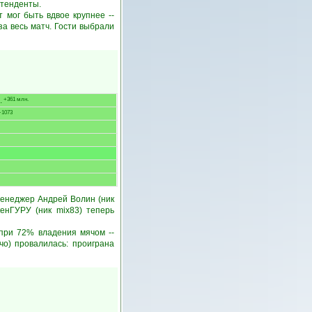
етенденты.
 мог быть вдвое крупнее --
 за весь матч. Гости выбрали
.
+361 млн.
+1073
менеджер Андрей Волин (ник
енГУРУ (ник mix83) теперь
 при 72% владения мячом --
чо) провалилась: проиграна