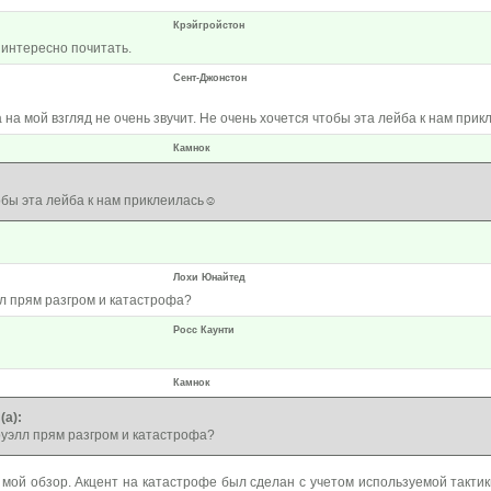
Крэйгройстон
 интересно почитать.
Сент-Джонстон
 на мой взгляд не очень звучит. Не очень хочется чтобы эта лейба к нам прик
Камнок
обы эта лейба к нам приклеилась☺️
Лохи Юнайтед
лл прям разгром и катастрофа?
Росс Каунти
Камнок
(а):
еруэлл прям разгром и катастрофа?
 мой обзор. Акцент на катастрофе был сделан с учетом используемой такти