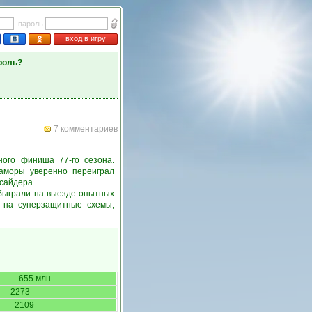
пароль
вход в игру
роль?
7 комментариев
ого финиша 77-го сезона.
Гаморы уверенно переиграл
тсайдера.
обыграли на выезде опытных
у на суперзащитные схемы,
655 млн.
2273
2109