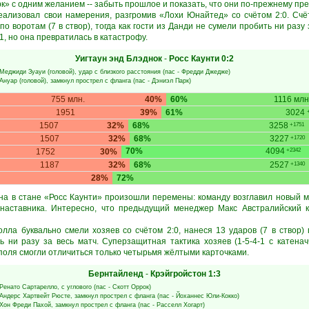
» с одним желанием -- забыть прошлое и показать, что они по-прежнему пр
лизовал свои намерения, разгромив «Лохи Юнайтед» со счётом 2:0. Счёт
о воротам (7 в створ), тогда как гости из Данди не сумели пробить ни разу
1, но она превратилась в катастрофу.
Уигтаун энд Блэднок
-
Росс Каунти
0:2
Меджиди Зуауи
(головой), удар с близкого расстояния (пас -
Фредди Джедже
)
Ануар
(головой), замкнул прострел с фланга (пас -
Дэниэл Парк
)
755 млн.
40%
60%
1116 млн
1951
39%
61%
3024
1507
32%
68%
3258
+1751
1507
32%
68%
3227
+1720
70%
4094
1752
30%
+2342
1187
32%
68%
2527
+1340
28%
72%
на в стане «Росс Каунти» произошли перемены: команду возглавил новый 
 наставника. Интересно, что предыдущий менеджер Макс Австралийский к
олла буквально смели хозяев со счётом 2:0, нанеся 13 ударов (7 в створ)
ь ни разу за весь матч. Суперзащитная тактика хозяев (1-5-4-1 с катенач
 поля смогли отличиться только четырьмя жёлтыми карточками.
Бернтайленд
-
Крэйгройстон
1:3
Ренато Сартарелло
, с углового (пас -
Скотт Оррок
)
Андерс Хартвейт Рюсте
, замкнул прострел с фланга (пас -
Йоханнес Юли-Кокко
)
Хон Фреди Пахой
, замкнул прострел с фланга (пас -
Расселл Хогарт
)