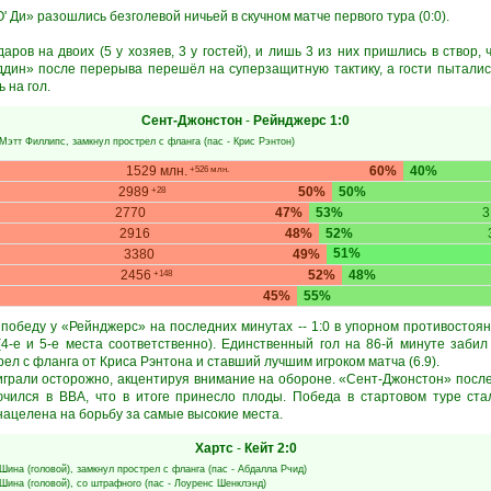
 Ди» разошлись безголевой ничьей в скучном матче первого тура (0:0).
аров на двоих (5 у хозяев, 3 у гостей), и лишь 3 из них пришлись в створ, 
ддин» после перерыва перешёл на суперзащитную тактику, а гости пыталис
 на гол.
Сент-Джонстон
-
Рейнджерс
1:0
Мэтт Филлипс
, замкнул прострел с фланга (пас -
Крис Рэнтон
)
1529 млн.
60%
40%
+526 млн.
2989
50%
50%
+28
2770
47%
53%
3
2916
48%
52%
51%
3380
49%
2456
52%
48%
+148
45%
55%
обеду у «Рейнджерс» на последних минутах -- 1:0 в упорном противостоян
4-е и 5-е места соответственно). Единственный гол на 86-й минуте заб
ел с фланга от Криса Рэнтона и ставший лучшим игроком матча (6.9).
грали осторожно, акцентируя внимание на обороне. «Сент-Джонстон» после
ючился в ВВА, что в итоге принесло плоды. Победа в стартовом туре ст
нацелена на борьбу за самые высокие места.
Хартс
-
Кейт
2:0
Шина
(головой), замкнул прострел с фланга (пас -
Абдалла Рчид
)
Шина
(головой), со штрафного (пас -
Лоуренс Шенклэнд
)