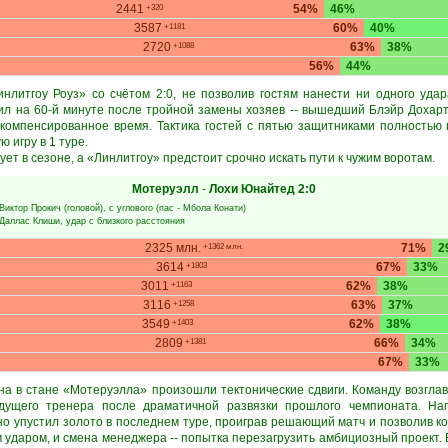
2441
54%
46%
+320
3587
60%
40%
+1181
2720
63%
38%
+1088
56%
44%
литгоу Роуз» со счётом 2:0, не позволив гостям нанести ни одного удар
 на 60-й минуте после тройной замены хозяев -- вышедший Блэйр Дохарт
компенсированное время. Тактика гостей с пятью защитниками полностью 
 игру в 1 туре.
ет в сезоне, а «Линлитгоу» предстоит срочно искать пути к чужим воротам.
Мотеруэлл
-
Лохи Юнайтед
2:0
Виктор Прокич
(головой), с углового (пас -
Мбола Конати
)
Даллас Клиши
, удар с близкого расстояния
2325 млн.
71%
2
+1362 млн.
3614
67%
33%
+1803
3011
62%
38%
+1163
3116
63%
37%
+1258
3549
62%
38%
+1403
2809
66%
34%
+1381
67%
33%
на в стане «Мотеруэлла» произошли тектонические сдвиги. Команду возгл
дущего тренера после драматичной развязки прошлого чемпионата. Нап
но упустил золото в последнем туре, проиграв решающий матч и позволив к
ударом, и смена менеджера -- попытка перезагрузить амбициозный проект. 