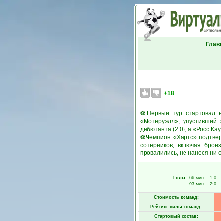
Глав
+18
⚽Первый тур стартовал н
«Мотеруэлл», упустивший 
дебютанта (2:0), а «Росс К
⚽Чемпион «Хартс» подтверд
соперников, включая брон
провалились, не нанеся ни о
Голы:
66 мин.
- 1:0 -
93 мин.
- 2:0 -
Стоимость команд:
Рейтинг силы команд:
Стартовый состав: