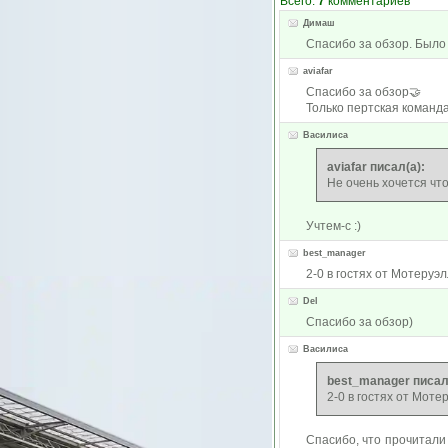
Всего:
7
комментариев
Димаш
Спасибо за обзор. Было
aviafar
Спасибо за обзор🤝
Только пертская команда
Василиса
aviafar писал(а):
Не очень хочется чт
Учтем-с :)
best_manager
2-0 в гостях от Мотеруэ
Del
Спасибо за обзор)
Василиса
best_manager писал
2-0 в гостях от Мот
Спасибо, что прочитали