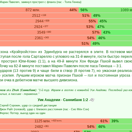
Марин Павелич
, замкнул прострел с фланга (пас -
Толга Гюнеш
)
872 млн.
44%
56%
1089 м
2512
51%
49%
+118
2944
55%
45%
+509
2924
53%
47%
+377
3549
57%
43%
+840
2361
54%
46%
+343
51%
49%
она «Крэйгройстон» из Эдинбурга не растерялся в элите. В гостевом ма
уступая после гола Сартарелло с углового на 31-й минуте, гости быстро пере
 прострел Юли-Кокко (1:1), а на 49-й минуте Хон Фреди Пахой вывел сво
Точку на 82-й минуте поставил Марин Павелич после паса Гюнеша -- 3:1.
даров (13 против 9) и чаще били в створ (8 против 7), но ужасная реализ
е усилия. Лучшим игроком матча признан Пахой -- гол и постоянная угроза 
ри очка в дебютном матче высшего дивизиона.
уков
aka
Zhuk
(
Саннибанк
): "1-й тур. Играем в гостях с командой Уик Академи. Последний раз к
ничья, в пассиве - поражение."
Уик Академи
-
Саннибанк
1:2
Сергей Сорокин
, удар со средней дистанции
Джон Райт
(головой), удар с близкого расстояния (пас -
Сио Мён Сон
)
Фергюс Поттер
, выход один на один
1125 млн.
61%
39%
+410 млн.
2482
54%
46%
+361