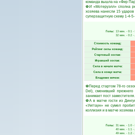
команда вышла на «Фир Парк
⚽И «Мотеруэлл» сполна реа
хозяева нанесли 15 ударов п
суперзащитную схему 1-4-5-
Голы:
13 мин.
- 0:1 -
32 мин.
- 0:2 -
Стоимость команд:
Рейтинг силы команд:
Стартовый состав:
Игравший состав:
Сила в начале матча:
Сила в конце матча:
Владение мячом:
⚽Перед стартом 78-го сезо
Del), сменивший прежнего
занимает пост заместителя.
⚽А в матче гости из Дингу
«Уигтаун» не сумел пробит
коллизия и в матче хозяева
Голы:
31 мин.
- 1:0 -
40 мин.
- 1:1 -
49 мин.
- 1:2 -