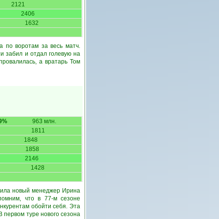
2121
2406
1632
а по воротам за весь матч.
и забил и отдал голевую на
провалилась, а вратарь Том
9%
963 млн.
1811
1848
1858
2146
1428
авила новый менеджер Ирина
омним, что в 77-м сезоне
онкурентам обойти себя. Эта
В первом туре нового сезона