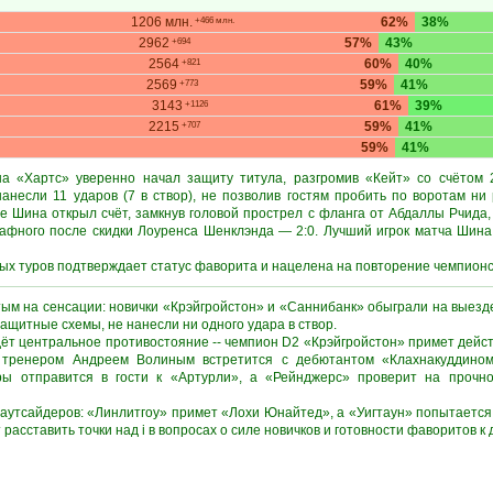
1206 млн.
62%
38%
+466 млн.
2962
57%
43%
+694
2564
60%
40%
+821
2569
59%
41%
+773
3143
61%
39%
+1126
2215
59%
41%
+707
59%
41%
 «Хартс» уверенно начал защиту титула, разгромив «Кейт» со счётом 2
анесли 11 ударов (7 в створ), не позволив гостям пробить по воротам ни
те Шина открыл счёт, замкнув головой прострел с фланга от Абдаллы Рчида,
рафного после скидки Лоуренса Шенклэнда — 2:0. Лучший игрок матча Шина 
х туров подтверждает статус фаворита и нацелена на повторение чемпионск
ым на сенсации: новички «Крэйгройстон» и «Саннибанк» обыграли на выезде
щитные схемы, не нанесли ни одного удара в створ.
дёт центральное противостояние -- чемпион D2 «Крэйгройстон» примет дейс
 тренером Андреем Волиным встретится с дебютантом «Клахнакуддином
ы отправится в гости к «Артурли», а «Рейнджерс» проверит на прочно
аутсайдеров: «Линлитгоу» примет «Лохи Юнайтед», а «Уигтаун» попытается 
расставить точки над i в вопросах о силе новичков и готовности фаворитов к