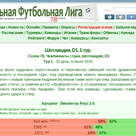
логин
ная
|
Новости
|
Онлайн
|
Правила
|
Опросы
|
Регистрация в игре
|
Забыли па
Расписание
|
Турниры
|
Команды
|
Игроки
|
Трансферы
|
Обмены
|
Аренда
Рейтинги
|
Форум
|
Чат
|
Конкурсы
|
Контакты
Шотландия, D1. 1 тур.
Сезон 78. Чемпионаты стран. Шотландия, D1
Тур 1
- 32 день, 6 июля 2026
а фоне кадровых перестановок и пересмотра амбиций после драматичн
золото в последнем туре, под руководством нового менеджера Ирины 
аунти» с новым тренером Андреем Волиным также взял три очка, разгромив ау
ил статус, а новички из D2 «Крэйгройстон» и «Саннибанк» сенсационно 
зового призёра «Уик Академи». При этом все команды, сделавшие ставк
дного удара в створ.
Артурли
-
Линлитгоу Роуз
2:0
Блэйр Дохарти
, выход один на один
Фабио Матеус
(головой), удар с близкого расстояния (пас -
Блэйр Дохарти
)
914 млн.
58%
42%
+259 млн.
2365
51%
49%
+92
2371
53%
47%
+262