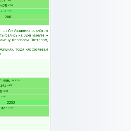
389
2425
+196
2781
+233
2061
на «Уик Академи» со счётом
тыгрались на 62-й минуте --
замену Фергюсом Поттером,
бициях, тогда как хозяевам
ы.
4 млн.
+32 млн.
2464
+229
0
+633
9
+782
2282
1827
+148