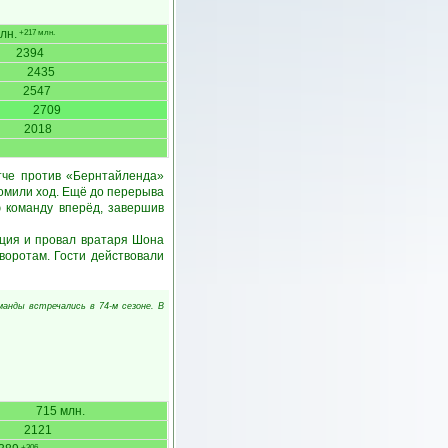
лн.
+217 млн.
2394
2435
2547
2709
2018
тче против «Бернтайленда»
ломили ход. Ещё до перерыва
ю команду вперёд, завершив
ация и провал вратаря Шона
воротам. Гости действовали
оманды встречались в 74-м сезоне. В
715 млн.
2121
+306