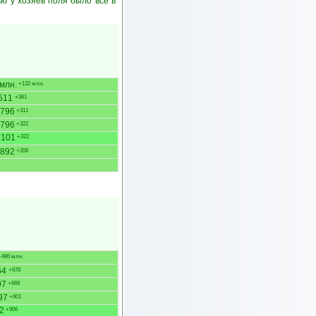
ю у хозяев поля было всё в
млн.
+132 млн.
511
+361
796
+311
796
+322
3101
+322
892
+208
486 млн.
64
+678
97
+669
97
+601
2
+906