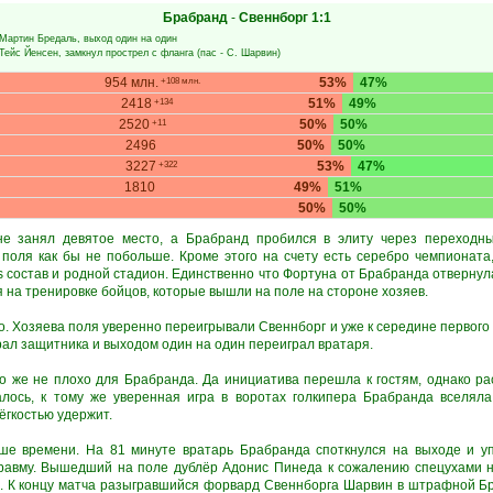
Брабранд
-
Свеннборг
1:1
Мартин Бредаль
, выход один на один
Тейс Йенсен
, замкнул прострел с фланга (пас -
С. Шарвин
)
954 млн.
53%
47%
+108 млн.
2418
51%
49%
+134
2520
50%
50%
+11
2496
50%
50%
3227
53%
47%
+322
1810
49%
51%
50%
50%
е занял девятое место, а Брабранд пробился в элиту через переходн
 поля как бы не побольше. Кроме этого на счету есть серебро чемпионата
s состав и родной стадион. Единственно что Фортуна от Брабранда отвернула
на тренировке бойцов, которые вышли на поле на стороне хозяев.
. Хозяева поля уверенно переигрывали Свеннборг и уже к середине первого
ал защитника и выходом один на один переиграл вратаря.
о же не плохо для Брабранда. Да инициатива перешла к гостям, однако ра
алось, к тому же уверенная игра в воротах голкипера Брабранда вселял
ёгкостью удержит.
ьше времени. На 81 минуте вратарь Брабранда споткнулся на выходе и уп
равму. Вышедший на поле дублёр Адонис Пинеда к сожалению спецухами н
и. К концу матча разыгравшийся форвард Свеннборга Шарвин в штрафной Б