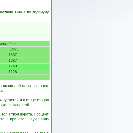
ечатляло. Ничья по видимуму
млн.
+99 млн.
1993
1687
1687
1740
1128
ов основы обоснованы. а вот
ал.
ину гостей и в конце концов
 угол открыл счёт.
. гол в твои ворота. Процент
ьстена прилетел на дальнюю