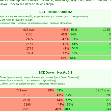
ннсюссель провёл в атаках пытаясь довести дело до разгрома. С опасность
лохо. Просто всё летело мимо створа...
Бих
-
Норшелланн
1:2
Кристиан Расмуссен
(головой), удар с близкого расстояния (пас -
Оливер Антман
)
Саид Азиз
, выход один на один
Оливер Антман
(головой), со штрафного (пас -
Андреас Шельдеруп
)
923 млн.
47%
53%
1055 
2150
46%
54%
2
2485
47%
53%
2
2474
47%
53%
2
53%
2779
47%
1684
47%
53%
1
46%
54%
ВСК Орхус
-
Несбю
0:3
Дилан Крау
(головой), удар с близкого расстояния (пас -
Элиас Ламнауар
)
Йеппе Рунге
(головой), с углового (пас -
Дилан Крау
)
Саймон Скётт
, со штрафного (пас -
Александр Аммитсбёлль
)
731 млн.
38%
62%
1217 млн.
+
2186
43%
57%
28
2128
43%
57%
27
2196
44%
56%
27
58%
343
2526
42%