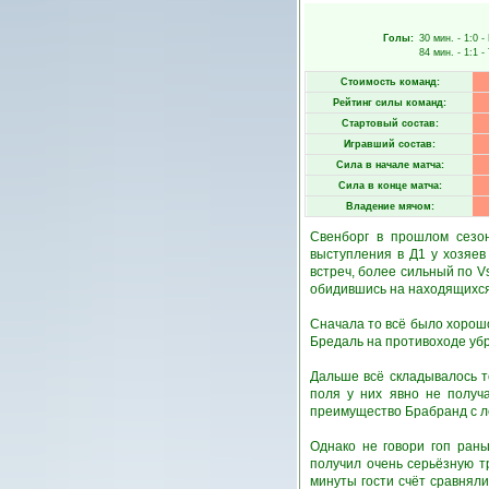
Голы:
30 мин.
- 1:0 -
84 мин.
- 1:1 -
Стоимость команд:
Рейтинг силы команд:
Стартовый состав:
Игравший состав:
Сила в начале матча:
Сила в конце матча:
Владение мячом:
Свенборг в прошлом сезон
выступления в Д1 у хозяев
встреч, более сильный по V
обидившись на находящихся 
Сначала то всё было хорошо
Бредаль на противоходе убр
Дальше всё складывалось т
поля у них явно не получ
преимущество Брабранд с л
Однако не говори гоп ран
получил очень серьёзную т
минуты гости счёт сравнял