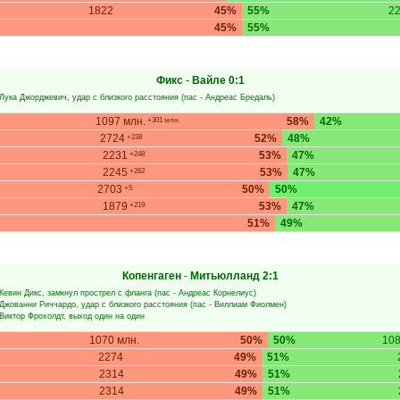
1822
45%
55%
2
45%
55%
Фикс
-
Вайле
0:1
Лука Джорджевич
, удар с близкого расстояния (пас -
Андреас Бредаль
)
1097 млн.
58%
42%
+301 млн.
2724
52%
48%
+238
2231
53%
47%
+248
2245
53%
47%
+262
2703
50%
50%
+5
1879
53%
47%
+219
51%
49%
Копенгаген
-
Митьюлланд
2:1
Кевин Дикс
, замкнул прострел с фланга (пас -
Андреас Корнелиус
)
Джованни Риччардо
, удар с близкого расстояния (пас -
Виллиам Фиолмен
)
Виктор Фрохолдт
, выход один на один
1070 млн.
50%
50%
108
2274
49%
51%
2314
49%
51%
2314
49%
51%