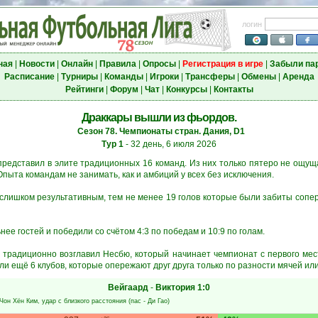
логин
ная
|
Новости
|
Онлайн
|
Правила
|
Опросы
|
Регистрация в игре
|
Забыли па
Расписание
|
Турниры
|
Команды
|
Игроки
|
Трансферы
|
Обмены
|
Аренда
Рейтинги
|
Форум
|
Чат
|
Конкурсы
|
Контакты
Драккары вышли из фьордов.
Сезон 78. Чемпионаты стран. Дания, D1
Тур 1
- 32 день, 6 июля 2026
представил в элите традиционных 16 команд. Из них только пятеро не ощуща
пыта командам не занимать, как и амбиций у всех без исключения.
 слишком результативным, тем не менее 19 голов которые были забиты сопер
нее гостей и победили со счётом 4:3 по победам и 10:9 по голам.
а традиционно возглавил Несбю, который начинает чемпионат с первого мес
и ещё 6 клубов, которые опережают друг друга только по разности мячей или 
Вейгаард
-
Виктория
1:0
Чон Хён Ким
, удар с близкого расстояния (пас -
Ди Гао
)