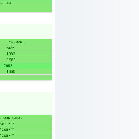
226
+404
796 млн.
2486
1983
1983
2698
1660
6 млн.
+16 млн.
2401
+127
2440
+126
2440
+126