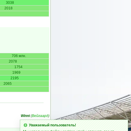
3038
2018
706 млн.
2078
1754
1969
2195
2065
Winni
(
Вейгаард
)
Уважаемый пользователь!