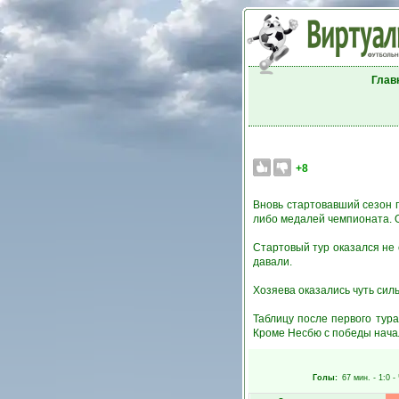
Глав
+8
Вновь стартовавший сезон 
либо медалей чемпионата. О
Стартовый тур оказался не
давали.
Хозяева оказались чуть силь
Таблицу после первого тур
Кроме Несбю с победы начал
Голы:
67 мин.
- 1:0 -