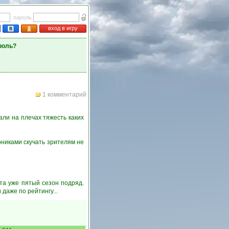
пароль
вход в игру
роль?
1 комментарий
ли на плечах тяжесть каких
никами скучать зрителям не
та уже пятый сезон подряд.
даже по рейтингу...