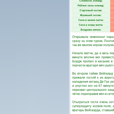
Стоимость команд:
Рейтинг силы команд:
Стартовый состав:
Игравший состав:
Сила в начале матча:
Сила в конце матча:
Владение мячом:
Открывала чемпионат пара 
сразу за этим туром. Поэт
так же многие игроки получи
Начало матча, да и весь п
минуте вполне мог привест
Бордж пробил в касание в 
перчаток вратаря мяч ушёл 
Во втором тайме Вейгаард 
прижали гостей к их воро
нападения китаец Ди Гао р
и упустил его на 67 минут
перехват центрального защ
чётко переправив мяч в сетк
Отыграться гости очень хо
суперзащиту хозяев поля, 
вратарь Вейгаарда, ставший