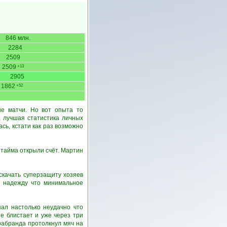
846 млн.
2284
2509
2509
+13
2905
1862
+52
ые матчи. Но вот опыта то
, лучшая статистика личных
сь, кстати как раз возможно
 тайма открыли счёт. Мартин
скачать суперзащиту хозяев
а надежду что минимальное
ал настолько неудачно что
е блистает и уже через три
рабранда протолкнул мяч на