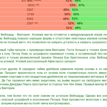
937 млн.
51%
49%
+26 млн.
3033
53%
47%
+376
2587
49%
51%
2749
50%
50%
51%
3093
49%
2367
52%
48%
+207
51%
49%
Вейгаард - Виктория. Хозяева матча готовятся к международным играм пе
ому Вейгаард показал хорошую форму и отсутствие некоторых игроков основ
ли не полный матч, что позволило не набрать усталость и набрать сыгранност
ервый тайм прошли с преимуществом Виктории. Гости больше и точнее били 
и к голу. Петер Локи со штрафного перекинул стенку, а оставленный без 
угол и только великолепный прыжок Ленера Бах Кристенсена спас Вейгаа
на угловой. Угловой расстроенный Афик просо запорол.
стал другим. В середине тайма дублёров заменили игроки основы и со с
там. Процент вероятности гола от хозяев поля стремительно пополз ввер
езкими спуртами и нестандартным дриблингом за терроризировал ветерана В
е. Ди Гао прокинул мяч мимо защитника, на рывке вышел на свободное ме
итника Джорджа Пирса прострелил в сторону Чон Хён Кима. Правый вингер В
у Виктории.
тели, тем более что по силе совсем не уступали Вейгаарду. Однако все ус
а опасный штрафной в исполнении Петера Локи просвистел вплотную с ве
 лучшим игроком матча полёт мяча контролировал...