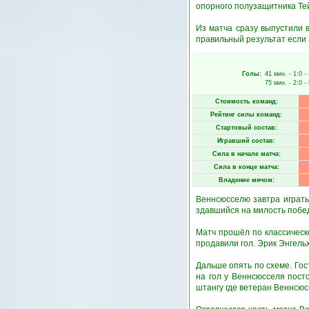
опорного полузащитника Те
Из матча сразу выпустили в
правильный результат если 
Голы:
41 мин.
- 1:0 -
75 мин.
- 2:0 -
Стоимость команд:
Рейтинг силы команд:
Стартовый состав:
Игравший состав:
Сила в начале матча:
Сила в конце матча:
Владение мячом:
Веннсюсселю завтра играть 
здавшийся на милость побед
Матч прошёл по классическо
продавили гол. Эрик Энгель
Дальше опять по схеме. Гост
на гол у Веннсюсселя пост
штангу где ветеран Веннсюс