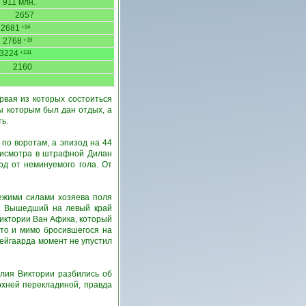
911 млн.
2657
2681
+94
2768
+19
3224
+131
2160
рвая из которых состоиться
ы которым был дан отдых, а
ь.
по воротам, а эпизод на 44
присмотра в штрафной Дилан
рд от неминуемого гола. От
вежими силами хозяева поля
х. Вышедший на левый край
иктории Ван Афика, который
сто и мимо бросившегося на
ейгаарда момент не упустил
илия Виктории разбились об
рхней перекладиной, правда