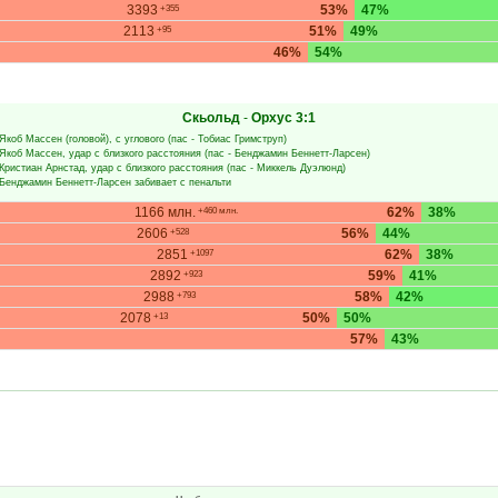
3393
53%
47%
+355
2113
51%
49%
+95
46%
54%
Скьольд
-
Орхус
3:1
Якоб Массен
(головой), с углового (пас -
Тобиас Гримструп
)
Якоб Массен
, удар с близкого расстояния (пас -
Бенджамин Беннетт-Ларсен
)
Кристиан Арнстад
, удар с близкого расстояния (пас -
Миккель Дуэлюнд
)
Бенджамин Беннетт-Ларсен
забивает с пенальти
1166 млн.
62%
38%
+460 млн.
2606
56%
44%
+528
2851
62%
38%
+1097
2892
59%
41%
+923
2988
58%
42%
+793
2078
50%
50%
+13
57%
43%