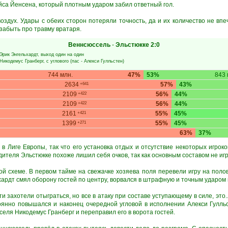
йса Йенсена, который плотным ударом забил ответный гол.
оздух. Удары с обеих сторон потеряли точность, да и их количество не вп
забыть про травму вратаря.
Веннсюссель
-
Эльстюкке
2:0
Эрик Энгельхардт
, выход один на один
Никодемус Гранберг
, с углового (пас -
Алекси Гулльстен
)
744 млн.
47%
53%
843 
2634
57%
43%
+641
2109
56%
44%
+422
2109
56%
44%
+422
2161
55%
45%
+421
1399
55%
45%
+271
63%
37%
в Лиге Европы, так что его установка отдых и отсутствие некоторых игрок
ителя Эльстюкке похоже лишил себя очков, так как основным составом не игр
й схеме. В первом тайме на свежачке хозяева поля перевели игру на полов
хардт смял оборону гостей по центру, ворвался в штрафную и точным ударом в
и захотели отыграться, но все в атаку при составе уступающему в силе, это..
оянно повышался и наконец очередной угловой в исполнении Алекси Гулл
селя Никодемус Гранберг и переправил его в ворота гостей.