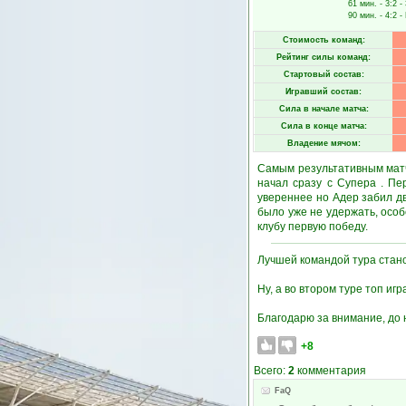
61 мин.
- 3:2 -
90 мин.
- 4:2 -
Стоимость команд:
Рейтинг силы команд:
Стартовый состав:
Игравший состав:
Сила в начале матча:
Сила в конце матча:
Владение мячом:
Самым результативным матч
начал сразу с Супера . Пе
увереннее но Адер забил дв
было уже не удержать, осо
клубу первую победу.
Лучшей командой тура стано
Ну, а во втором туре топ иг
Благодарю за внимание, до 
+8
Всего:
2
комментария
FaQ