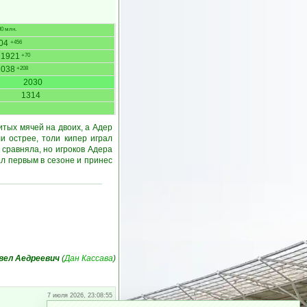
0 млн.
04
+456
1921
+70
2038
+208
2030
1314
тых мячей на двоих, а Адер
и острее, толи кипер играл
 сравняла, но игроков Адера
л первым в сезоне и принес
вел Аедреевич
(
Дан Кассава
)
7 июля 2026, 23:08:55