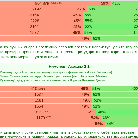
964 млн.
59%
41%
+296 млн.
2192
47%
53%
2
2154
45%
55%
26
2228
45%
55%
27
55%
26
2161
45%
1577
45%
55%
19
49%
51%
а из лучших оборон последних сезонов поставит неприступную стену у св
е призеры прошлого чемпионата. Всего три удара в створ ворот в испол
лне закономерная нулевая ничья.
Нижелек
-
Акокана
2:1
Мохамед Садоу Али
(головой), замкнул прострел с фланга (пас -
Ильнур Чернышов
)
Лионис Эспино
(головой), удар с близкого расстояния (пас -
Абдулазиз Огбонна
)
Мухаммад Якубу
, удар с близкого расстояния (пас -
Идрисса Намалеко Диади
)
410 млн.
49%
51%
432
1537
49%
51%
1581
49%
51%
1554
49%
51%
1815
52%
48%
+114
1179
54%
46%
+176
56%
44%
й дивизион после стыковых матчей и сходу заявил о себе взяв первые т
игра проходила в равной борьбе, а соперники обменялись взаимными укола