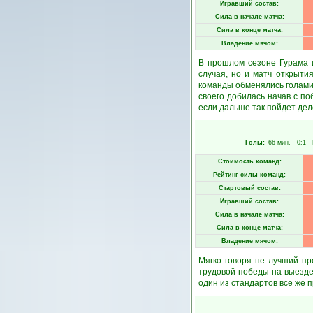
Игравший состав:
Сила в начале матча:
Сила в конце матча:
Владение мячом:
В прошлом сезоне Гурама 
случая, но и матч открыти
команды обменялись голами,
своего добилась начав с по
если дальше так пойдет дело
Голы:
66 мин.
- 0:1 -
Стоимость команд:
Рейтинг силы команд:
Стартовый состав:
Игравший состав:
Сила в начале матча:
Сила в конце матча:
Владение мячом:
Мягко говоря не лучший п
трудовой победы на выезде
один из стандартов все же п