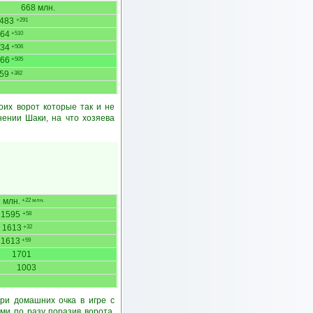
668 млн.
483
+291
64
+510
34
+506
66
+505
59
+382
оих ворот которые так и не
нении Шаки, на что хозяева
 млн.
+22 млн.
1595
+58
1613
+32
1613
+59
1701
1003
ри домашних очка в игре с
ми по разу поразив ворота.