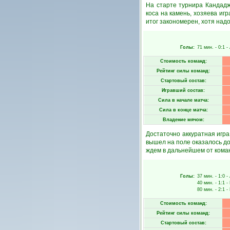
На старте турнира Кандадж
коса на камень, хозяева иг
итог закономерен, хотя над
Голы:
71 мин.
- 0:1 -
Стоимость команд:
Рейтинг силы команд:
Стартовый состав:
Игравший состав:
Сила в начале матча:
Сила в конце матча:
Владение мячом:
Достаточно аккуратная игра
вышел на поле оказалось до
ждем в дальнейшем от кома
Голы:
37 мин.
- 1:0 -
40 мин.
- 1:1 -
80 мин.
- 2:1 -
Стоимость команд:
Рейтинг силы команд:
Стартовый состав: