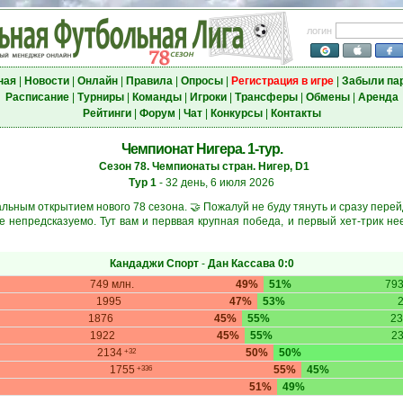
логин
ная
|
Новости
|
Онлайн
|
Правила
|
Опросы
|
Регистрация в игре
|
Забыли па
Расписание
|
Турниры
|
Команды
|
Игроки
|
Трансферы
|
Обмены
|
Аренда
Рейтинги
|
Форум
|
Чат
|
Конкурсы
|
Контакты
Чемпионат Нигера. 1-тур.
Сезон 78. Чемпионаты стран. Нигер, D1
Тур 1
- 32 день, 6 июля 2026
ьным открытием нового 78 сезона. 🤝 Пожалуй не буду тянуть и сразу пере
е непредсказуемо. Тут вам и перввая крупная победа, и первый хет-трик нее
Кандаджи Спорт
-
Дан Кассава
0:0
749 млн.
49%
51%
793
1995
47%
53%
1876
45%
55%
23
1922
45%
55%
2
2134
50%
50%
+32
1755
55%
45%
+336
51%
49%