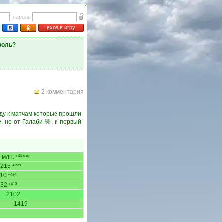
пароль
вход в игру
роль?
2 комментария
йду к матчам которые прошли
, не от Галаби 🤣, и первый
 млн.
+44 млн.
2215
+220
10
+434
332
+410
2102
1419