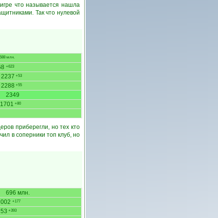
 игре что называется нашла
ащитниками. Так что нулевой
88 млн.
68
+623
2237
+53
2288
+55
2349
1701
+80
еров приберегли, но тех кто
ил в соперники топ клуб, но
696 млн.
2002
+177
253
+393