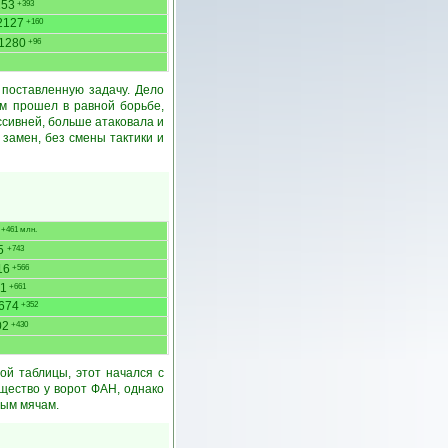
253
+393
2127
+160
1280
+96
поставленную задачу. Дело
йм прошел в равной борьбе,
ссивней, больше атаковала и
 замен, без смены тактики и
+461 млн.
5
+743
16
+566
1
+661
674
+352
02
+430
й таблицы, этот начался с
щество у ворот ФАН, однако
тым мячам.