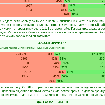
1860
45%
55%
2
52%
1967
48%
1184
48%
52%
50%
50%
и Мадава вели борьбу за выход в первый дивизион и с честью выполнили 
я уже в первом дивизионе команды сыграли друг против друга. Первый та
 и ушли на перерыв при счете 1:1. Во втором тайме Гурама играла куда агре
беды. Мадава хоть и была сильнее по составу, но играла прямолинейно, без
 то уехать далеко вряд ли получится.
АС-ФАН
-
ЮСЖН
0:1
Бубакар Хейникой
, с углового (пас -
Жюль-Пьер Омароу Мусса
)
773 млн.
38%
62%
1234 млн.
1862
42%
58%
260
1950
44%
56%
25
1950
43%
57%
261
54%
2
2322
46%
1372
43%
57%
18
40%
60%
рошлый сезон у ЮСЖН который как на качелях летал по середине турнирно
. Довольно ощутимое преимущество в силе долгое время не давала преиму
рошел. Мусса подал с углового, а Хейникой открыл счёт в матче и своим заби
Дан Баскор
-
Шака
0:0