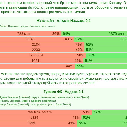
и в прошлом сезоне занявший четвёртое место принимал дома Кассаву. В
рали в атакующий футбол с тремя нападающими, гости от обороны с пятью з
о признать что хозяева шансы размочить счет имели.
Жувенайл
-
Алкали Нассара
0:1
Айнар Стукалов
, удар с близкого расстояния
788 млн.
36%
64%
1376 млн.
+5
2045
43%
57%
26
2184
49%
51%
2233
49%
51%
2365
50%
50%
+16
1621
49%
51%
44%
56%
 Алкали вполне предсказуема, впереди матчи кубка Африки так что гости лид
статочно для победы пусть и достаточно скромной. Жувенайл на старте получ
нды зажигательной атакующей игры как в прошлом сезоне.
Гурама ФК
-
Мадава
2:1
Адаме Магатле
(головой), удар с близкого расстояния (пас -
Адам Эвека
)
Ромель Моралес
, удар с близкого расстояния
Ивар Дженнер
(головой), со штрафного (пас -
Адам Эвека
)
799 млн.
53%
47%
+103 млн.
1825
48%
52%
1860
45%
55%
2