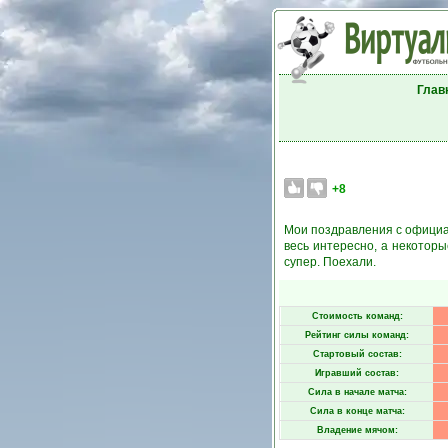
Глав
+8
Мои поздравления с официал
весь интересно, а некоторы
супер. Поехали.
Стоимость команд:
Рейтинг силы команд:
Стартовый состав:
Игравший состав:
Сила в начале матча:
Сила в конце матча:
Владение мячом: