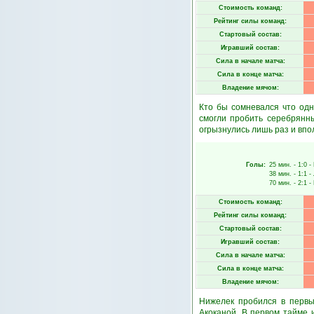
Стоимость команд:
Рейтинг силы команд:
Стартовый состав:
Игравший состав:
Сила в начале матча:
Сила в конце матча:
Владение мячом:
Кто бы сомневался что одн
смогли пробить серебрянны
огрызнулись лишь раз и впо
Голы:
25 мин.
- 1:0 -
38 мин.
- 1:1 -
70 мин.
- 2:1 -
Стоимость команд:
Рейтинг силы команд:
Стартовый состав:
Игравший состав:
Сила в начале матча:
Сила в конце матча:
Владение мячом:
Нижелек пробился в первы
Акоканой. В первом тайме 