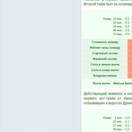
Второй тайм был за хозяева
Голы:
10 мин.
- 0:1 -
20 мин.
- 0:2 -
34 мин.
- 0:3 -
46 мин.
- 0:4 -
79 мин.
- 0:5 -
Стоимость команд:
Рейтинг силы команд:
Стартовый состав:
Игравший состав:
Сила в начале матча:
Сила в конце матча:
Владение мячом:
После матча:
Максим Ерём
Действующий чемпион и нач
первого хет-трика от Нее
побывавших в воротах Дуанес
Голы:
4 мин.
- 1:0 -
21 мин.
- 1:1 -
27 мин.
- 2:1 -
58 мин.
- 2:2 -