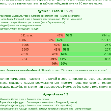
ми которые взвинтили темп и забили победный мяч на 70 минуте матча.
Дуанес
* -
Галаби
0:5
Кристофер Васасала
, удар с близкого расстояния (пас -
Мауро Гуевгеозян
)
Налдо Кваси
(головой), удар с близкого расстояния (пас -
Мауро Гуевгеозян
)
Неемиас
, удар с близкого расстояния (пас -
Эдуардо Агирре
)
Мауро Гуевгеозян
, выход один на один
Эдуардо Агирре
, выход один на один
611 млн.
43%
57%
794 мл
1686
38%
62%
2791
+1
1905
42%
58%
267
1905
42%
58%
267
60%
2990
2019
40%
1224
39%
61%
1885
40%
60%
енко
aka
maksimeremenko
(
Дуанес
): "Спасибо за игру! Удачи вам в оставшихся матчах сезона!"
ал по чемпионски положив пять мячей в ворота первого автосостава сезон
миаса ставшего самым результативным игроком прошлого сезона, одна
 даже на дубль ни кто не наиграл, впрочем Неемиас без своего гола с поля н
Адер
-
Амана
4:2
Махарбан Дулам
, удар с близкого расстояния
Тораа Маретефо
, удар с близкого расстояния (пас -
Тимурлан Куленюк
)
Махарбан Дулам
, удар с близкого расстояния (пас -
Кассоум Мато
)
Мохаммадхосейн Ахмади
(головой), замкнул прострел с фланга (пас -
Азияр Мумади
)