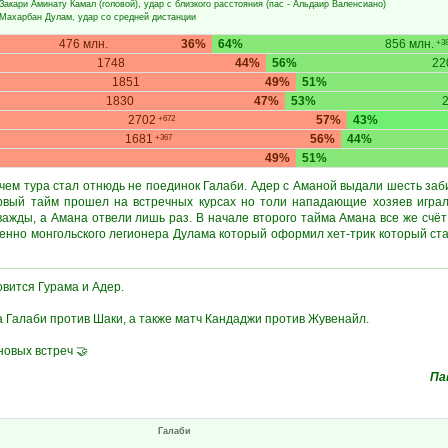
Закари Аминату Камал
(головой), удар с близкого расстояния (пас -
Альдаир Валенсиано
)
Махарбан Дулам
, удар со средней дистанции
476 млн.
36%
64%
856 млн.
+38
1748
44%
56%
22
1851
49%
51%
1830
47%
53%
2702
57%
43%
+672
1681
56%
44%
+367
49%
51%
ем тура стал отнюдь не поединок Галаби. Адер с Аманой выдали шесть заби
рвый тайм прошел на встречных курсах но толи нападающие хозяев играл
ажды, а Амана отвели лишь раз. В начале второго тайма Амана все же счёт
бенно монгольского легионера Дулама который оформил хет-трик который ста
вится Гурама и Адер.
ра Галаби против Шаки, а также матч Кандаджи против Жувенайл.
новых встреч 🤝
Па
Галаби