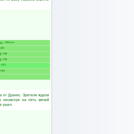
н.
+183 млн.
105
3
+768
3
+768
+971
+661
а от Дуанес. Зрители ждали
ко несмотря на пять мячей
е ушел.