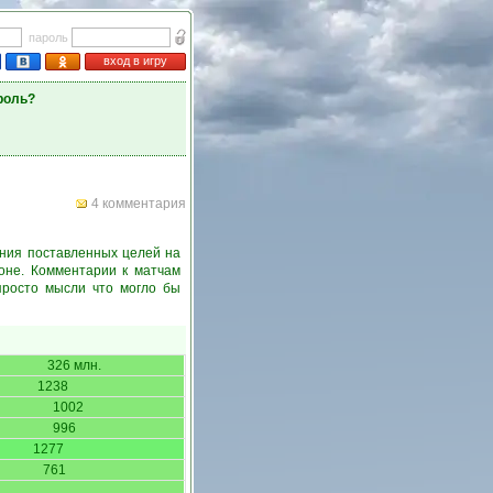
пароль
вход в игру
роль?
4 комментария
ения поставленных целей на
оне. Комментарии к матчам
просто мысли что могло бы
326 млн.
1238
1002
996
1277
761