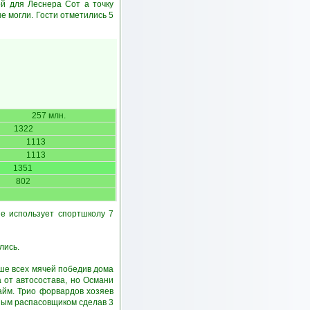
ой для Леснера Сот а точку
е могли. Гости отметились 5
257 млн.
1322
1113
1113
1351
802
е использует спортшколу 7
лись.
ше всех мячей победив дома
а от автосостава, но Османи
айм. Трио форвардов хозяев
ным распасовщиком сделав 3