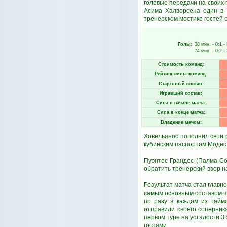
голевые передачи на своих 
Асима Халворсена один в 
тренерском мостике гостей с
Голы:
38 мин.
- 0:1 -
74 мин.
- 0:2 -
Стоимость команд:
Рейтинг силы команд:
Стартовый состав:
Игравший состав:
Сила в начале матча:
Сила в конце матча:
Владение мячом:
Ховельянос пополнил свои 
кубинским паспортом Модес
Пуэнтес Грандес (Палма-Со
обратить тренерский взор н
Результат матча стал главн
самым основным составом чт
по разу в каждом из тайм
отправили своего соперник
первом туре на усталости 3
гостями