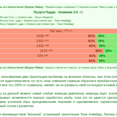
ль
aka
francus-borel
(
Пуэрто Падре
): "Приветствую соперника! С Началом сезона! Удачи в игре и 
Пуэрто Падре
-
Олимпия
3:0
Леснер Сото
, с углового (пас -
Хесус Боррелл
)
Леснер Сото
, удар с близкого расстояния (пас -
Тони Алмейда
)
Хесус Боррелл
, удар с близкого расстояния (пас -
Тони Алмейда
)
592 млн.
+475 млн.
1539
61%
39%
+540
1352
61%
39%
+472
1352
61%
39%
+491
1674
65%
35%
+778
976
61%
39%
+361
61%
39%
ль
aka
francus-borel
(
Пуэрто Падре
): "минусы совсем не к месту, но такова цена! Удачи в дальней
 трансферами двух бразильцев проблемы на фланках обороны, при этом гуля
этих кудесников мяча тут есть пока сомнения главным образом в приобретен
4 млн что 230% от номинала, сможет ли он раскрыть свой потенциал в новой 
) на данный момент самая слабая команда дивизиона, команда ищет усил
рывает возможности хорошо заработать клубу, пока это не удается сделат
дику усиления игры арендованными игроками и одновременно заработком
мый толчок к развитию.
 преимуществом "монахов", атакующий треугольник Тони Алмейда, Леснер 