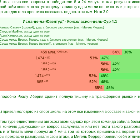
 гола сняв все вопросы о победителе 8 и 24 минута стала результативн
рой тайм пошел по затухающему варианту одни могли но не хотели, вторые н
р что для гола престижа оказалось недостаточным. Итог 3:0.
Исла-де-ла-Ювентуд
* -
Консоласион-дель-Сур
4:1
Камело Сатангу
(головой), удар с близкого расстояния (пас -
Мигель Феррер
)
Стоукли МакБин
, выход один на один
Асим Халворсен
, выход один на один
Сесар Ариас Бренес Торрес
, удар с близкого расстояния (пас -
Мигель Феррер
)
Сесар Ариас Бренес Торрес
(головой), с углового (пас -
Мигель Феррер
)
459 млн.
64%
36%
+202 млн.
1474
53%
47%
+152
1552
58%
42%
+439
1552
58%
42%
+439
1474
52%
48%
+123
885
52%
48%
+83
55%
45%
) подобно Реалу Иберия хранит полную тишину на трансферном рынке и н
) привел молодого из спортшколы на этом все изменения в составе и закончи
этом туре единственным автосоставом, однако при этом команда забила боль
ут конечно дискуссионный вопрос заслуживали или нет гости такого разгром
ь и отбивать мячи пропустив 4 мяча три из которых пришлись на первый т
гры прекрасно разыгрывали свои атаки, а Мигель Феррер проявил себя отлич