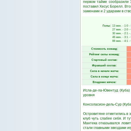
первом тайме сообразили 3
поставил Хесус Борелл. Вто
заменами и 2 ударами в ство
Голы:
13 мин.
- 1:0 -
27 мин.
- 2:0 -
30 мин.
- 2:1 -
46 мин.
- 3:1 -
88 мин.
- 4:1 -
Стоимость команд:
Рейтинг силы команд:
Стартовый состав:
Игравший состав:
Сила в начале матча:
Сила в конце матча:
Владение мячом:
Исла-де-ла-Ювентуд (Куба
уровня
Консоласион-дель-Сур (Куба
Островитяне отметились в 
клуб чуть слабее себя. И т
Мантека отказывался ловит
стали главными звездами и