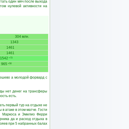
итать один мяч после выхода
том нулевой активности на
304 млн.
1343
1461
1461
1542
+73
965
+50
дешево а молодой форвард с
нды нет денег на трансферы
ость есть.
ать первый тур на отдыхе не
в атаке в этом матче. Гости
ни Маркоса и Эмилио Ферри
рника да и расход отдыха в
озяев при 5 набранных балах