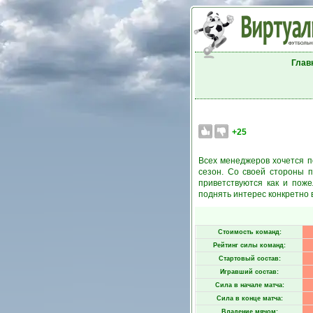
Глав
+25
Всех менеджеров хочется п
сезон. Со своей стороны 
приветствуются как и пож
поднять интерес конкретно 
Стоимость команд:
Рейтинг силы команд:
Стартовый состав:
Игравший состав:
Сила в начале матча:
Сила в конце матча:
Владение мячом: