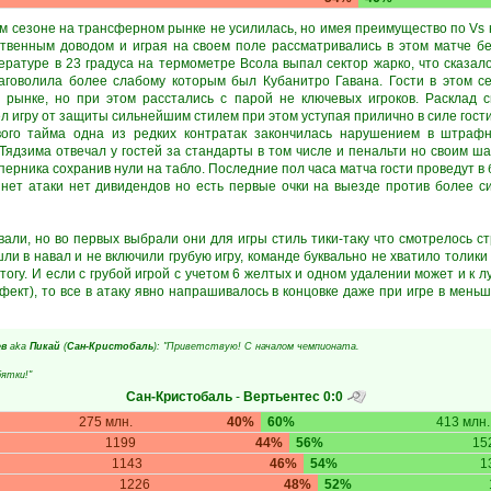
м сезоне на трансферном рынке не усилилась, но имея преимущество по Vs 
ственным доводом и играя на своем поле рассматривались в этом матче б
ратуре в 23 градуса на термометре Всола выпал сектор жарко, что сказал
лаговолила более слабому которым был Кубанитро Гавана. Гости в этом с
 рынке, но при этом расстались с парой не ключевых игроков. Расклад с
 игру от защиты сильнейшим стилем при этом уступая прилично в силе гост
ого тайма одна из редких контратак закончилась нарушением в штрафн
Тядзима отвечал у гостей за стандарты в том числе и пенальти но своим ша
перника сохранив нули на табло. Последние пол часа матча гости проведут в
, нет атаки нет дивидендов но есть первые очки на выезде против более с
али, но во первых выбрали они для игры стиль тики-таку что смотрелось ст
ли в навал и не включили грубую игру, команде буквально не хватило толики
огу. И если с грубой игрой с учетом 6 желтых и одном удалении может и к л
фект), то все в атаку явно напрашивалось в концовке даже при игре в меньши
ев
aka
Пикай
(
Сан-Кристобаль
): "Приветствую! С началом чемпионата.
ятки!"
Сан-Кристобаль
-
Вертьентес
0:0
275 млн.
40%
60%
413 млн.
1199
44%
56%
15
1143
46%
54%
1
1226
48%
52%