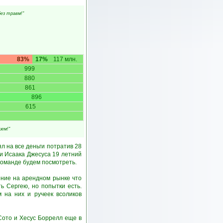
без травм!"
83%
17%
117 млн.
999
880
861
896
615
шем!"
л на все деньги потратив 28
ии Исаака Джесуса 19 летний
команде будем посмотреть.
ение на арендном рынке что
ь Сергею, но попытки есть.
 на них и ручеек всоликов
Сото и Хесус Боррелл еще в