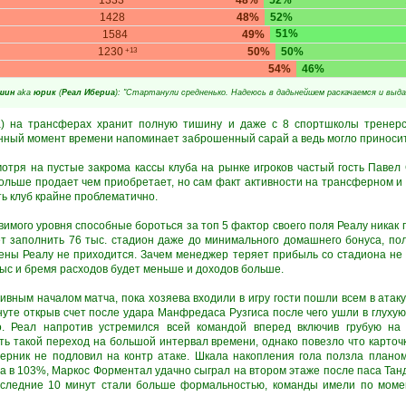
1333
48%
52%
1428
48%
52%
51%
1584
49%
1230
50%
50%
+13
54%
46%
шин
aka
юрик
(
Реал Ибериа
): "Стартанули средненько. Надеюсь в дадьнейшем раскачаемся и выда
а) на трансферах хранит полную тишину и даже с 8 спортшколы тренер
анный момент времени напоминает заброшенный сарай а ведь могло приносит
смотря на пустые закрома кассы клуба на рынке игроков частый гость Павел
 больше продает чем приобретает, но сам факт активности на трансферном и
ть клуб крайне проблематично.
мого уровня способные бороться за топ 5 фактор своего поля Реалу никак п
т заполнить 76 тыс. стадион даже до минимального домашнего бонуса, пол
ены Реалу не приходится. Зачем менеджер теряет прибыль со стадиона не
тыс и бремя расходов будет меньше и доходов больше.
сивным началом матча, пока хозяева входили в игру гости пошли всем в атак
инуте открыв счет после удара Манфредаса Рузгиса после чего ушли в глуху
. Реал напротив устремился всей командой вперед включив грубую на
ть такой переход на большой интервал времени, однако повезло что карточ
ерник не подловил на контр атаке. Шкала накопления гола ползла плано
ха в 103%, Маркос Форментал удачно сыграл на втором этаже после паса Тан
последние 10 минут стали больше формальностью, команды имели по моме