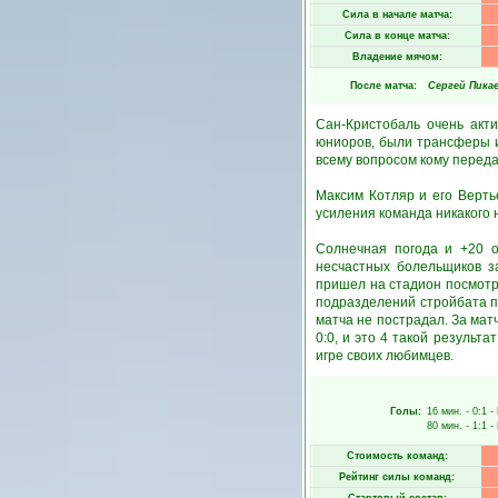
Сила в начале матча:
Сила в конце матча:
Владение мячом:
После матча:
Сергей Пика
Сан-Кристобаль очень акт
юниоров, были трансферы и 
всему вопросом кому переда
Максим Котляр и его Верть
усиления команда никакого 
Солнечная погода и +20 о
несчастных болельщиков з
пришел на стадион посмотр
подразделений стройбата по
матча не пострадал. За мат
0:0, и это 4 такой результ
игре своих любимцев.
Голы:
16 мин.
- 0:1 -
80 мин.
- 1:1 -
Стоимость команд:
Рейтинг силы команд: