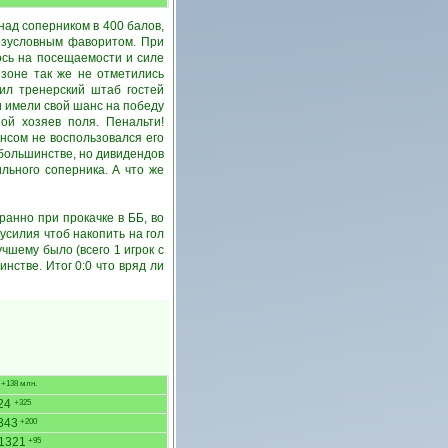
над соперником в 400 балов,
езусловным фаворитом. При
ось на посещаемости и силе
езоне так же не отметились
ил тренерский штаб гостей
и имели свой шанс на победу
ой хозяев поля. Пенальти!
нсом не воспользовался его
 большинстве, но дивидендов
ильного соперника. А что же
ранно при прокачке в ББ, во
 усилия чтоб накопить на гол
учшему было (всего 1 игрок с
нстве. Итог 0:0 что вряд ли
+138 млн.
24
+325
343
+200
1321
+95