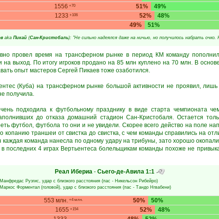
1556
51%
49%
+70
1233
52%
48%
+106
49%
51%
ев
aka
Пикай
(
Сан-Кристобаль
): "Не сильно надеялся даже на ничью, но получилось набрать очко. 
ивно провел время на трансферном рынке в период КМ команду пополнил
на выход. По итогу игроков продано на 85 млн куплено на 70 млн. В основе
вать опыт мастеров Сергей Пикаев тоже озаботился.
ентес (Куба) на трансферном рынке большой активности не проявил, лишь
не получила.
чень подходила к футбольному празднику в виде старта чемпионата че
аполнивших до отказа домашний стадион Сан-Кристобаля. Остается тольк
еть футбол, футбола то они и не увидели. Скорее всего действо на поле на
 копанию траншеи от свистка до свистка, с чем команды справились на отли
ч каждая команда нанесла по одному удару на трибуны, зато хорошо окопалис
ат в последних 4 играх Вертьентеса болельщикам команды похоже не привык
Реал Ибериа
-
Сьего-де-Авила
1:1
Манфредас Рузгис
, удар с близкого расстояния (пас -
Никельсон Рибейро
)
Маркос Форментал
(головой), удар с близкого расстояния (пас -
Тандо Нгвабени
)
553 млн.
50%
50%
+4 млн.
1655
52%
48%
+154