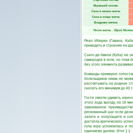
Стартовый состав:
Игравший состав:
Сила в начале матча:
Сила в конце матча:
Владение мячом:
После матча:
Юрий Митю
Реал Ибериа (Гавана, Куб
приводить и строение на д
Сьего-де-Авила (Куба) не 
самородок в золе, но пока
без этого элемента развива
Команды примерно сопостави
болельщиков никак не може
рассчитывать на родные ст
сносить его минимум до 40 
Гости смогли удивить агрес
этого хода выгоду, на 16 м
завоеванное преимущество
рискованный шаг если дела
зазите и полузащите и соп
достигла критического успе
гола игра успокоилась и 
одинаково далеко. Итог 1:1