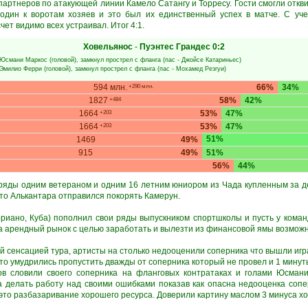
партнеров по атакующей линии Камело Сатангу и Торресу. Гости смогли откв
один к воротам хозяев и это был их единственный успех в матче. С уче
чет видимо всех устраивал. Итог 4:1.
Ховельянос
-
Пуэнтес Грандес
0:2
Юсмани Маркос
(головой), замкнул прострел с фланга (пас -
Джойсе Катариньес
)
Эмилио Ферри
(головой), замкнул прострел с фланга (пас -
Мохамед Резгуи
)
594 млн.
66%
34%
+290 млн.
1827
58%
42%
+484
1664
53%
47%
+203
1664
53%
47%
+203
51%
1469
49%
915
49%
51%
56%
44%
ряды одним ветераном и одним 16 летним юниором из Чада купленным за 
то Алькантара отправился покорять Камерун.
риано, Куба) пополнил свои ряды выпускником спортшколы и пусть у кома
а арендный рынок с целью заработать и вылезти из финансовой ямы возможн
ой сенсацией тура, артисты на столько недооценили соперника что вышли игр
о умудрились пропустить дважды от соперника который не провел и 1 минуты 
ов словили своего соперника на фланговых контратаках и голами Юсма
а делать работу над своими ошибками показав как опасна недооценка сопе
 это разбазаривание хорошего ресурса. Доверили картину маслом 3 минуса х