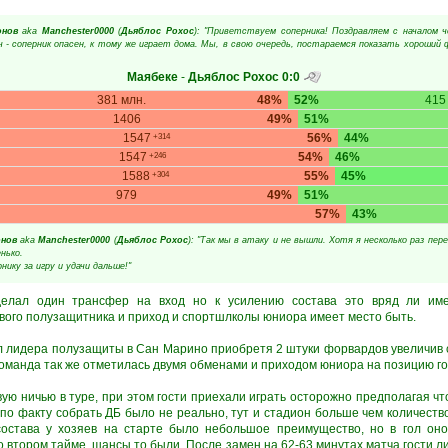
онов
aka
Manchester0000
(
Дьяблос Рохос
): "Приветствуем соперника! Поздравляем с началом 
 - соперник опасен, к тому же играет дома. Мы, в свою очередь, постараемся показать хороший
Маябеке
-
Дьяблос Рохос
0:0
381 млн.
48%
52%
415
1406
49%
51%
1547
56%
44%
+314
1547
54%
46%
+246
1588
55%
45%
+304
979
49%
51%
57%
43%
нов
aka
Manchester0000
(
Дьяблос Рохос
): "Так мы в атаку и не вышли. Хотя я несколько раз пер
нько.
нику за игру и удачи дальше!"
сделал один трансфер на вход но к усилению состава это вряд ли име
вого полузащитника и приход и спортшлколы юниора имеет место быть.
ал лидера полузащиты в Сан Марино приобретя 2 штуки форвардов увеличив с
команда так же отметилась двумя обменами и приходом юниора на позицию г
ую ничью в туре, при этом гости приехали играть осторожно предполагая ч
по факту собрать ДБ было не реально, тут и стадион больше чем количеств
состава у хозяев на старте было небольшое преимущество, но в гол оно
о втором тайме, шансы то были. После замен на 62-63 минутах матча гости л