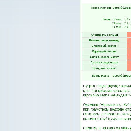
Перед матчем:
Сергей Боре
Голы:
8 мин.
- 1:0 -
24 мин.
- 2:0 -
41 мин.
- 3:0 -
Стоимость команд:
Рейтинг силы команд:
Стартовый состав:
Игравший состав:
Сила в начале матча:
Сила в конце матча:
Владение мячом:
После матча:
Сергей Боре
Пуэрто Падре (Куба) закрыл
млн, что касаемо качества 
игрок обошелся команде в 2
Олимпия (Манзанильо, Куба
при грамотном подходе отк
Осталось наработать мето
потечет в клуб и даст ощути
Сама игра прошла ха явным