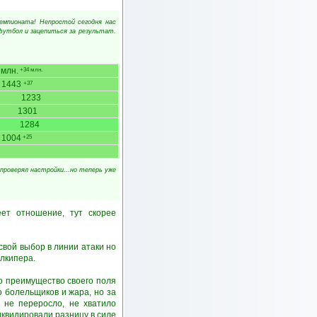
чемпионата! Непростой сегодня нас
 футбол и зацепиться за результат.
 млн.
+34 млн.
1443
+37
1233
1301
1284
1004
+25
епроверял настройки...но теперь уже
ет отношение, тут скорее
вой выбор в линии атаки но
олкипера.
то преимущество своего поля
о болельщиков и жара, но за
 не переросло, не хватило
иквидировали разницу в силе