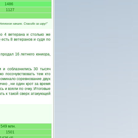
1486
1127
Неплохое начало. Спасибо за игру!"
о 4 ветерана и столько же
 есть 8 ветеранов и судя по
 продал 16 летнего юниора,
м и соблазнились 30 тысяч
о посочувствовать тем кто
поминало соревнование двух
чно , ни один крот за время
ь и взяли по очку. Итоговые
ать к такой сверх атакующей
549 млн.
1501
+93