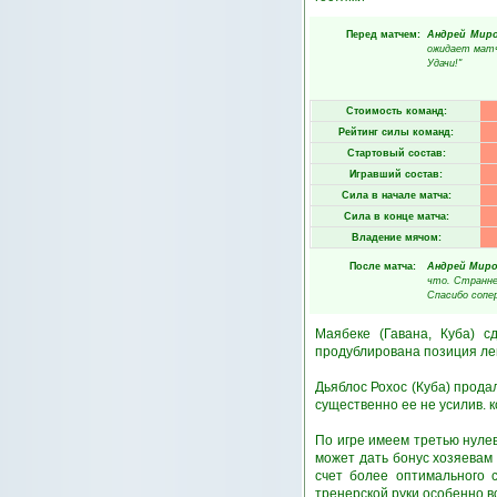
Перед матчем:
Андрей Мир
ожидает матч
Удачи!"
Стоимость команд:
Рейтинг силы команд:
Стартовый состав:
Игравший состав:
Сила в начале матча:
Сила в конце матча:
Владение мячом:
После матча:
Андрей Миро
что. Странне
Спасибо сопер
Маябеке (Гавана, Куба) 
продублирована позиция ле
Дьяблос Рохос (Куба) прод
существенно ее не усилив. 
По игре имеем третью нулев
может дать бонус хозяевам 
счет более оптимального 
тренерской руки особенно в