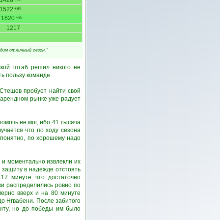
1426
1522
+94
1620
+36
1217
дим отличный сезон."
ской штаб решил никого не
ь пользу команде.
 Стешев пробует найти свой
 арендном рынке уже радует
омочь не мог, ибо 41 тысяча
учается что по ходу сезона
 понятно, по хорошему надо
у и моментально извлекли их
ю защиту в надежде отстоять
 17 минуте что достаточно
ки распределились ровно по
мерно вверх и на 80 минуте
до Нгвабени. После забитого
нту, но до победы им было