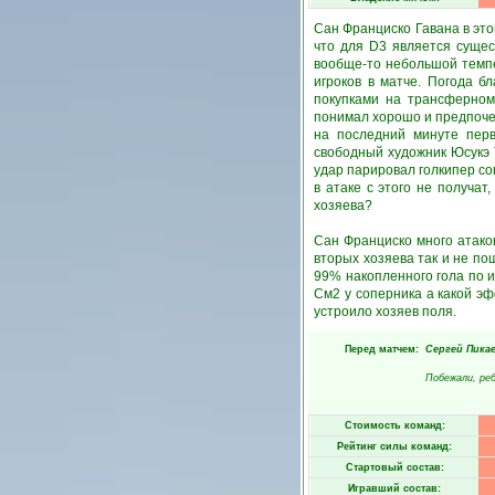
Сан Франциско Гавана в это
что для D3 является суще
вообще-то небольшой темпе
игроков в матче. Погода б
покупками на трансферном
понимал хорошо и предпочел
на последний минуте перв
свободный художник Юсукэ 
удар парировал голкипер со
в атаке с этого не получат
хозяева?
Сан Франциско много атаков
вторых хозяева так и не пош
99% накопленного гола по ит
См2 у соперника а какой эф
устроило хозяев поля.
Перед матчем:
Сергей Пика
Побежали, реб
Стоимость команд:
Рейтинг силы команд:
Стартовый состав:
Игравший состав: