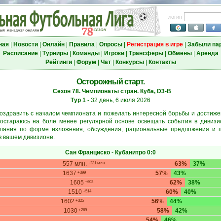
логин
ная
|
Новости
|
Онлайн
|
Правила
|
Опросы
|
Регистрация в игре
|
Забыли па
Расписание
|
Турниры
|
Команды
|
Игроки
|
Трансферы
|
Обмены
|
Аренда
Рейтинги
|
Форум
|
Чат
|
Конкурсы
|
Контакты
Осторожный старт.
Сезон 78. Чемпионаты стран. Куба, D3-B
Тур 1
- 32 день, 6 июля 2026
оздравить с началом чемпионата и пожелать интересной борьбы и достиж
постараюсь на боле менее регулярной основе освещать события в дивизи
елания по форме изложения, обсуждения, рациональные предложения и 
в вашем дивизионе.
Сан Франциско
-
Кубанитро
0:0
557 млн.
63%
37%
+231 млн.
1637
57%
43%
+399
1605
62%
38%
+603
1510
60%
40%
+514
1602
56%
44%
+325
1030
58%
42%
+269
54%
46%