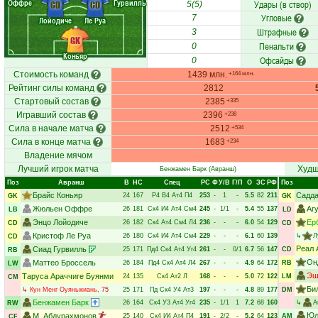
Оффре
Гурвилль
Удары (в створ)
CD
CD
5(5)
Угловые
7
Лойодиче
Ле Руа
Штрафные
3
GK
Пенальти
0
Коньяр
Офсайды
0
Стоимость команд
1439 млн.
+164 млн.
Рейтинг силы команд
2812
Стартовый состав
2385
+335
Игравший состав
2396
+238
Сила в начале матча
2512
+534
Сила в конце матча
1683
+234
Владение мячом
Лучший игрок матча
Худш
Бенжамен Барк
(Авранш)
Поз
Авранш
В
НC
Спец
РC
Ф
У/В
Г/П
О
ЗС
РФ
Поз
Брайс Коньяр
Садда
24
167
Р4
В4
Ат4
П4
253
-
1
-
5.5
82
211
GK
GK
Жюльен Оффре
Аг
26
181
Ск4
И4
Ат4
См4
245
-
1/1
-
5.4
55
137
LB
LD
Энцо Лойодиче
Ер
26
182
Ск4
Ат4
См4
Л4
236
-
-
-
6.0
54
129
CD
CD
Кристоф Ле Руа
26
180
Ск4
И4
Ат4
См4
229
-
-
-
6.1
60
139
↳
Л
CD
Реал 
Сиад Гурвилль
25
171
Пд4
Ск4
Ат4
Уг4
261
-
-
0/1
6.7
56
147
CD
RB
Он
Маттео Броссель
26
184
Пд4
Ск4
Ат4
Л4
267
-
-
-
4.9
64
172
RB
LW
Эш
Таруса Араччиге Буянми
24
135
Ск4
Ат2
Л
168
-
-
-
5.0
72
122
LM
CM
Би
↳
Кун Менг Оуяньжиань
, 75
25
171
Пд
Ск4
У4
Ат3
197
-
-
-
4.8
89
177
DM
Бенжамен Барк
26
164
Ск4
У3
Ат4
Уг4
235
-
1/1
1
7.2
68
160
↳
А
RW
Юл
М. Абдурахмонов
25
140
Ск4
И4
Ат4
П4
191
-
2/2
-
5.2
64
123
AM
CF