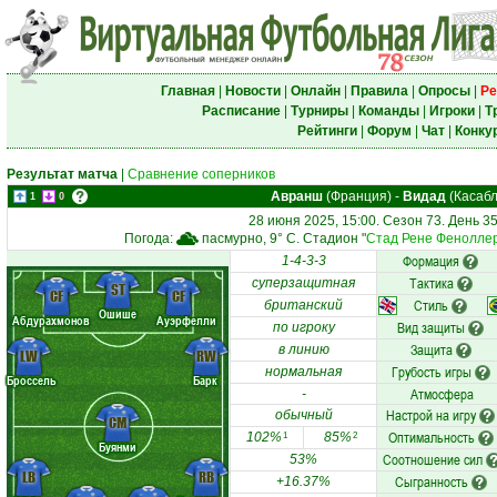
Главная
|
Новости
|
Онлайн
|
Правила
|
Опросы
|
Ре
Расписание
|
Турниры
|
Команды
|
Игроки
|
Т
Рейтинги
|
Форум
|
Чат
|
Конку
Результат матча
|
Сравнение соперников
Авранш
(Франция)
-
Видад
(Касабл
1
0
28 июня 2025, 15:00. Сезон 73. День 3
Погода:
пасмурно, 9° C. Стадион "
Стад Рене Фенолле
Формация
1-4-3-3
Тактика
суперзащитная
ST
CF
CF
Стиль
британский
Ошише
Абдурахмонов
Ауэрфелли
Вид защиты
по игроку
Защита
в линию
LW
RW
Грубость игры
нормальная
Броссель
Барк
Атмосфера
-
Настрой на игру
обычный
CM
Оптимальность
102%
85%
1
2
Буянми
Соотношение сил
53%
LB
RB
Сыгранность
+16.37%