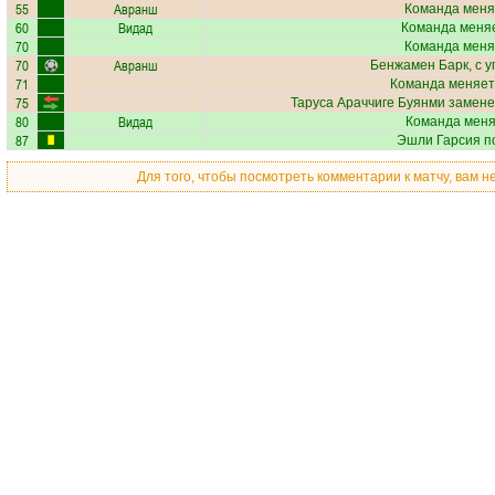
55
Авранш
Команда меня
60
Видад
Команда меняе
70
Команда меня
70
Авранш
Бенжамен Барк
, с 
71
Команда меняет
75
Таруса Араччиге Буянми
замене
80
Видад
Команда меняе
87
Эшли Гарсия
по
Для того, чтобы посмотреть комментарии к матчу, вам 