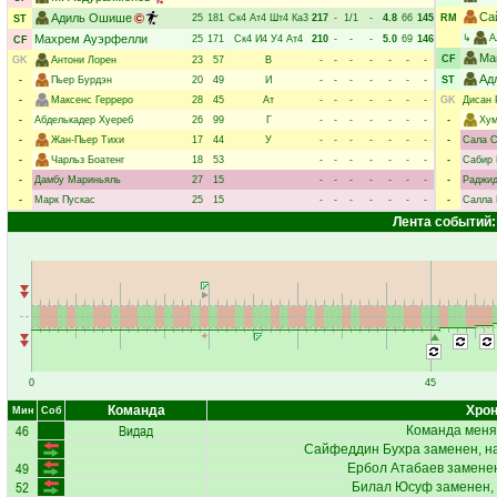
Са
Адиль Ошише
25
181
Ск4
Ат4
Шт4
Ка3
217
-
1/1
-
4.8
66
145
RM
ST
Махрем Ауэрфелли
↳
А
25
171
Ск4
И4
У4
Ат4
210
-
-
-
5.0
69
146
CF
Ма
CF
GK
Антони Лорен
23
57
В
-
-
-
-
-
-
-
Ад
-
Пьер Бурдэн
20
49
И
-
-
-
-
-
-
-
ST
-
Максенс Герреро
28
45
Ат
-
-
-
-
-
-
-
GK
Дисан 
-
Абделькадер Хуереб
26
99
Г
-
-
-
-
-
-
-
-
Ху
-
Жан-Пьер Тихи
17
44
У
-
-
-
-
-
-
-
-
Сала С
-
Чарльз Боатенг
18
53
-
-
-
-
-
-
-
-
Сабир 
-
Дамбу Мариньяль
27
15
-
-
-
-
-
-
-
-
Раджид
-
Марк Пускас
25
15
-
-
-
-
-
-
-
-
Салла 
Лента событий:
0
45
Команда
Хрон
Мин
Соб
46
Видад
Команда меня
Сайфеддин Бухра
заменен, н
49
Ербол Атабаев
заменен
52
Билал Юсуф
заменен,