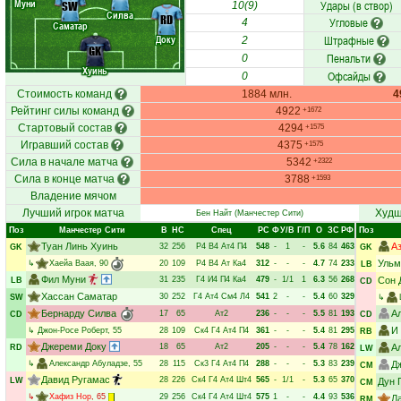
Муни
Удары (в створ)
SW
10(9)
Силва
RD
Угловые
4
Саматар
Доку
Штрафные
2
GK
Пенальти
0
Хуинь
Офсайды
0
Стоимость команд
1884 млн.
4
Рейтинг силы команд
4922
+1672
Стартовый состав
4294
+1575
Игравший состав
4375
+1575
Сила в начале матча
5342
+2322
Сила в конце матча
3788
+1593
Владение мячом
Лучший игрок матча
Худш
Бен Найт
(Манчестер Сити)
Поз
Манчестер Сити
В
НC
Спец
РC
Ф
У/В
Г/П
О
ЗС
РФ
Поз
Туан Линь Хуинь
А
32
256
Р4
В4
Ат4
П4
548
-
1
-
5.6
84
463
GK
GK
Ульм
↳
Хаейа Ваая
, 90
20
109
Р4
В4
Ат
Ка4
312
-
-
-
4.7
74
233
LB
Фил Муни
31
235
Г4
И4
П4
Ка4
479
-
1/1
1
6.3
56
268
Сон 
LB
CD
Хассан Саматар
30
252
Г4
Ат4
См4
Л4
541
2
-
-
5.4
60
329
SW
↳
Бернарду Силва
А
17
65
Ат2
236
-
-
-
5.5
81
193
CD
CD
И
↳
Джон-Росе Роберт
, 55
28
109
Ск4
Г4
Ат4
П4
361
-
-
-
5.4
81
295
RB
Джереми Доку
18
65
Ат2
205
-
-
-
5.4
78
162
А
RD
LW
↳
Александр Абуладзе
, 55
28
115
Ск3
Г4
Ат4
П4
288
-
-
-
5.3
83
239
Д
CM
Давид Ругамас
28
226
Ск4
Г4
Ат4
Шт4
565
-
1/1
-
5.3
65
370
LW
Дун 
CM
↳
Хафиз Нор
, 65
29
256
Ск4
Г4
Ат4
Шт4
575
1
-
-
4.4
93
536
Л
RM