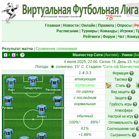
Главная
|
Новости
|
Онлайн
|
Правила
|
Опросы
|
Ре
Расписание
|
Турниры
|
Команды
|
Игроки
|
Т
Рейтинги
|
Форум
|
Чат
|
Конку
Результат матча
|
Сравнение соперников
Манчестер Сити
(Англия)
-
Унион
(Бе
3
0
4 июля 2025, 22:00. Сезон 74. День 15.
Ку
Погода:
солнечно, 15° C. Стадион "
Сити оф Манчесте
Формация
1-4-3-3
Тактика
атакующая
ST
LF
RF
Стиль
катеначчо
Пападопулос
Найт
Ристовски
Вид защиты
по игроку
Защита
с последним
LW
RW
Грубость игры
нормальная
Ругамас
Хакими
FR
Атмосфера
-
Настрой на игру
Эллиот
обычный
Оптимальность
100%
89%
1
2
Соотношение сил
61%
LB
Сыгранность
+1.88%
CD