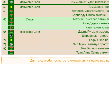
38
Манчестер Сити
Том Эллиот
, удар с близког
50
Манчестер Сити
Том Эллиот
по
55
Джереми Доку
заменен, на
Бернарду Силва
заменен,
60
Унион
Матиас Гонсалес
заменен
Сон Дадли
замене
Капитаном кома
65
Манчестер Сити
Давид Ругамас
замене
Штрафные теперь 
72
Хафиз Нор
пол
73
Фил Муни
, замкнул прост
90
Том Эллиот
заменен
Туан Линь Хуинь
замене
Для того, чтобы посмотреть комментарии к матчу, вам 