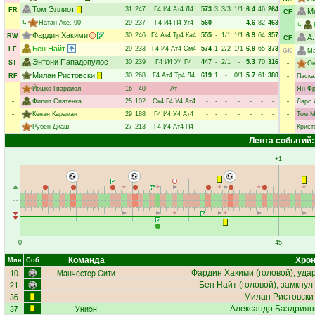
Том Эллиот
31
247
Г4
И4
Ат4
Л4
573
3
3/3
1/1
6.4
46
264
FR
М
CF
↳
Натан Аке
, 90
29
237
Г4
И4
П4
Уг4
560
-
-
-
4.6
82
463
↳
Фардин Хакими
30
246
Г4
Ат4
Тр4
Ка4
555
-
1/1
1/1
6.9
64
357
RW
А
CF
Бен Найт
29
233
Г4
И4
Ат4
См4
574
1
2/2
1/1
6.9
65
373
LF
GK
Ма
Энтони Пападопулос
30
239
Г4
И4
У4
П4
447
-
2/1
-
5.3
70
316
ST
-
О
Милан Ристовски
30
268
Г4
Ат4
Тр4
Л4
619
1
-
0/1
5.7
61
380
RF
-
Паска
-
Йошко Гвардиол
16
40
Ат
-
-
-
-
-
-
-
-
Ян-Фр
-
Филип Спатенка
25
102
Ск4
Г4
У4
Ат4
-
-
-
-
-
-
-
-
Ларс 
-
Кенан Караман
29
188
Г4
И4
У4
Ат4
-
-
-
-
-
-
-
-
Том М
-
Рубен Диаш
27
213
Г4
И4
Ат4
П4
-
-
-
-
-
-
-
-
Крист
Лента событий:
+1
0
45
Команда
Хрон
Мин
Соб
10
Манчестер Сити
Фардин Хакими
(головой), уда
21
Бен Найт
(головой), замкнул
36
Милан Ристовски
37
Унион
Александр Баздриян