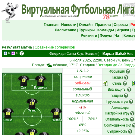
Главная
|
Новости
|
Онлайн
|
Правила
|
Опросы
|
Ре
Расписание
|
Турниры
|
Команды
|
Игроки
|
Т
Рейтинги
|
Форум
|
Чат
|
Конку
Результат матча
|
Сравнение соперников
Флорида
(Санта Крус, Боливия)
Марказ Шабаб Аль
-
0
0
6 июля 2025, 22:00. Сезон 74. День 1
Погода:
облачно, 17° C. Стадион "
Эстадио де Ла Гвард
Формация
1-5-3-2
Тактика
защитная
CF
CF
Стиль
бей-беги
Хан
Йошикоа
Вид защиты
зональный
Защита
в линию
Грубость игры
нормальная
AM
Атмосфера
-1%
Эванс
Настрой на игру
LM
RM
обычный
Оптимальность
100%
78%
1
2
Симэс
Чикайо
Соотношение сил
48%
Сыгранность
+2.35%
CD