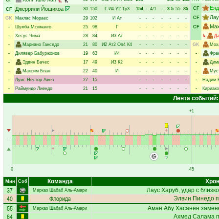
CF
Еяд
Джеррили Йошикоа
CF
30
150
Г
И4
У2
Тр3
154
-
4/1
-
3.5
55
85
CF
Лау
CF
GK
Маклас Мораес
29
102
И
Ат
-
-
-
-
-
-
-
Ма
-
Шумба Мсиманго
25
98
Г
-
-
-
-
-
-
-
CF
-
Хесус Чима
28
84
И3
Ат
-
-
-
-
-
-
-
↳
Д
-
Мариано Ганседо
21
80
И2
Ат2
Оп4
К4
-
-
-
-
-
-
-
GK
Мох
-
Дилявер Бабуржонов
19
63
И4
-
-
-
-
-
-
-
-
Фра
-
Эдвин Бачес
17
49
И3
К2
-
-
-
-
-
-
-
-
Дим
-
Максим Блан
22
40
И
-
-
-
-
-
-
-
-
Мус
-
Луис Нестор Амез
27
15
-
-
-
-
-
-
-
-
Надим 
-
Раймундо Лиендо
21
15
-
-
-
-
-
-
-
-
Кириако
Лента событий:
+1
0
45
Команда
Хрон
Мин
Соб
37
Лаус Харуб
, удар с близк
Марказ Шабаб Аль-Амари
40
Флорида
Элвин Пинедо
п
55
Аман Абу Хасанен
замене
Марказ Шабаб Аль-Амари
64
Ахмед Салама
п