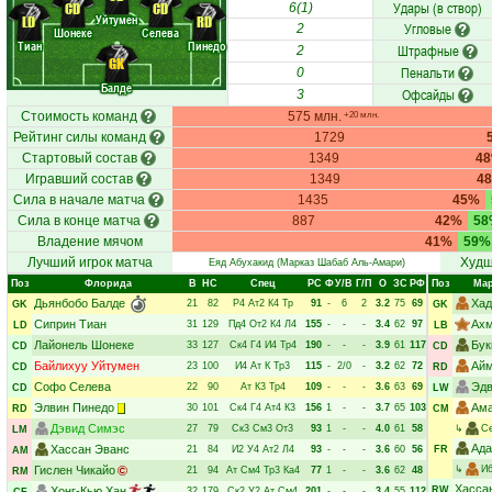
Удары (в створ)
CD
CD
6(1)
Уйтумен
LD
RD
Угловые
2
Шонеке
Селева
Тиан
Пинедо
Штрафные
2
GK
Пенальти
0
Балде
Офсайды
3
Стоимость команд
575 млн.
+20 млн.
Рейтинг силы команд
1729
Стартовый состав
1349
4
Игравший состав
1349
4
Сила в начале матча
1435
45%
Сила в конце матча
887
42%
58
Владение мячом
41%
59%
Лучший игрок матча
Худш
Еяд Абухакид
(Марказ Шабаб Аль-Амари)
Поз
Флорида
В
НC
Спец
РC
Ф
У/В
Г/П
О
ЗС
РФ
Поз
Мар
Дьянбобо Балде
Хад
21
82
Р4
Ат2
К4
Тр
91
-
6
2
3.2
75
69
GK
GK
Сиприн Тиан
Ахм
31
129
Пд4
От2
К4
Л4
155
-
-
-
3.4
62
97
LD
LB
Лайонель Шонеке
Бук
33
127
Ск4
Г4
И4
Тр4
190
-
-
-
3.9
61
117
CD
CD
Байлихуу Уйтумен
Айм
23
100
И4
Ат
К
Тр3
115
-
2/0
-
3.2
62
72
CD
RD
Софо Селева
Эдв
22
90
Ат
К3
Тр4
109
-
-
-
3.6
63
69
CD
LW
Элвин Пинедо
Ама
30
101
Ск4
Г4
Ат4
К3
156
1
-
-
3.7
65
103
RD
CM
Дэвид Симэс
27
79
Ск3
См3
От3
93
1
-
-
4.0
61
58
↳
С
LM
Ада
Хассан Эванс
21
84
И2
У4
Ат2
Л4
93
-
-
-
3.6
60
56
FR
AM
Гислен Чикайо
↳
Иб
21
94
Ат
См4
Тр3
Ка4
77
1
-
-
3.6
62
48
RM
Хасса
Хонг-Кью Хан
RW
32
179
Ск2
У2
Ат
См4
201
-
-
-
3.4
55
112