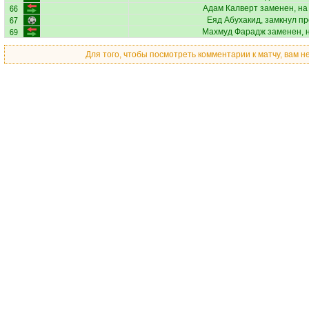
66
Адам Калверт
заменен, на
67
Еяд Абухакид
, замкнул п
69
Махмуд Фарадж
заменен, 
Для того, чтобы посмотреть комментарии к матчу, вам 