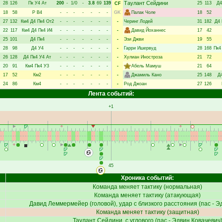
Таулант Сейдини
28
126
Пк
У4
Ат
200
-
1/0
-
3.8
69
139
25
113
Д4
CF
18
58
Р
В4
-
-
-
-
-
-
-
GK
Палак Чоле
18
52
27
132
Км4
Д4
Пк4
От2
-
-
-
-
-
-
-
-
Черинг Лодей
31
182
Д4
22
117
Км4
Д4
Пк4
И4
-
-
-
-
-
-
-
-
Давид Йоханнес
17
42
25
101
Д4
Пк4
-
-
-
-
-
-
-
-
Эзи Джви
19
55
28
98
Д4
У4
-
-
-
-
-
-
-
-
Гарри Ишервуд
28
168
Пк4
26
128
Д4
Пк4
У4
Ат
-
-
-
-
-
-
-
-
Хулиан Иностроза
21
72
20
91
Км4
Пк4
У3
-
-
-
-
-
-
-
-
Абель Мамуш
21
64
17
52
Км2
-
-
-
-
-
-
-
-
Джамиль Кано
25
148
Д
24
86
Км4
-
-
-
-
-
-
-
-
Род Джоан
27
126
Лента событий:
+1
45
Хроника событий:
Команда меняет тактику (нормальная)
Команда меняет тактику (атакующая)
Давид Леммермейер
(головой), удар с близкого расстояния (пас -
Эд
Команда меняет тактику (защитная)
Таулант Сейдини
, с углового (пас -
Эдвин Ковачевич