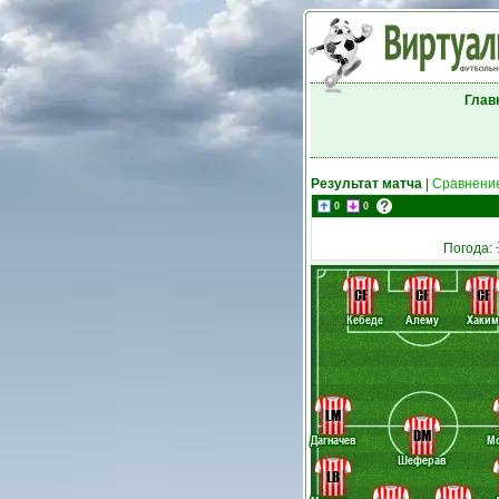
Глав
Результат матча
|
Сравнение
0
0
Погода:
CF
CF
CF
Кебеде
Алему
Хаким
LM
DM
Дагначев
М
Шеферав
LB