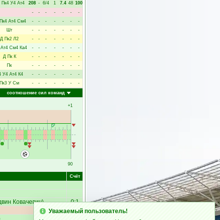
Пк4
У4
Ат4
208
-
6/4
1
7.4
48
100
-
-
-
-
-
-
-
Пк4
Ат4
См4
-
-
-
-
-
-
-
Шт
-
-
-
-
-
-
-
Д
Пк2
Л2
-
-
-
-
-
-
-
Ат4
См4
Ка4
-
-
-
-
-
-
-
Д
Пк
К
-
-
-
-
-
-
-
Пк
-
-
-
-
-
-
-
4
У4
Ат4
К4
-
-
-
-
-
-
-
Пк3
У
См
-
-
-
-
-
-
-
соотношение сил команд
+1
90
Счёт
вин Ковачевич
)
0:1
Уважаемый пользователь!
)
0:2