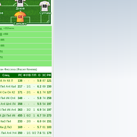
CD
RD
Дохов
ов
Султана
GK
Сантьяго
н.
+213 млн.
8
+658
+895
+895
251
51
тан Фиссеха
(Фасил Кенема)
Спец
РC
Ф
У/В
Г/П
О
ЗС
РФ
В4
Ат
К4
Л
138
-
-
-
5.8
87
121
Пк4
Ат4
Ка4
217
-
1/1
-
6.2
69
150
4
См
Оп
К2
171
-
2/1
-
6.1
74
127
Пк4
И4
От4
348
-
-
-
5.8
74
258
Ат4
Шт4
Л4
358
-
-
-
5.5
54
197
4
Пк4
И4
Ат4
363
-
3/2
1
6.9
54
197
4
Д4
Пк4
И4
455
1
6/2
1
6.7
59
273
Км3
Пк4
233
-
2/0
-
6.0
64
151
Км
Д
Пк3
169
-
-
-
5.7
61
103
4
Пк4
Ат4
Уг4
350
-
1/1
0/2
7.6
51
179