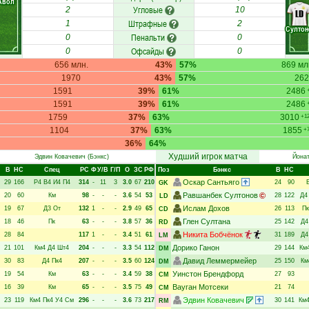
Авол
Угловые
2
10
LD
Штрафные
1
2
Султон
Пенальти
0
0
Офсайды
0
0
656 млн.
43%
57%
869 мл
1970
43%
57%
262
1591
39%
61%
2486
1591
39%
61%
2486
1759
37%
63%
3010
+1
1104
37%
63%
1855
+7
36%
64%
Худший игрок матча
Эдвин Ковачевич
(Бэнкс)
Йона
В
НC
Спец
РC
Ф
У/В
Г/П
О
ЗС
РФ
Поз
Бэнкс
В
НC
Оскар Сантьяго
29
166
Р4
В4
И4
П4
314
-
11
3
3.0
67
210
24
90
GK
Равшанбек Султонов
20
60
Км
98
-
-
-
3.6
54
53
28
122
Д4
LD
Ислам Дохов
19
67
Д3
От
132
1
-
-
2.9
49
65
26
113
Пк
CD
Глен Султана
18
46
Пк
63
-
-
-
3.8
57
36
25
142
Д4
RD
Никита Бобчёнок
28
84
117
1
-
-
3.4
51
61
31
189
Д4
LM
Дорико Ганон
21
101
Км4
Д4
Шт4
204
-
-
-
3.3
54
112
29
144
Км
DM
Давид Леммермейер
30
83
Д4
Пк4
207
-
-
-
3.5
60
124
25
150
Км
DM
Уинстон Брендфорд
19
54
Км
63
-
-
-
3.4
59
38
27
93
CM
Вауган Мотсеки
16
39
Км
65
-
-
-
3.5
75
49
21
74
CM
Эдвин Ковачевич
23
119
Км4
Пк4
У4
См
296
-
-
-
3.6
73
217
30
141
Км
RM