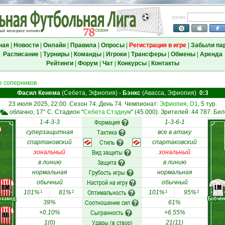
логин
ная
|
Новости
|
Онлайн
|
Правила
|
Опросы
|
Регистрация в игре
|
Забыли па
Расписание
|
Турниры
|
Команды
|
Игроки
|
Трансферы
|
Обмены
|
Аренда
Рейтинги
|
Форум
|
Чат
|
Конкурсы
|
Контакты
 соперников
Фасил Кенема
(Себета, Эфиопия)
-
Бэнкс
(Авасса, Эфиопия)
0:3
23 июля 2025, 22:00. Сезон 74. День 74. Чемпионат:
Эфиопия, D1
, 5 тур.
облачно, 17° C. Стадион "
Себета Стэдиум
" (45 000). Зрителей: 44 787. Бил
Формация
1-4-3-3
1-3-6-1
Тактика
суперзащитная
все в атаку
Стиль
спартаковский
спартаковский
Вид защиты
зональный
зональный
Защита
в линию
в линию
Грубость игры
нормальная
нормальная
Настрой на игру
обычный
обычный
RM
LM
Оптимальность
101%
81%
101%
95%
1
2
1
2
охамед
Бобчён
Соотношение сил
39%
61%
Сыгранность
+0.10%
+6.55%
RB
Удары (в створ)
1(0)
21(11)