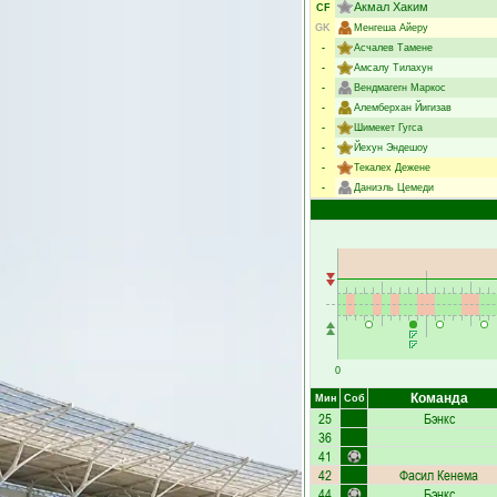
Акмал Хаким
CF
GK
Менгеша Айеру
-
Асчалев Тамене
-
Амсалу Тилахун
-
Вендмагегн Маркос
-
Алемберхан Йигизав
-
Шимекет Гугса
-
Йехун Эндешоу
-
Текалех Дежене
-
Даниэль Цемеди
0
Команда
Мин
Соб
25
Бэнкс
36
41
42
Фасил Кенема
44
Бэнкс