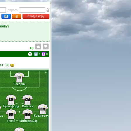
пароль
вход в игру
роль?
+0
2
0
ет: 28
CF
Сейдини
CM
CM
Брендфорд
Мотсеки
RM
DM
DM
ок
Ковачевич
Ганон
Леммермейер