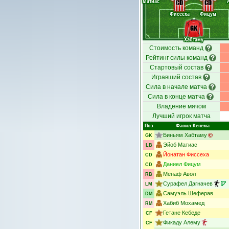
Матиас
CD
CD
Фиссеха
Фицум
GK
Хабтаму
Стоимость команд
Рейтинг силы команд
Стартовый состав
Игравший состав
Сила в начале матча
Сила в конце матча
Владение мячом
Лучший игрок матча
Поз
Фасил Кенема
Биньям Хабтаму
GK
Эйоб Матиас
LB
Йонатан Фиссеха
CD
Даниел Фицум
CD
Менаф Авол
RB
Сурафел Дагначев
LM
Самуэль Шеферав
DM
Хабиб Мохамед
RM
Гетане Кебеде
CF
Фикаду Алему
CF