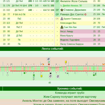
Филиппе Жозе Сильва
25
121
Д4
Пк4
285
3
1/1
0/1
4.9
54
165
21
80
CF
31
176
Д4
Пк4
У4
Шт4
278
-
1/0
-
4.4
51
152
↳
Джебел Кенени
, 50
30
196
Пк
Стивенс Дерилиен
25
149
Пк
21
102
Д4
Пк4
У
240
-
-
-
4.4
52
134
CF
Рамиро Дос Сантос
25
164
Пк
28
77
Р
В4
Ат3
П4
-
-
-
-
-
-
-
CF
23
86
Пк2
-
-
-
-
-
-
-
GK
Браянт Гаммьеро
28
108
23
113
Д4
Пк4
-
-
-
-
-
-
-
-
Александре Ваз
20
70
18
64
Пк2
У
-
-
-
-
-
-
-
-
Сын Хён Кан
27
162
Пк
20
80
Д4
Пк4
-
-
-
-
-
-
-
-
Аксус Амиду
21
15
17
59
Д
Пк3
-
-
-
-
-
-
-
-
Мана Куруту
20
15
19
57
Пк
-
-
-
-
-
-
-
-
Фиделис Годолфим
28
15
16
40
Пк
-
-
-
-
-
-
-
-
Ласку Симоэш Барруш
24
15
Лента событий:
45
Хроника событий:
Команда играет грубо
Жим Сарнеу
получает желтую карточку
Анхель Монтес де Ока
заменен, на поле выходит
Овезмухамм
Угловые теперь будет исполнять
Овезмухаммет Гозе