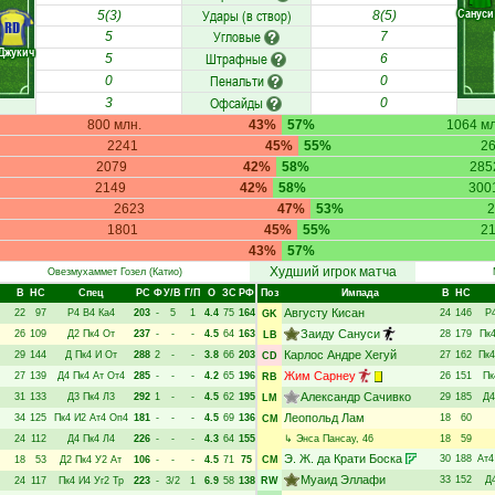
Сануси
Удары (в створ)
5(3)
8(5)
RD
Угловые
5
7
Джукич
Штрафные
5
6
Пенальти
0
0
Офсайды
3
0
800 млн.
43%
57%
1064 мл
2241
45%
55%
2
2079
42%
58%
285
2149
42%
58%
300
2623
47%
53%
2
1801
45%
55%
2
43%
57%
Худший игрок матча
Овезмухаммет Гозел
(Катио)
В
НC
Спец
РC
Ф
У/В
Г/П
О
ЗС
РФ
Поз
Импада
В
НC
Августу Кисан
22
97
Р4
В4
Ка4
203
-
5
1
4.4
75
164
24
146
Р
GK
Заиду Сануси
26
109
Д2
Пк4
От
237
-
-
-
4.5
64
163
28
179
Пк
LB
Карлос Андре Хегуй
29
144
Д
Пк4
И
От
288
2
-
-
3.8
66
203
27
162
Пк4
CD
Жим Сарнеу
27
139
Д4
Пк4
Ат
От4
285
-
-
-
4.2
65
196
26
151
Пк
RB
Александр Сачивко
31
133
Д3
Пк4
Л3
292
1
-
-
4.5
62
195
29
185
Д4
LM
Леопольд Лам
34
125
Пк4
И2
Ат4
Оп4
181
-
-
-
4.5
69
136
18
60
CM
24
112
Д4
Пк4
Л4
226
-
-
-
4.3
64
155
↳
Энса Пансау
, 46
18
59
Э. Ж. да Крати Боска
30
188
Ат4
18
53
Д2
Пк4
У2
Ат
106
-
-
-
4.5
71
75
CM
Муаид Эллафи
33
152
Д
24
117
Пк4
И4
Уг2
Тр
223
-
3/2
1
6.9
58
138
RW