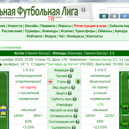
логин
ная
|
Новости
|
Онлайн
|
Правила
|
Опросы
|
Регистрация в игре
|
Забыли па
Расписание
|
Турниры
|
Команды
|
Игроки
|
Трансферы
|
Обмены
|
Аренда
Рейтинги
|
Форум
|
Чат
|
Конкурсы
|
Контакты
 соперников
Катио
(Гвинея-Бисау)
-
Импада
(Каинара, Гвинея-Бисау)
1:1
3 ноября 2025, 22:00. Сезон 75. День 178. Чемпионат:
Гвинея-Бисау, D1
, 13 тур
пасмурно, 14° C. Стадион "
Эштадиу ди Катио
" (70 000). Зрителей: 70 000. Б
Формация
1-5-3-2
1-3-4-3
Тактика
суперзащитная
атакующая
Стиль
спартаковский
бразильский
Вид защиты
по игроку
по игроку
Защита
с последним
в линию
Грубость игры
нормальная
нормальная
Атмосфера
-
+2%
LM
Настрой на игру
RM
обычный
обычный
Сачив
Оптимальность
100%
96%
100%
111%
1
2
1
2
Лима
Соотношение сил
42%
58%
LB
Сыгранность
+3.33%
+12.03%