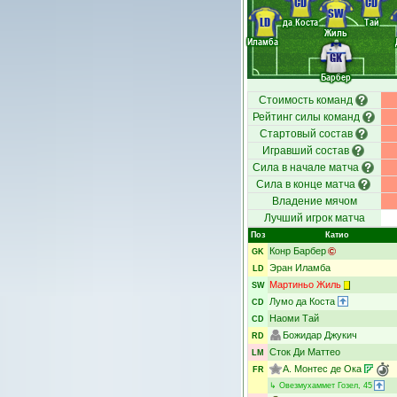
CD
CD
SW
LD
да Коста
Тай
Жиль
Иламба
GK
Барбер
Стоимость команд
Рейтинг силы команд
Стартовый состав
Игравший состав
Сила в начале матча
Сила в конце матча
Владение мячом
Лучший игрок матча
Поз
Катио
Конр Барбер
GK
Эран Иламба
LD
Мартиньо Жиль
SW
Лумо да Коста
CD
Наоми Тай
CD
Божидар Джукич
RD
Сток Ди Маттео
LM
А. Монтес де Ока
FR
↳
Овезмухаммет Гозел
, 45