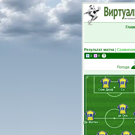
Глав
Результат матча
|
Сравнение
2
0
Погода:
CF
CF
Сене Диуф
Со
FR
LM
де Ока
Ди Маттео