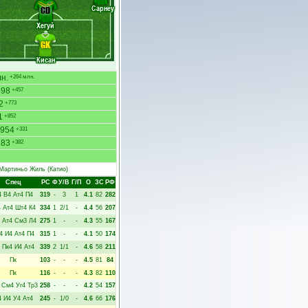
Сарнеу
CD
Хегуй
GK
Кисан
н.
+264 млн.
698
+457
2
+773
1
+852
954
+331
183
+382
Мартиньо Жиль
(Катио)
Спец
РC
Ф
У/В
Г/П
О
ЗС
РФ
4
В4
Ат4
П4
319
-
3
1
4.1
82
282
4
Ат4
Шт4
К4
334
1
2/1
-
4.4
56
207
Ат4
См3
Л4
275
1
-
-
4.3
55
167
4
И4
Ат4
П4
315
1
-
-
4.1
50
174
Пк4
И4
Ат4
339
2
1/1
-
4.6
58
211
Пк
103
-
-
-
4.5
81
84
Пк
116
-
-
-
4.3
82
110
См4
Уг4
Тр3
258
-
-
-
4.2
54
157
4
И4
У4
Ат4
245
-
1/0
-
4.6
66
176