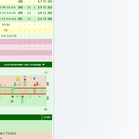
186
-
-
-
4.7
80
151
4
И4
У4
Ат4
345
-
1/1
1
5.9
85
313
4
У4
Ат4
Л4
299
-
2/1
-
4.8
61
202
4
У4
Ат4
Ка4
281
-
1/1
-
4.4
59
183
Р4
В4
-
-
-
-
-
-
-
Пк
-
-
-
-
-
-
-
4
Ат4
См2
К4
-
-
-
-
-
-
-
-
-
-
-
-
-
-
-
-
-
-
-
-
-
-
-
-
-
-
-
-
-
-
-
-
-
-
-
соотношение сил команд
+3
90
Счёт
ет Гозел
л