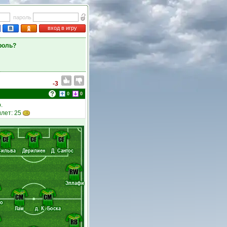
пароль
вход в игру
роль?
-3
0
0
.
илет: 25
CF
CF
CF
Сильва
Дерилиен
Д. Сантос
RW
Эллафи
CM
CM
ко
Лам
д. К. Боска
RB