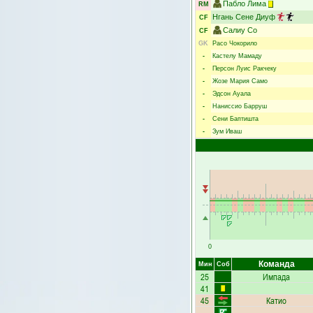
Пабло Лима
RM
Нгань Сене Диуф
CF
Салиу Со
CF
GK
Расо Чокорило
-
Кастелу Мамаду
-
Персон Луис Ракчеку
-
Жозе Мария Само
-
Эдсон Ауала
-
Наниссио Барруш
-
Сени Баптишта
-
Зум Иваш
0
Команда
Мин
Соб
25
Импада
41
45
Катио