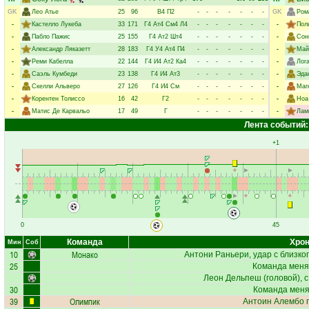
GK
Лео Атье
25
96
В4
П2
-
-
-
-
-
-
-
GK
Ром
-
Кастелло Лукеба
33
171
Г4
Ат4
См4
Л4
-
-
-
-
-
-
-
-
Пол
-
Пабло Пажис
25
155
Г4
Ат2
Шт4
-
-
-
-
-
-
-
-
Сон
-
Александр Ляказетт
28
183
Г4
У4
Ат4
П4
-
-
-
-
-
-
-
-
Май
-
Реми Кабелла
22
144
Г4
И4
Ат2
Ка4
-
-
-
-
-
-
-
-
Лог
-
Саэль Кумбеди
23
138
Г4
И4
Ат3
-
-
-
-
-
-
-
-
Эда
-
Скелли Альверо
27
126
Г4
И4
См
-
-
-
-
-
-
-
-
Маг
-
Корентен Толиссо
16
42
Г2
-
-
-
-
-
-
-
-
Ноа
-
Матис Де Карвальо
17
49
Г
-
-
-
-
-
-
-
-
Лам
Лента событий:
+1
0
45
Команда
Хрон
Мин
Соб
10
Монако
Антони Раньери
, удар с близко
25
Команда меня
Леон Дельпеш
(головой), с
30
Команда меняе
39
Олимпик
Антоин Алембо
п