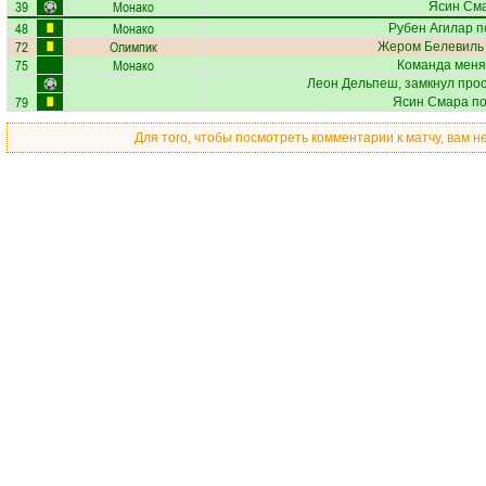
39
Монако
Ясин См
48
Монако
Рубен Агилар
п
72
Олимпик
Жером Белевиль
75
Монако
Команда меня
Леон Дельпеш
, замкнул про
79
Ясин Смара
по
Для того, чтобы посмотреть комментарии к матчу, вам 