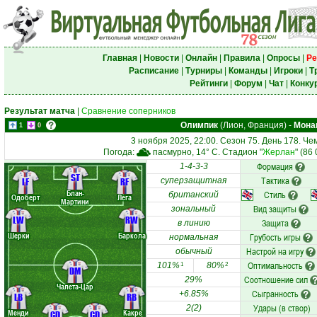
Главная
|
Новости
|
Онлайн
|
Правила
|
Опросы
|
Ре
Расписание
|
Турниры
|
Команды
|
Игроки
|
Т
Рейтинги
|
Форум
|
Чат
|
Конку
Результат матча
|
Сравнение соперников
Олимпик
(Лион, Франция)
-
Мона
1
0
3 ноября 2025, 22:00. Сезон 75. День 178. Ч
Погода:
пасмурно, 14° C. Стадион "
Жерлан
" (86
Формация
1-4-3-3
ST
Тактика
LF
RF
суперзащитная
Блан-
Стиль
британский
Одоберт
Лега
Мартини
Вид защиты
зональный
LW
RW
Защита
в линию
Шерки
Баркола
Грубость игры
нормальная
Настрой на игру
обычный
Оптимальность
101%
80%
1
2
DM
Соотношение сил
29%
Чалета-Цар
Сыгранность
+6.85%
LB
RB
Удары (в створ)
2(2)
Менди
Какре
CD
CD