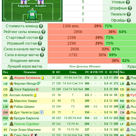
Угловые
5
Каррера
Алембо
Штрафные
5
Пенальти
GK
0
Офсайды
1
Белевиль
Стоимость команд
1306 млн.
29%
71%
Рейтинг силы команд
2858
36%
64%
Стартовый состав
2298
29%
71%
Игравший состав
2298
29%
71%
Сила в начале матча
2938
33%
67%
Сила в конце матча
1732
31%
69%
Владение мячом
38%
62%
Лучший игрок матча
Худш
Леон Дельпеш
(Монако)
Поз
Олимпик
В
НC
Спец
РC
Ф
У/В
Г/П
О
ЗС
РФ
Поз
Жером Белевиль
Ро
29
182
Р4
В4
Ат4
П4
374
-
11
4
1.5
67
254
GK
GK
Ферлан Менди
Жа
27
159
Г4
Ат4
См4
Уг4
366
-
-
-
3.4
46
171
LB
LB
Хосе Каррера
Акс
33
199
Ск4
Г4
Тр4
Ка4
386
-
-
-
2.3
38
150
CD
CD
Антоин Алембо
Руб
23
59
Г
121
2
-
-
3.0
44
53
CD
CD
Максенс Какре
Юс
21
89
Г3
189
-
-
-
2.3
52
100
RB
RB
Райан Шерки
Яс
23
104
Г3
283
-
1/1
-
3.2
66
188
LW
LW
Дуе Чалета-Цар
Ром
20
75
Г
154
-
-
-
3.2
54
83
DM
CM
Бредли Баркола
Эль
28
163
Г4
И3
У4
Ат4
354
-
1/1
-
3.5
62
222
RW
RW
Уилсон Одоберт
Ант
28
141
Г4
У4
Ат
204
-
-
-
3.6
73
150
LF
LF
Георг Блан-Мартини
Ле
18
76
Г4
У2
Л4
137
-
-
-
3.4
74
102
ST
ST
Секу Лега
Вис
32
205
Г4
У4
Шт4
Тр4
370
-
-
-
3.0
69
258
RF
RF