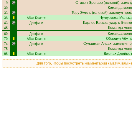
19
Стивен Эрегаре
(головой), замкн
30
Команда меня
33
Тору Эмиль
(головой), замкнул прос
38
Абиа Кометс
Чуквуэмека Мельк
43
Долфинс
Карлос Васкес
, удар с близк
45
Команда меняе
60
Долфинс
Команда меня
70
Абиа Кометс
Обиодун Абу
по
74
Долфинс
Сулаиман Ансах
, замкнул п
75
Команда меняе
86
Абиа Кометс
Джонах Джеймс
п
Для того, чтобы посмотреть комментарии к матчу, вам 