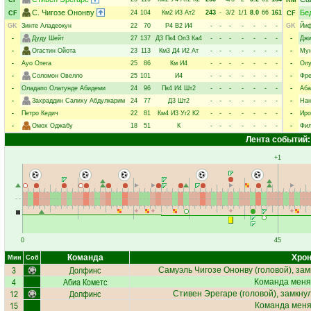
CF
RM
С. Чигозе Ононву
Бе
24
104
Км2
И3
Ат2
243
-
3/2
1/1
8.0
66
161
CF
CF
GK
Зинте Аладеокун
22
70
Р4
В2
И4
-
-
-
-
-
-
-
GK
Йи
-
Дуду Шейт
27
137
Д3
Пк4
Оп3
Ка4
-
-
-
-
-
-
-
-
Джи
-
Огастин Ойота
23
113
Км3
Д4
И2
Ат
-
-
-
-
-
-
-
-
Мун
-
Ауо Отега
25
86
Км
И4
-
-
-
-
-
-
-
-
Олу
-
Соломон Овелло
25
101
И4
-
-
-
-
-
-
-
-
Фре
-
Оладапо Олатунде Абидеми
24
96
Пк4
И4
Шт2
-
-
-
-
-
-
-
-
Аба
-
Захраддин Салиху Абдулкарим
24
77
Д3
Шт2
-
-
-
-
-
-
-
-
Нан
-
Петро Кедич
22
81
Км4
И3
Уг2
К2
-
-
-
-
-
-
-
-
Иро
-
Омох Оджабу
18
51
К
-
-
-
-
-
-
-
-
Фил
Лента событий:
+1
0
45
Команда
Хрон
Мин
Соб
3
Долфинс
Самуэль Чигозе Ононву
(головой), зам
4
Абиа Кометс
Команда меня
12
Долфинс
Стивен Эрегаре
(головой), замкну
15
Команда меняе