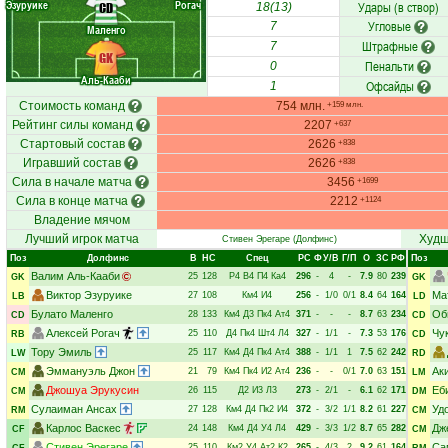
Эзуруике
Рогач
Удары (в створ)
CD
18(13)
Угловые
7
Маленго
Штрафные
7
GK
Пенальти
0
Аль-Кааби
Офсайды
1
Стоимость команд
754 млн.
+159 млн.
Рейтинг силы команд
2207
+637
Стартовый состав
2626
+838
Игравший состав
2626
+838
Сила в начале матча
3456
+1699
Сила в конце матча
2212
+1124
Владение мячом
Лучший игрок матча
Худш
Стивен Эрегаре
(Долфинс)
Поз
Долфинс
В
НC
Спец
РC
Ф
У/В
Г/П
О
ЗС
РФ
Поз
Валим Аль-Кааби
25
128
Р4
В4
П4
Ка4
296
-
4
-
7.9
80
239
GK
GK
Виктор Эзуруике
Ма
27
108
Км4
И4
256
-
1/0
0/1
8.4
64
164
LB
LD
Булато Маленго
Об
28
133
Км4
Д3
Пк4
Ат4
371
-
-
-
8.7
63
234
CD
CD
Алексей Рогач
Чу
25
110
Д4
Пк4
Шт4
Л4
327
-
1/1
-
7.3
53
176
RB
CD
Тору Эмиль
25
117
Км4
Д4
Пк4
Ат4
388
-
1/1
1
7.5
62
242
LW
RD
Эммануэль Джон
Ак
21
79
Км4
Пк4
И2
Ат4
236
-
-
0/1
7.0
63
151
CM
LM
Джошуа Эрукусин
Еб
26
115
Д2
И3
Л3
273
-
2/1
-
6.1
62
171
CM
DM
Сулаиман Ансах
Уд
27
128
Км4
Д4
Пк2
И4
372
-
3/2
1/1
8.2
61
227
RM
CM
Карлос Васкес
Дж
24
148
Км4
Д4
У4
Л4
429
-
3/3
1/2
8.7
65
282
CF
CM
Стивен Эрегаре
Са
25
110
Км2
У4
Ат2
К2
265
-
4/3
2
9.2
61
164