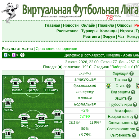
Главная
|
Новости
|
Онлайн
|
Правила
|
Опросы
|
Ре
Расписание
|
Турниры
|
Команды
|
Игроки
|
Т
Рейтинги
|
Форум
|
Чат
|
Конку
Результат матча
|
Сравнение соперников
Долфинс
(Порт-Харкорт, Нигерия)
Абиа Ком
-
6
0
2 июня 2026, 22:00. Сезон 77. День 257.
К
Погода:
солнечно, 19° C. Стадион "
Либерэйшн
" (7
Формация
1-3-4-3
Тактика
атакующая
CF
CF
CF
Стиль
бразильский
Васкес
Эрегаре
Ч. Ононву
Вид защиты
по игроку
Защита
в линию
LW
Грубость игры
нормальная
Эмиль
Атмосфера
+3%
RM
Настрой на игру
супер
CM
CM
Ансах
Оптимальность
101%
119%
1
2
Джон
Эрукусин
Соотношение сил
59%
LB
RB
Сыгранность
+6.75%