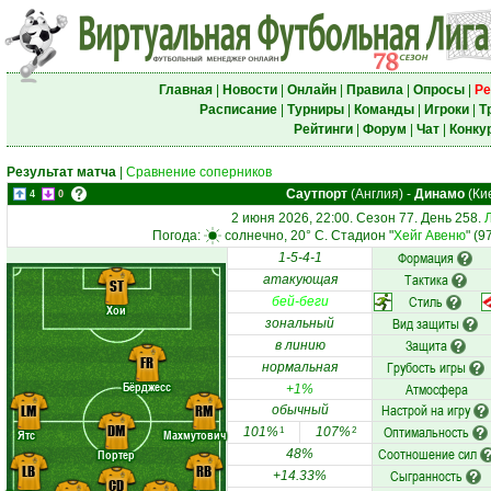
Главная
|
Новости
|
Онлайн
|
Правила
|
Опросы
|
Ре
Расписание
|
Турниры
|
Команды
|
Игроки
|
Т
Рейтинги
|
Форум
|
Чат
|
Конку
Результат матча
|
Сравнение соперников
Саутпорт
(Англия)
-
Динамо
(Ки
4
0
2 июня 2026, 22:00. Сезон 77. День 258.
Погода:
солнечно, 20° C. Стадион "
Хейг Авеню
" (9
Формация
1-5-4-1
Тактика
атакующая
ST
Стиль
бей-беги
Хои
Вид защиты
зональный
Защита
в линию
FR
Грубость игры
нормальная
Бёрджесс
Атмосфера
+1%
Настрой на игру
LM
RM
обычный
DM
Оптимальность
101%
107%
1
2
Ятс
Махмутович
Соотношение сил
Портер
48%
LB
RB
Сыгранность
+14.33%
CD