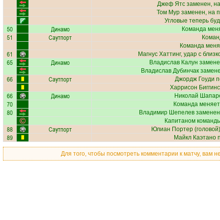
Джеф Ятс
заменен, н
Том Мур
заменен, на 
Угловые теперь бу
50
Динамо
Команда меня
51
Саутпорт
Коман
Команда меня
61
Магнус Хаттинг
, удар с близ
65
Динамо
Владислав Калун
замене
Владислав Дубинчак
замене
66
Саутпорт
Джордж Гоуди
п
Харрисон Биггинс
66
Динамо
Николай Шапар
70
Команда меняет
80
Владимир Шепелев
заменен
Капитаном команды
88
Саутпорт
Юлиан Портер
(головой)
89
Майкл Каэтано
п
Для того, чтобы посмотреть комментарии к матчу, вам 