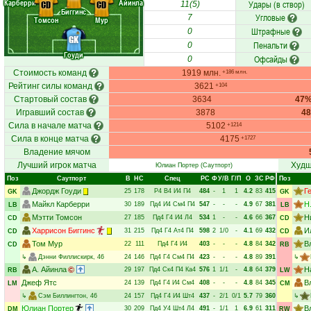
Карберри
Айинла
Удары (в створ)
CD
CD
11(5)
Биггинс
Угловые
7
Томсон
Мур
Штрафные
0
GK
Пенальти
0
Гоуди
Офсайды
0
Стоимость команд
1919 млн.
+186 млн.
Рейтинг силы команд
3621
+104
Стартовый состав
3634
47
Игравший состав
3878
4
Сила в начале матча
5102
+1214
Сила в конце матча
4175
+1727
Владение мячом
Лучший игрок матча
Худш
Юлиан Портер
(Саутпорт)
Поз
Саутпорт
В
НC
Спец
РC
Ф
У/В
Г/П
О
ЗС
РФ
Поз
Джордж Гоуди
Г
25
178
Р4
В4
И4
П4
484
-
1
1
4.2
83
415
GK
GK
Майкл Карберри
Н
30
189
Пд4
И4
См4
П4
547
-
-
-
4.9
67
381
LB
LB
Мэтти Томсон
Н
27
185
Пд4
Г4
И4
Л4
534
1
-
-
4.6
66
367
CD
CD
Харрисон Биггинс
И
31
215
Пд4
Г4
Ат4
П4
598
2
1/0
-
4.1
69
432
CD
CD
Том Мур
В
22
111
Пд4
Г4
И4
403
-
-
-
4.8
84
342
CD
RB
↳
Дэнни Филлискирк
, 46
24
146
Пд4
Г4
См4
П4
423
-
-
-
4.8
89
391
↳
А. Айинла
Н
29
197
Пд4
Ск4
П4
Ка4
576
1
1/1
-
4.8
64
379
RB
LW
Джеф Ятс
В
24
139
Пд4
Г4
И4
См4
408
-
-
-
4.8
84
345
LM
CM
↳
Сэм Биллингтон
, 46
24
157
Пд4
Г4
И4
Шт4
437
-
2/1
0/1
5.7
79
360
↳
Юлиан Портер
В
30
209
Пд4
У4
Шт4
Л4
491
-
1/1
1
6.9
61
311
DM
RW