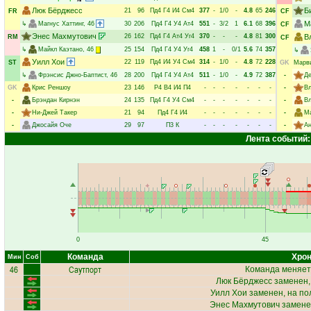
Люк Бёрджесс
Б
21
96
Пд4
Г4
И4
См4
377
-
1/0
-
4.8
65
246
FR
CF
М
↳
Магнус Хаттинг
, 46
30
206
Пд4
Г4
У4
Ат4
551
-
3/2
1
6.1
68
396
CF
Энес Махмутович
26
162
Пд4
Г4
Ат4
Уг4
370
-
-
-
4.8
81
300
В
RM
CF
↳
Майкл Каэтано
, 46
25
154
Пд4
Г4
У4
Уг4
458
1
-
0/1
5.6
74
357
↳
Уилл Хои
22
119
Пд4
И4
У4
См4
314
-
1/0
-
4.8
72
228
ST
GK
Марв
↳
Фрэнсис Джно-Баптист
, 46
28
200
Пд4
Г4
У4
Ат4
511
-
1/0
-
4.9
72
387
-
Де
GK
Крис Реншоу
23
146
Р4
В4
И4
П4
-
-
-
-
-
-
-
-
Вл
-
Брэндан Кирнэн
24
135
Пд4
Г4
У4
См4
-
-
-
-
-
-
-
-
Вл
-
Ни-Джей Такер
21
94
Пд4
Г4
И4
-
-
-
-
-
-
-
-
Ма
-
Джосайя Оче
29
97
П3
К
-
-
-
-
-
-
-
-
А
Лента событий:
0
45
Команда
Хрон
Мин
Соб
46
Саутпорт
Команда меняет
Люк Бёрджесс
заменен,
Уилл Хои
заменен, на по
Энес Махмутович
замене