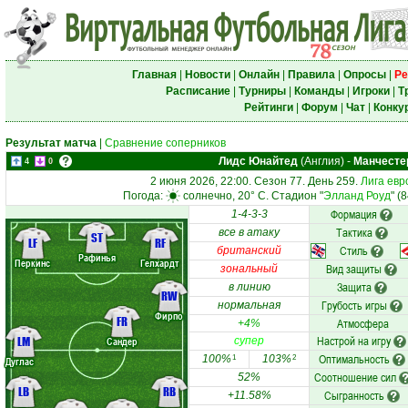
Главная
|
Новости
|
Онлайн
|
Правила
|
Опросы
|
Ре
Расписание
|
Турниры
|
Команды
|
Игроки
|
Т
Рейтинги
|
Форум
|
Чат
|
Конку
Результат матча
|
Сравнение соперников
Лидс Юнайтед
(Англия)
-
Манчесте
4
0
2 июня 2026, 22:00. Сезон 77. День 259.
Лига евр
Погода:
солнечно, 20° C. Стадион "
Элланд Роуд
" (
Формация
1-4-3-3
Тактика
все в атаку
ST
LF
RF
Стиль
британский
Рафинья
Перкинс
Гелхардт
Вид защиты
зональный
Защита
в линию
RW
Грубость игры
нормальная
Фирпо
FR
Атмосфера
+4%
Настрой на игру
LM
Сандер
супер
Оптимальность
100%
103%
1
2
Дуглас
Соотношение сил
52%
LB
RB
Сыгранность
+11.58%