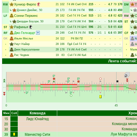
Хуниор Фирпо
Т
21
102
Г4
И4
См4
От4
215
-
-
-
4.7
79
170
RW
DM
↳
Дэниел Джеймс
, 50
25
173
Г4
И4
У4
П4
555
-
-
-
4.8
80
450
↳
Сонни Перкинс
О
26
182
Ск4
Г4
У4
См4
515
-
1/1
-
4.8
82
423
LF
RM
Ш
↳
Джордан Боуэри
, 50
28
179
Ск4
Г4
И4
Уг4
504
-
-
-
5.0
84
426
ST
Рафинья
31
210
Ск4
Г4
У4
Шт4
596
-
2/1
-
5.0
65
410
ST
↳
Джо Гелхардт
Л
29
246
Ск4
Г4
У4
Л4
576
-
1/1
1
6.6
65
397
RF
CF
GK
Ильян Меслье
24
112
Р4
В4
П2
-
-
-
-
-
-
-
GK
К
-
Умут Найир
28
166
Пд4
Ск4
Г4
У4
-
-
-
-
-
-
-
-
Ш
-
Джек Кархуалланки
28
178
Г4
И4
Ат4
См4
-
-
-
-
-
-
-
-
Мали
-
Рис Чедвик
19
83
Ск4
Г4
И4
Ка4
-
-
-
-
-
-
-
-
Б
Лента событий:
0
45
Команда
Хрон
Мин
Соб
15
Лидс Юнайтед
Коман
20
Команда меня
30
Команда
39
Манчестер Сити
Луи Мафута
по