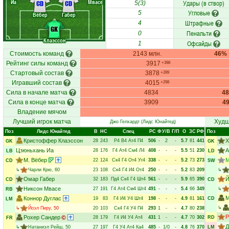
Иа
Мвасе
Удары (в створ)
CD
CD
5(3)
Угловые
5
Вёбер
Габер
Штрафные
4
GK
Пенальти
0
Клаэссон
Офсайды
1
Стоимость команд
2143 млн.
46%
Рейтинг силы команд
3917
+398
Стартовый состав
3878
+289
Игравший состав
4015
+298
Сила в начале матча
4834
4
Сила в конце матча
3909
4
Владение мячом
Лучший игрок матча
Худш
Джо Гелхардт
(Лидс Юнайтед)
Поз
Лидс Юнайтед
В
НC
Спец
РC
Ф
У/В
Г/П
О
ЗС
РФ
Поз
Кристоффер Клаэссон
Х
28
243
Р4
В4
Ат4
П4
506
-
2
-
5.7
81
441
GK
GK
Цзюньхань Иа
А
28
176
Г4
Ат4
См4
Л4
408
-
-
-
5.5
51
230
LB
LD
М. Вёбер
М
22
124
Ск4
Г4
От4
Уг4
338
-
-
-
5.2
73
273
CD
SW
↳
Чарли Крю
, 60
23
108
Ск4
Г4
И4
От4
250
-
-
-
5.2
83
209
↳
Омар Габер
Й
32
183
Пд4
Ск4
Г4
Шт4
561
-
-
-
5.9
65
390
CD
CD
Никсон Мвасе
27
191
Г4
Ат4
См4
Шт4
491
-
-
-
5.4
66
349
↳
RB
М
Коннор Дуглас
19
83
Г4
И4
У4
Шт4
198
-
-
-
4.9
81
161
CD
LM
↳
↳
Йоэл Пиру
, 50
20
103
Ск4
Г4
У4
П4
293
1
-
-
4.7
80
238
Р
Рохер Сандер
28
179
Г4
И4
У4
Ат4
431
1
-
-
4.7
70
302
RD
FR
Д
↳
Натаниэл Рейш
, 50
27
197
Г4
У4
Ат4
Ка4
485
-
1/0
-
4.8
76
370
LM