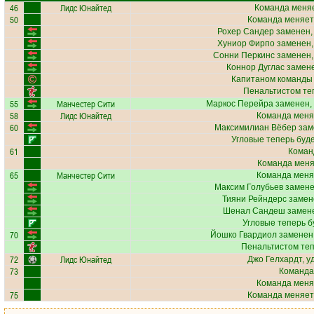
46
Лидс Юнайтед
Команда меняе
50
Команда меняет
Рохер Сандер
заменен,
Хуниор Фирпо
заменен,
Сонни Перкинс
заменен,
Коннор Дуглас
замене
Капитаном команды
Пенальтистом те
55
Манчестер Сити
Маркос Перейра
заменен,
58
Лидс Юнайтед
Команда меня
60
Максимилиан Вёбер
зам
Угловые теперь буд
61
Коман
Команда меняе
65
Манчестер Сити
Команда меня
Максим Голубьев
замене
Тияни Рейндерс
замен
Шенал Сандеш
замене
Угловые теперь б
70
Йошко Гвардиол
заменен,
Пенальтистом те
72
Лидс Юнайтед
Джо Гелхардт
, 
73
Команда
Команда меня
75
Команда меняет