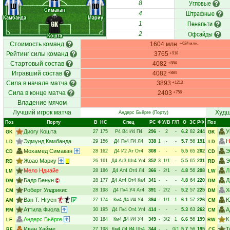
Угловые
8
LD
RD
Симакан
Штрафные
4
Камбанда
Мариу
Пенальти
GK
1
Офсайды
2
Кошта
Стоимость команд
1604 млн.
+624 млн.
Рейтинг силы команд
3765
+918
Стартовый состав
4082
+884
Игравший состав
4082
+884
Сила в начале матча
3893
+1213
Сила в конце матча
2403
+756
Владение мячом
Лучший игрок матча
Худш
Андерс Бьёрге
(Порту)
Поз
Порту
В
НC
Спец
РC
Ф
У/В
Г/П
О
ЗС
РФ
Поз
Диогу Кошта
У
27
175
Р4
В4
И4
П4
296
-
2
-
6.2
82
244
GK
GK
Эдмунд Камбанда
Н
29
156
Д4
Пк4
П4
Л4
338
1
-
-
5.7
56
191
LD
LD
Мохамед Симакан
Э
28
162
Д4
И2
Ат
От4
308
-
-
-
5.5
65
202
CD
CD
Жоао Мариу
Э
26
161
Д4
Ат3
Шт4
Уг4
352
3
1/1
-
5.5
65
231
RD
RD
Мело Ндиайе
Л
28
186
Д4
Ат4
От4
Л4
366
-
2/1
-
4.8
56
208
LM
LW
Бадр Бенун
Д
28
177
Д4
Ат4
От4
Ка4
341
-
-
-
4.8
64
220
DM
DM
Роберт Улдрикис
Х
28
198
Д4
Пк4
У4
Ат4
391
-
2/2
-
5.2
57
225
CM
DM
Ван Т. Нгуен
Ю
27
174
Км4
Д4
И4
У4
394
-
1/1
1
6.1
57
226
AM
CM
Аттила Фиола
А
30
195
Д4
Пк4
От4
Уг4
414
-
-
-
5.3
63
262
RM
CM
Андерс Бьёрге
К
30
184
Км4
Д4
И4
У4
349
-
3/2
1
6.6
56
199
LF
RW
Иван Хайме
Т
27
198
Км4
Д4
И4
Шт4
344
-
-
0/1
5.7
56
195
RF
CF