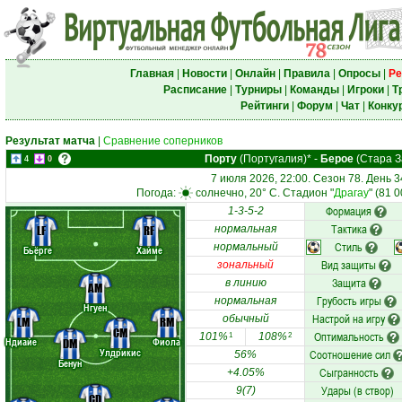
Главная
|
Новости
|
Онлайн
|
Правила
|
Опросы
|
Ре
Расписание
|
Турниры
|
Команды
|
Игроки
|
Т
Рейтинги
|
Форум
|
Чат
|
Конку
Результат матча
|
Сравнение соперников
Порту
(Португалия)*
-
Берое
(Стара З
4
0
7 июля 2026, 22:00. Сезон 78. День 3
Погода:
солнечно, 20° C. Стадион "
Драгау
" (81 
Формация
1-3-5-2
Тактика
LF
RF
нормальная
Стиль
нормальный
Бьёрге
Хайме
Вид защиты
зональный
Защита
в линию
AM
Грубость игры
нормальная
Нгуен
Настрой на игру
обычный
LM
RM
CM
Оптимальность
101%
108%
1
2
Ндиайе
Фиола
DM
Улдрикис
Соотношение сил
56%
Бенун
Сыгранность
+4.05%
Удары (в створ)
9(7)
CD