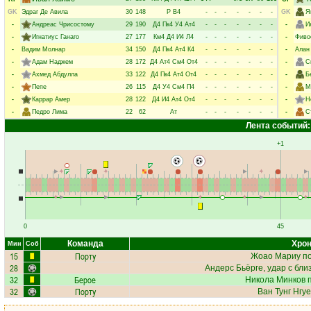
GK
Эдраг Де Авила
30
148
Р
В4
-
-
-
-
-
-
-
GK
Я
-
Андреас Чрисостому
29
190
Д4
Пк4
У4
Ат4
-
-
-
-
-
-
-
-
И
-
Игнатиус Ганаго
27
177
Км4
Д4
И4
Л4
-
-
-
-
-
-
-
-
Фиво
-
Вадим Молнар
34
150
Д4
Пк4
Ат4
К4
-
-
-
-
-
-
-
-
Алан
-
Адам Наджем
28
172
Д4
Ат4
См4
От4
-
-
-
-
-
-
-
-
С
-
Ахмед Абдулла
33
122
Д4
Пк4
Ат4
От4
-
-
-
-
-
-
-
-
Б
-
Пепе
26
115
Д4
У4
См4
П4
-
-
-
-
-
-
-
-
М
-
Каррар Амер
28
122
Д4
И4
Ат4
От4
-
-
-
-
-
-
-
-
Н
-
Педро Лима
22
62
Ат
-
-
-
-
-
-
-
-
С
Лента событий:
+1
0
45
Команда
Хрон
Мин
Соб
15
Порту
Жоао Мариу
по
28
Андерс Бьёрге
, удар с бли
32
Берое
Никола Минков
п
32
Порту
Ван Тунг Нгу