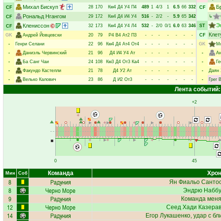
Михал Бискуп
Б
28
170
Км4
Д4
У4
П4
489
1
4/3
1
6.5
66
332
CF
CF
Рональд Нгангом
29
172
Км4
Д4
И4
У4
516
-
2/2
-
5.9
65
342
↳
CF
Э
Клениссон
32
173
Км4
Д4
У4
Л4
532
-
2/0
0/1
6.0
63
346
ST
CF
Клет
GK
Андрей Йовцевски
20
79
Р4
В4
Ат2
П3
-
-
-
-
-
-
-
CF
-
Генри Селани
22
96
Км4
Д4
Ат4
От4
-
-
-
-
-
-
-
GK
М
-
Даниэль Червинский
21
96
Д4
И4
У4
Ат
-
-
-
-
-
-
-
-
А
-
Ба Санг Чаи
24
108
Км3
Д4
От3
Ка4
-
-
-
-
-
-
-
-
Ге
-
Факундо Кастелли
21
78
Д4
У2
Ат
-
-
-
-
-
-
-
-
Даян 
-
Велько Калович
23
86
Д
И2
От3
-
-
-
-
-
-
-
-
Грег 
Лента событий:
+2
0
45
Команда
Хрон
Мин
Соб
8
Радуния
Ян Фиальо Санто
8
Черно Море
Эндрю Наббу
9
Радуния
Команда меняе
12
Черно Море
Сеед Хади Казера
14
Радуния
Егор Лукашенко
, удар с б