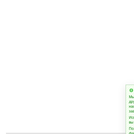
Мы
др
на
за
Ис
вы
По
фа