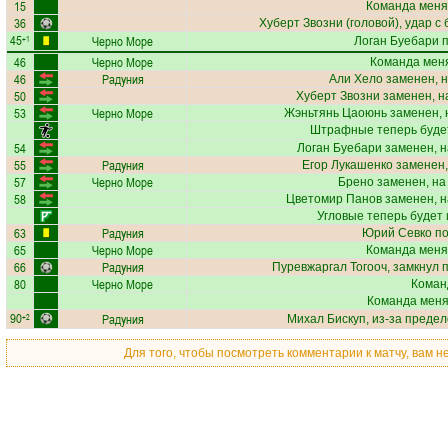
15
Команда меня
36
Хуберт Звозни
(головой), удар с
45
Черно Море
+1
Логан Буебари
п
46
Черно Море
Команда меня
46
Радуния
Али Хело
заменен, н
50
Хуберт Звозни
заменен, н
53
Черно Море
Жэньтянь Цаоюнь
заменен, 
Штрафные теперь буде
54
Логан Буебари
заменен, н
55
Радуния
Егор Лукашенко
заменен,
57
Черно Море
Брено
заменен, на
58
Цветомир Панов
заменен, н
Угловые теперь будет
63
Радуния
Юрий Севко
по
65
Черно Море
Команда меня
66
Радуния
Пуревжаргал Тогооч
, замкнул 
80
Черно Море
Коман
Команда меняе
90
Радуния
+2
Михал Бискуп
, из-за преде
Для того, чтобы посмотреть комментарии к матчу, вам 