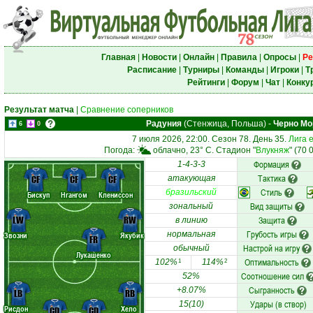
Главная
|
Новости
|
Онлайн
|
Правила
|
Опросы
|
Ре
Расписание
|
Турниры
|
Команды
|
Игроки
|
Т
Рейтинги
|
Форум
|
Чат
|
Конку
Результат матча
|
Сравнение соперников
Радуния
(Стенжица, Польша)
-
Черно Мо
6
0
7 июля 2026, 22:00. Сезон 78. День 35.
Лига 
Погода:
облачно, 23° C. Стадион "
Влукняж
" (70 
Формация
1-4-3-3
Тактика
CF
CF
CF
атакующая
Стиль
бразильский
Бискуп
Нгангом
Клениссон
Вид защиты
зональный
LW
RW
Защита
в линию
Грубость игры
нормальная
Звозни
Якубик
FR
Настрой на игру
обычный
Лукашенко
Оптимальность
102%
114%
1
2
Соотношение сил
52%
Сыгранность
+8.07%
LB
RB
Удары (в створ)
15(10)
Рисдон
Хело
CD
CD