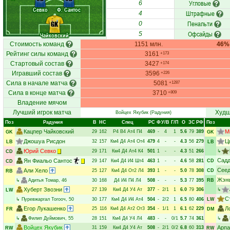
Угловые
6
Севко
Ф. Сантос
Штрафные
4
Пенальти
GK
0
Офсайды
5
Чайковский
Стоимость команд
1151 млн.
46%
Рейтинг силы команд
3161
+173
Стартовый состав
3427
+174
Игравший состав
3596
+226
Сила в начале матча
5081
+1287
Сила в конце матча
3710
+809
Владение мячом
Лучший игрок матча
Худш
Войцех Якубик
(Радуния)
Поз
Радуния
В
НC
Спец
РC
Ф
У/В
Г/П
О
ЗС
РФ
Поз
Кацпер Чайковский
М
29
162
Р4
В4
Ат4
П4
469
-
4
1
5.6
79
389
GK
GK
Джошуа Рисдон
Ц
32
157
Км4
Д4
Ат4
От4
479
4
-
-
4.3
56
279
LB
LB
Юрий Севко
29
171
Км4
Д4
Ат4
К4
501
1
-
-
4.3
51
266
↳
CD
Садд
Ян Фиальо Сантос
29
147
Км4
Д4
И4
Шт4
463
1
-
-
4.6
58
281
CD
CD
Сеед
Али Хело
25
127
Км4
Д4
От2
Л4
393
1
-
-
5.0
78
308
CD
RB
Жэнь
↳
Адитья Томар
, 46
30
168
Д4
И4
П4
Л4
508
-
-
-
5.3
77
395
RB
Хуберт Звозни
27
139
Км4
Д4
У4
Ат
377
-
2/1
1
6.0
79
306
↳
LW
С
↳
Пуревжаргал Тогооч
, 50
30
177
Км4
Д4
И4
Ат4
504
-
2/2
1
6.5
80
406
LW
Егор Лукашенко
Л
25
116
Км4
Д4
Ат2
От3
354
-
1/1
1
6.1
62
229
FR
DM
↳
Филип Дуймович
, 55
28
151
Км4
Д4
У4
Л4
483
-
-
0/1
5.7
74
361
↳
Войцех Якубик
Арпа
31
159
Км4
Д4
У4
Ат
508
-
2/1
0/2
6.8
60
313
RW
RW