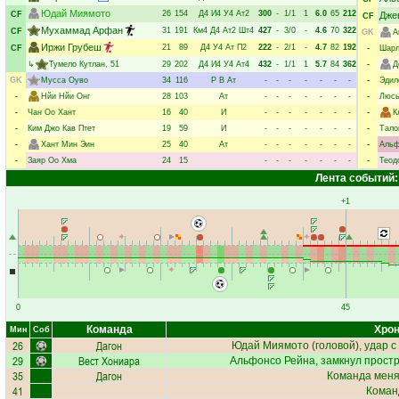
Юдай Миямото
26
154
Д4
И4
У4
Ат2
300
-
1/1
1
6.0
65
212
CF
Дже
CF
Мухаммад Арфан
31
191
Км4
Д4
Ат2
Шт4
427
-
3/0
-
4.6
70
322
CF
GK
А
Иржи Грубеш
21
89
Д4
У4
Ат
П2
222
-
2/1
-
4.7
82
192
CF
-
Шарл
↳
Тумело Кутлан
, 51
29
202
Д4
И4
У4
Ат4
432
-
1/1
1
5.7
84
362
-
Д
GK
Мусса Оуво
34
116
Р
В
Ат
-
-
-
-
-
-
-
-
Эдил
-
Нйи Нйи Онг
28
103
Ат
-
-
-
-
-
-
-
-
Люсь
-
Чан Оо Хант
16
40
И
-
-
-
-
-
-
-
-
К
-
Ким Джо Кав Птет
19
59
И
-
-
-
-
-
-
-
-
Тало
-
Хант Мин Эин
25
40
Ат
-
-
-
-
-
-
-
-
Альф
-
Заяр Оо Хма
24
15
-
-
-
-
-
-
-
-
Теод
Лента событий:
+1
0
45
Команда
Хрон
Мин
Соб
26
Дагон
Юдай Миямото
(головой), удар с
29
Вест Хониара
Альфонсо Рейна
, замкнул прост
35
Дагон
Команда меняе
41
Коман