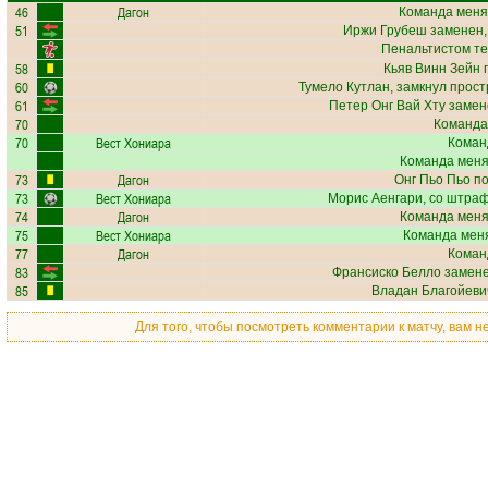
46
Дагон
Команда меня
51
Иржи Грубеш
заменен,
Пенальтистом те
58
Кьяв Винн Зейн
п
60
Тумело Кутлан
, замкнул прост
61
Петер Онг Вай Хту
замене
70
Команда
70
Вест Хониара
Коман
Команда меняе
73
Дагон
Онг Пьо Пьо
по
73
Вест Хониара
Морис Аенгари
, со штраф
74
Дагон
Команда меняе
75
Вест Хониара
Команда меня
77
Дагон
Коман
83
Франсиско Белло
замене
85
Владан Благойеви
Для того, чтобы посмотреть комментарии к матчу, вам 