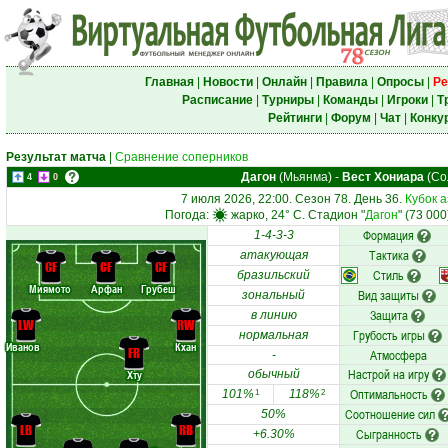
Главная
|
Новости
|
Онлайн
|
Правила
|
Опросы
|
Ре
Расписание
|
Турниры
|
Команды
|
Игроки
|
Т
Рейтинги
|
Форум
|
Чат
|
Конку
Результат матча
|
Сравнение соперников
Дагон
(Мьянма)
-
Вест Хониара
(Со
4
0
7 июля 2026, 22:00. Сезон 78. День 36.
Кубок 
Погода:
жарко, 24° C. Стадион "
Дагон
" (73 00
Формация
1-4-3-3
Тактика
атакующая
CF
CF
CF
Стиль
бразильский
Миямото
Арфан
Грубеш
Вид защиты
зональный
Защита
в линию
LW
RW
Грубость игры
нормальная
Иванов
Кхан
FR
Атмосфера
-
Настрой на игру
Хту
обычный
Оптимальность
101%
118%
1
2
Соотношение сил
50%
LB
RB
Сыгранность
+6.30%