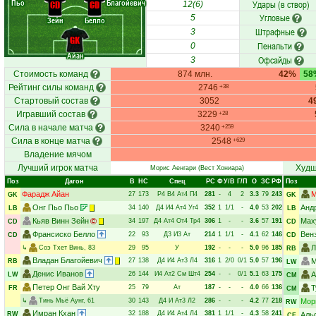
Пьо
Благойевич
Удары (в створ)
CD
CD
12(6)
Угловые
5
Зейн
Белло
Штрафные
3
GK
Пенальти
0
Айан
Офсайды
3
Стоимость команд
874 млн.
42%
58
Рейтинг силы команд
2746
+38
Стартовый состав
3052
4
Игравший состав
3229
+28
Сила в начале матча
3240
+259
Сила в конце матча
2548
+629
Владение мячом
Лучший игрок матча
Худш
Морис Аенгари
(Вест Хониара)
Поз
Дагон
В
НC
Спец
РC
Ф
У/В
Г/П
О
ЗС
РФ
Поз
Фарадж Айан
М
27
173
Р4
В4
Ат4
П4
281
-
4
2
3.3
79
243
GK
GK
Онг Пьо Пьо
Анд
34
140
Д4
И4
Ат4
Уг4
352
1
1/1
-
4.0
53
202
LB
LB
Кьяв Винн Зейн
Мах
34
197
Д4
Ат4
От4
Тр4
306
1
-
-
3.6
57
191
CD
CD
Франсиско Белло
Вен
22
93
Д3
И3
Ат
214
1
1/1
-
4.1
62
146
CD
CD
Л
↳
Соэ Тхет Винь
, 83
29
95
У
192
-
-
-
5.0
96
185
RB
Владан Благойевич
27
138
Д4
И4
Ат3
Л4
316
1
2/0
0/1
5.0
57
196
М
RB
LW
Денис Иванов
26
144
И4
Ат2
См
Шт4
254
-
-
0/1
5.1
63
175
А
LW
CM
Петер Онг Вай Хту
25
79
Ат
187
-
-
-
4.0
66
136
Т
FR
CM
↳
Тинь Мьё Аунг
, 61
30
143
Д4
И
Ат3
Л2
286
-
-
-
4.2
77
218
Мор
RW
Имран Кхан
32
188
Д4
И4
Ат4
Л4
381
1
1/1
-
4.3
58
241
RW
Аль
CF