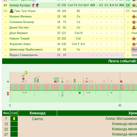
Алпер Куперс
32
206
Ск4
У4
Ат4
Шт4
419
-
4/2
0/1
6.4
62
264
ST
CF
GK
Тань Тунг Нгуен
29
118
В2
-
-
-
-
-
-
-
GK
Ари
-
Милано Мелинга
19
49
Ск
-
-
-
-
-
-
-
-
-
Сильвион Кохинор
19
73
Ск
-
-
-
-
-
-
-
-
-
Донни Оостинг
22
91
Ск
-
-
-
-
-
-
-
-
-
Доув Вермаат
25
121
Ск4
И
-
-
-
-
-
-
-
-
Рал
-
Навьен Тоераб
23
102
Ск2
-
-
-
-
-
-
-
-
-
Форнелио Хиват
24
130
Ск4
У
Ат2
-
-
-
-
-
-
-
-
-
Шамкоэмар Прайасемита
18
44
Ск
-
-
-
-
-
-
-
-
Мет
-
Йеррел Саммервилль
22
15
-
-
-
-
-
-
-
-
Нэт
Лента событий:
0
45
Команда
Хрон
Мин
Соб
7
Сантос
Алекс Матшамеко
12
Команда меняе
22
Команда меня
27
Команда меняе