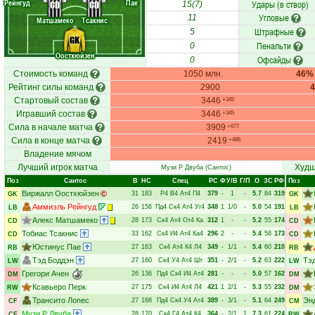
Рейнгуд
Пае
Удары (в створ)
CD
CD
15(7)
Угловые
11
Матшамеко
Тсакнис
Штрафные
5
GK
Пенальти
0
Оостхюйзен
Офсайды
0
Стоимость команд
1050 млн.
46%
Рейтинг силы команд
2900
Стартовый состав
3446
+345
Игравший состав
3446
+345
Сила в начале матча
3909
+677
Сила в конце матча
2419
+486
Владение мячом
Лучший игрок матча
Худш
Музи Р Двуба
(Сантос)
Поз
Сантос
В
НC
Спец
РC
Ф
У/В
Г/П
О
ЗС
РФ
Поз
Виржалл Оостхюйзен
31
183
Р4
В4
Ат4
П4
379
-
1
-
5.7
84
319
GK
GK
Аммиэль Рейнгуд
26
156
Пд4
Ск4
Ат4
Уг4
348
1
1/0
-
5.0
54
191
LB
LB
Алекс Матшамеко
28
173
Ск4
Ат4
От4
Ка
312
1
-
-
5.2
55
174
CD
CD
Тобиас Тсакнис
33
162
Ск4
И4
Ат4
Ка4
296
2
-
-
5.4
58
173
CD
CD
Юстинус Пае
27
163
Ск4
Ат4
К4
Л4
349
-
1/1
-
5.4
60
210
RB
RB
Тэд Боддэн
Тэ
27
160
Ск4
У4
Ат4
Шт
351
-
2/1
-
5.2
63
222
LW
LW
Грегори Ачен
26
136
Пд4
Ск4
И4
Ат4
281
-
-
-
5.0
57
162
DM
DM
Ксавьеро Перк
27
175
Ск4
И4
Ат4
Л4
421
1
2/1
-
5.3
55
232
RW
DM
Трансито Лопес
Эн
27
168
Пд4
Ск4
У4
Ат4
389
-
3/1
-
5.1
64
249
CF
CM
Музи Р Двуба
28
170
Ск4
Г4
Ат4
К4
364
-
2/1
1
7.3
61
224
CF
RW