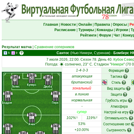
Главная
|
Новости
|
Онлайн
|
Правила
|
Опросы
|
Ре
Расписание
|
Турниры
|
Команды
|
Игроки
|
Т
Рейтинги
|
Форум
|
Чат
|
Конку
Результат матча
|
Сравнение соперников
Сантос
(Нью Никери, Суринам)
-
Бомберс Н
5
0
7 июля 2026, 22:00. Сезон 78. День 40.
Кубок Севе
Погода:
солнечно, 23° C. Стадион "
Никери
" (70 
Формация
1-4-3-3
Тактика
атакующая
ST
CF
CF
Стиль
британский
Куперс
Лопес
Двуба
Вид защиты
зональный
Защита
в линию
LW
RW
Грубость игры
нормальная
Боддэн
Перк
Атмосфера
-
Настрой на игру
супер
DM
Оптимальность
102%
119%
1
2
Соотношение сил
Ачен
53%
LB
RB
Сыгранность
+10.00%