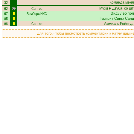
32
Команда меня
62
Сантос
Музи Р Двуба
, со ш
67
Бомберс НКС
Энду Лео
пол
85
Гурприт Сингх Санд
86
Сантос
Аммиэль Рейнгуд
Для того, чтобы посмотреть комментарии к матчу, вам 