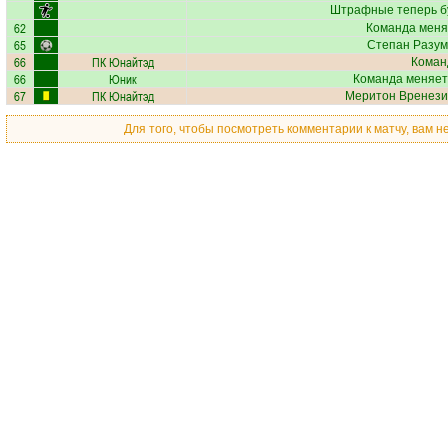
Штрафные теперь б
62
Команда меня
65
Степан Разум
66
ПК Юнайтэд
Коман
66
Юник
Команда меняет
67
ПК Юнайтэд
Меритон Вренези
Для того, чтобы посмотреть комментарии к матчу, вам 