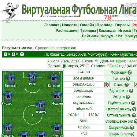
Главная
|
Новости
|
Онлайн
|
Правила
|
Опросы
|
Ре
Расписание
|
Турниры
|
Команды
|
Игроки
|
Т
Рейтинги
|
Форум
|
Чат
|
Конку
Результат матча
|
Сравнение соперников
ПК Юнайтэд
(Бэйкер Хилл, Монтсеррат)
Юник
(Кристианс
-
3
0
7 июля 2026, 22:00. Сезон 78. День 40.
Кубок Севе
Погода:
жарко, 25° C. Стадион "
Юнайтэд
" (40 0
Формация
1-4-3-3
ST
Тактика
LF
RF
все в атаку
Рози
Стиль
британский
Вренези
Конерко
Вид защиты
зональный
LW
RW
Защита
в линию
Грубость игры
нормальная
Риохас
Фудзии
FR
Настрой на игру
обычный
Мулату
Оптимальность
102%
118%
1
2
Соотношение сил
50%
Сыгранность
+8.95%
LB
RB
Удары (в створ)
7(1)
Гонсалез
Фентон
CD
CD