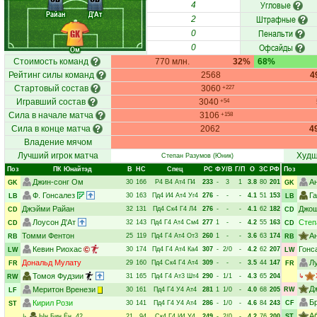
Угловые
4
Райан
Д'Ат
Штрафные
2
Пенальти
GK
0
Офсайды
0
Ом
Стоимость команд
770 млн.
32%
68%
Рейтинг силы команд
2568
4
Стартовый состав
3060
+227
Игравший состав
3040
+54
Сила в начале матча
3106
+158
Сила в конце матча
2062
4
Владение мячом
Лучший игрок матча
Худш
Степан Разумов
(Юник)
Поз
ПК Юнайтэд
В
НC
Спец
РC
Ф
У/В
Г/П
О
ЗС
РФ
Поз
Джин-сонг Ом
А
30
166
Р4
В4
Ат4
П4
233
-
3
1
3.8
80
201
GK
GK
Ф. Гонсалез
Г
30
163
Пд4
И4
Ат4
Уг4
276
-
-
-
4.1
51
153
LB
LB
Джэйми Райан
Джош
32
131
Пд4
Ск4
Г4
Л4
276
-
-
-
4.1
62
182
CD
CD
Лоусон Д'Ат
Степ
32
143
Пд4
Г4
Ат4
См4
277
1
-
-
4.2
55
163
CD
CD
Томми Фентон
А
25
119
Пд4
Г4
Ат4
От3
260
1
-
-
3.6
63
174
RB
RB
Кевин Риохас
Гонс
30
174
Пд4
Г4
Ат4
Ка4
307
-
2/0
-
4.2
62
207
LW
LW
Дональд Мулату
Л
29
160
Пд4
Ск4
Г4
Ат4
309
-
-
-
3.5
44
147
FR
FR
Томоя Фудзии
31
165
Пд4
Г4
Ат3
Шт4
290
-
1/1
-
4.3
65
204
↳
RW
Д
Меритон Вренези
30
161
Пд4
Г4
У4
Ат4
281
1
1/0
-
4.0
68
205
RW
LF
Б
Кирил Рози
30
141
Пд4
Г4
У4
Ат4
286
-
1/0
-
4.6
84
243
CF
ST
А
↳
Ын Бин Ён
, 42
21
94
Ск4
Г4
И4
У4
249
-
2/0
-
4.2
76
200
ST