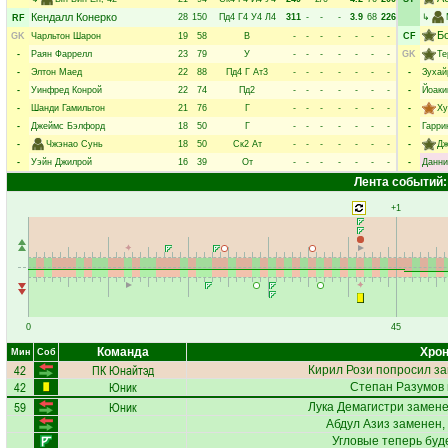
Кендалл Конерко
28
150
Пд4
Г4
У4
Л4
311
-
-
-
3.9
68
226
↳
RF
Б
GK
Чарльтон Шарон
19
58
В
-
-
-
-
-
-
-
CF
-
Раян Фаррелл
23
79
У
-
-
-
-
-
-
-
GK
Те
-
Элтон Маед
22
88
Пд4
Г
Ат3
-
-
-
-
-
-
-
-
Зухай
-
Уинфред Конрой
22
74
Пд2
-
-
-
-
-
-
-
-
Йоаки
-
Шанди Гамильтон
21
76
Г
-
-
-
-
-
-
-
-
Ху
-
Джеймс Бэлфорд
18
50
Г
-
-
-
-
-
-
-
-
Гарри
-
Чжэнао Сунь
18
50
Ск2
Ат
-
-
-
-
-
-
-
-
Дж
-
Уэйн Джилрой
16
39
От
-
-
-
-
-
-
-
-
Данни
Лента событий:
+1
0
45
Команда
Хрон
Мин
Соб
42
ПК Юнайтэд
Кирил Рози
попросил за
42
Юник
Степан Разумов
59
Юник
Лука Демагистри
замене
Абдул Азиз
заменен,
Угловые теперь буд