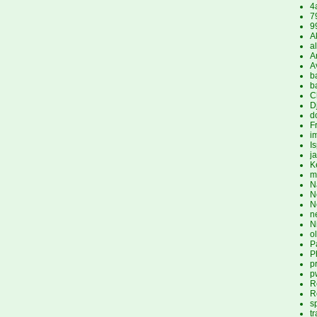
4
7
9
A
a
A
A
b
b
C
D
d
F
i
I
j
K
m
N
N
N
n
N
o
P
P
p
p
R
R
s
t