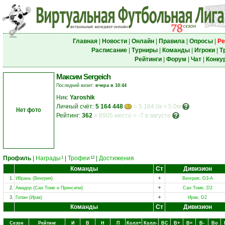
Главная
|
Новости
|
Онлайн
|
Правила
|
Опросы
|
Ре
Расписание
|
Турниры
|
Команды
|
Игроки
|
Т
Рейтинги
|
Форум
|
Чат
|
Конку
Максим Sergeich
Последний визит:
вчера в 10:44
Ник:
Yaroshik
Личный счёт:
5 164 448
= 5 164.0к = 5.0м
Нет фото
Рейтинг:
362
=
8905 место
=
-7 в августе
Профиль
|
Награды
|
Трофеи
|
Достижения
1
12
Команды
Ст
Дивизион
+
1.
Ибрань (Венгрия)
Венгрия, D3-A
+
2.
Амадор (Сан Томе и Принсипи)
Сан Томе, D2
+
3.
Голан (Ирак)
Ирак, D2
Команды
Ст
Дивизион
Сезон
Рейтинг
И
В
Н
П
Колл+
Колл-
ВC
В+
В=
В-
Вo