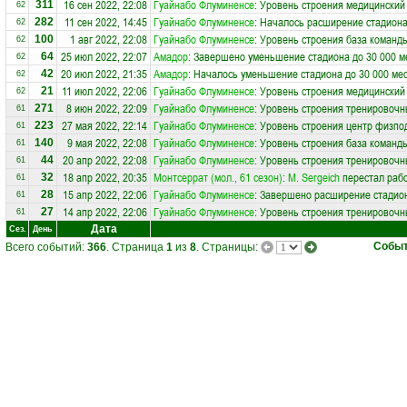
16 сен 2022, 22:08
Гуайнабо Флуминенсе
: Уровень строения медицинский
311
62
11 сен 2022, 14:45
Гуайнабо Флуминенсе
: Началось расширение стадиона
282
62
1 авг 2022, 22:08
Гуайнабо Флуминенсе
: Уровень строения база команд
100
62
25 июл 2022, 22:07
Амадор
: Завершено уменьшение стадиона до 30 000 м
64
62
20 июл 2022, 21:35
Амадор
: Началось уменьшение стадиона до 30 000 ме
42
62
11 июл 2022, 22:06
Гуайнабо Флуминенсе
: Уровень строения медицинский
21
62
8 июн 2022, 22:09
Гуайнабо Флуминенсе
: Уровень строения тренировочн
271
61
27 мая 2022, 22:14
Гуайнабо Флуминенсе
: Уровень строения центр физпо
223
61
9 мая 2022, 22:08
Гуайнабо Флуминенсе
: Уровень строения база команд
140
61
20 апр 2022, 22:08
Гуайнабо Флуминенсе
: Уровень строения тренировочн
44
61
18 апр 2022, 20:35
Монтсеррат (мол., 61 сезон)
:
М. Sergeich
перестал рабо
32
61
15 апр 2022, 22:06
Гуайнабо Флуминенсе
: Завершено расширение стадион
28
61
14 апр 2022, 22:06
Гуайнабо Флуминенсе
: Уровень строения тренировочн
27
61
Дата
Сез.
День
Собы
Всего событий:
366
. Страница
1
из
8
. Страницы: