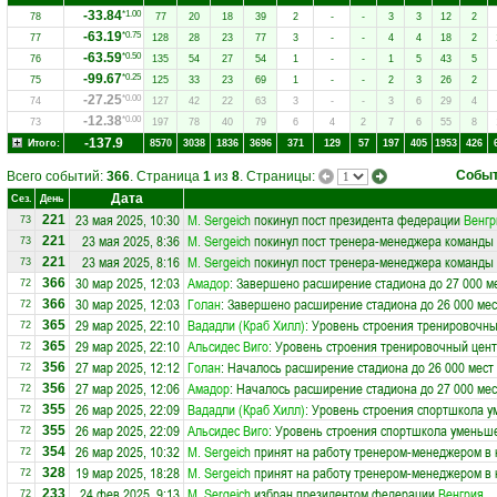
-33.84
*1.00
78
77
20
18
39
2
-
-
3
3
12
2
-63.19
*0.75
77
128
28
23
77
3
-
-
4
4
18
2
-63.59
*0.50
76
135
54
27
54
1
-
-
1
5
43
5
-99.67
*0.25
75
125
33
23
69
1
-
-
2
3
26
2
-27.25
*0.00
74
127
42
22
63
3
-
-
3
6
29
4
-12.38
*0.00
73
197
78
40
79
6
4
2
7
6
55
8
-137.9
Итого:
8570
3038
1836
3696
371
129
57
197
405
1953
426
Собы
Всего событий:
366
. Страница
1
из
8
. Страницы:
Дата
Сез.
День
23 мая 2025, 10:30
М. Sergeich
покинул пост президента федерации
Венгр
221
73
23 мая 2025, 8:36
М. Sergeich
покинул пост тренера-менеджера команды
221
73
23 мая 2025, 8:16
М. Sergeich
покинул пост тренера-менеджера команды
221
73
30 мар 2025, 12:03
Амадор
: Завершено расширение стадиона до 27 000 м
366
72
30 мар 2025, 12:03
Голан
: Завершено расширение стадиона до 26 000 мес
366
72
29 мар 2025, 22:10
Вададли (Краб Хилл)
: Уровень строения тренировочны
365
72
29 мар 2025, 22:10
Альсидес Виго
: Уровень строения тренировочный цент
365
72
27 мар 2025, 12:12
Голан
: Началось расширение стадиона до 26 000 мест
356
72
27 мар 2025, 12:06
Амадор
: Началось расширение стадиона до 27 000 мес
356
72
26 мар 2025, 22:09
Вададли (Краб Хилл)
: Уровень строения спортшкола у
355
72
26 мар 2025, 22:09
Альсидес Виго
: Уровень строения спортшкола уменьше
355
72
26 мар 2025, 10:32
М. Sergeich
принят на работу тренером-менеджером в
354
72
19 мар 2025, 18:28
М. Sergeich
принят на работу тренером-менеджером в
328
72
24 фев 2025, 9:13
М. Sergeich
избран президентом федерации
Венгрия
233
72