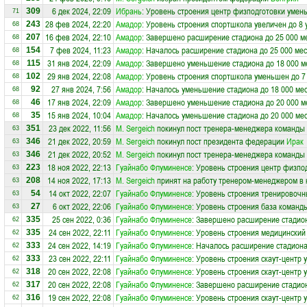
6 дек 2024, 22:09
Ибрань
: Уровень строения центр физподготовки умен
309
71
28 фев 2024, 22:20
Амадор
: Уровень строения спортшкола увеличен до 8 
243
68
16 фев 2024, 22:10
Амадор
: Завершено расширение стадиона до 25 000 м
207
68
7 фев 2024, 11:23
Амадор
: Началось расширение стадиона до 25 000 мес
154
68
31 янв 2024, 22:09
Амадор
: Завершено уменьшение стадиона до 18 000 м
115
68
29 янв 2024, 22:08
Амадор
: Уровень строения спортшкола уменьшен до 7
102
68
27 янв 2024, 7:56
Амадор
: Началось уменьшение стадиона до 18 000 ме
92
68
17 янв 2024, 22:09
Амадор
: Завершено уменьшение стадиона до 20 000 м
46
68
15 янв 2024, 10:04
Амадор
: Началось уменьшение стадиона до 20 000 ме
35
68
23 дек 2022, 11:56
М. Sergeich
покинул пост тренера-менеджера команды
351
63
21 дек 2022, 20:59
М. Sergeich
покинул пост президента федерации
Ирак
346
63
21 дек 2022, 20:52
М. Sergeich
покинул пост тренера-менеджера команды
346
63
18 ноя 2022, 22:13
Гуайнабо Флуминенсе
: Уровень строения центр физпо
223
63
14 ноя 2022, 17:13
М. Sergeich
принят на работу тренером-менеджером в
208
63
14 окт 2022, 22:07
Гуайнабо Флуминенсе
: Уровень строения тренировочн
54
63
6 окт 2022, 22:06
Гуайнабо Флуминенсе
: Уровень строения база команд
27
63
25 сен 2022, 0:36
Гуайнабо Флуминенсе
: Завершено расширение стадион
335
62
24 сен 2022, 22:11
Гуайнабо Флуминенсе
: Уровень строения медицинский
335
62
24 сен 2022, 14:19
Гуайнабо Флуминенсе
: Началось расширение стадиона
333
62
23 сен 2022, 22:11
Гуайнабо Флуминенсе
: Уровень строения скаут-центр 
333
62
20 сен 2022, 22:08
Гуайнабо Флуминенсе
: Уровень строения скаут-центр 
318
62
20 сен 2022, 22:08
Гуайнабо Флуминенсе
: Завершено расширение стадион
317
62
19 сен 2022, 22:08
Гуайнабо Флуминенсе
: Уровень строения скаут-центр 
316
62