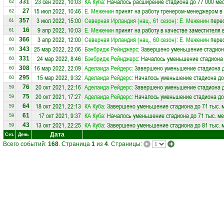
23 сен 2022, 10:03
КА Куба
: Началось расширение стадиона до 77 000 ме
331
62
15 июл 2022, 10:46
Е. Меженин
принят на работу тренером-менеджером в
27
62
3 июл 2022, 15:00
Северная Ирландия (нац., 61 сезон)
:
Е. Меженин
перес
357
61
9 апр 2022, 10:03
Е. Меженин
принят на работу в качестве заместителя
16
61
3 апр 2022, 12:00
Северная Ирландия (нац., 60 сезон)
:
Е. Меженин
перес
366
60
25 мар 2022, 22:06
Бэнбридж Рейнджерс
: Завершено уменьшение стадиона
343
60
24 мар 2022, 8:46
Бэнбридж Рейнджерс
: Началось уменьшение стадиона 
331
60
16 мар 2022, 22:09
Аделаида Рейдерс
: Завершено уменьшение стадиона д
308
60
15 мар 2022, 9:32
Аделаида Рейдерс
: Началось уменьшение стадиона до 
295
60
20 окт 2021, 22:16
Аделаида Рейдерс
: Завершено уменьшение стадиона д
76
59
20 окт 2021, 17:27
Аделаида Рейдерс
: Началось уменьшение стадиона до 
75
59
18 окт 2021, 22:13
КА Куба
: Завершено уменьшение стадиона до 71 тыс. 
64
59
17 окт 2021, 9:37
КА Куба
: Началось уменьшение стадиона до 71 тыс. ме
61
59
13 окт 2021, 22:25
КА Куба
: Завершено уменьшение стадиона до 81 тыс. 
43
59
Дата
Сез.
День
Всего событий:
168
. Страница
1
из
4
. Страницы: