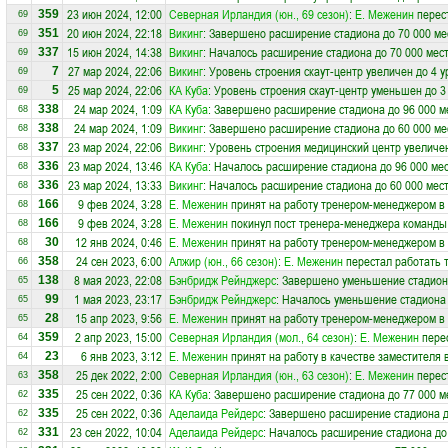
23 июн 2024, 12:00
Северная Ирландия (юн., 69 сезон)
:
Е. Меженин
перес
359
69
20 июн 2024, 22:18
Викинг
: Завершено расширение стадиона до 70 000 ме
351
69
15 июн 2024, 14:38
Викинг
: Началось расширение стадиона до 70 000 мес
337
69
27 мар 2024, 22:06
Викинг
: Уровень строения скаут-центр увеличен до 4 
7
69
25 мар 2024, 22:06
КА Куба
: Уровень строения скаут-центр уменьшен до 3
5
69
24 мар 2024, 1:09
КА Куба
: Завершено расширение стадиона до 96 000 м
338
68
24 мар 2024, 1:09
Викинг
: Завершено расширение стадиона до 60 000 ме
338
68
23 мар 2024, 22:06
Викинг
: Уровень строения медицинский центр увеличен
337
68
23 мар 2024, 13:46
КА Куба
: Началось расширение стадиона до 96 000 ме
336
68
23 мар 2024, 13:33
Викинг
: Началось расширение стадиона до 60 000 мес
336
68
9 фев 2024, 3:28
Е. Меженин
принят на работу тренером-менеджером в
166
68
9 фев 2024, 3:28
Е. Меженин
покинул пост тренера-менеджера команд
166
68
12 янв 2024, 0:46
Е. Меженин
принят на работу тренером-менеджером в
30
68
24 сен 2023, 6:00
Алжир (юн., 66 сезон)
:
Е. Меженин
перестал работать 
358
66
8 мая 2023, 22:08
Бэнбридж Рейнджерс
: Завершено уменьшение стадиона
138
65
1 мая 2023, 23:17
Бэнбридж Рейнджерс
: Началось уменьшение стадиона 
99
65
15 апр 2023, 9:56
Е. Меженин
принят на работу тренером-менеджером в
28
65
2 апр 2023, 15:00
Северная Ирландия (мол., 64 сезон)
:
Е. Меженин
перес
359
64
6 янв 2023, 3:12
Е. Меженин
принят на работу в качестве заместителя
23
64
25 дек 2022, 2:00
Северная Ирландия (юн., 63 сезон)
:
Е. Меженин
перес
358
63
25 сен 2022, 0:36
КА Куба
: Завершено расширение стадиона до 77 000 м
335
62
25 сен 2022, 0:36
Аделаида Рейдерс
: Завершено расширение стадиона д
335
62
23 сен 2022, 10:04
Аделаида Рейдерс
: Началось расширение стадиона до
331
62