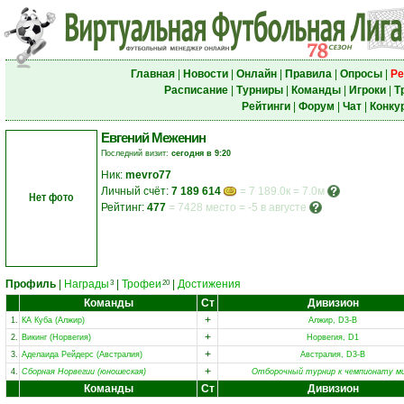
Главная
|
Новости
|
Онлайн
|
Правила
|
Опросы
|
Ре
Расписание
|
Турниры
|
Команды
|
Игроки
|
Т
Рейтинги
|
Форум
|
Чат
|
Конку
Евгений Меженин
Последний визит:
сегодня в 9:20
Ник:
mevro77
Личный счёт:
7 189 614
= 7 189.0к = 7.0м
Нет фото
Рейтинг:
477
=
7428 место
=
-5 в августе
Профиль
|
Награды
|
Трофеи
|
Достижения
3
20
Команды
Ст
Дивизион
+
1.
КА Куба (Алжир)
Алжир, D3-B
+
2.
Викинг (Норвегия)
Норвегия, D1
+
3.
Аделаида Рейдерс (Австралия)
Австралия, D3-B
+
4.
Сборная Норвегии (юношеская)
Отборочный турнир к чемпионату м
Команды
Ст
Дивизион