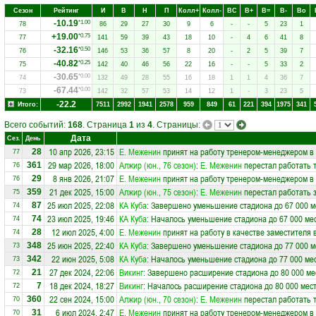
Сезон
Рейтинг
И
В
Н
П
Колл+
Колл-
ВC
В+
В=
В-
Вo
-10.19
*1.00
78
86
29
27
30
9
6
-
-
5
23
1
+19.00
*0.75
77
141
59
39
43
18
10
-
4
6
41
8
-32.16
*0.50
76
146
53
36
57
8
20
-
2
5
39
7
-40.82
*0.25
75
142
40
46
56
22
16
-
-
5
33
2
-30.65
*0.00
74
132
49
28
55
16
18
1
1
4
36
7
-67.44
*0.00
73
142
32
57
53
14
12
1
-
3
23
5
-22.2
Итого:
7511
2992
1941
2578
959
849
61
221
394
1975
341
Всего событий:
168
. Страница
1
из
4
. Страницы:
Дата
Сез.
День
10 апр 2026, 23:15
Е. Меженин
принят на работу тренером-менеджером в
28
77
29 мар 2026, 18:00
Алжир (юн., 76 сезон)
:
Е. Меженин
перестал работать 
361
76
8 янв 2026, 21:07
Е. Меженин
принят на работу тренером-менеджером в
29
76
21 дек 2025, 15:00
Алжир (юн., 75 сезон)
:
Е. Меженин
перестал работать 
359
75
25 июл 2025, 22:08
КА Куба
: Завершено уменьшение стадиона до 67 000 м
87
74
23 июл 2025, 19:46
КА Куба
: Началось уменьшение стадиона до 67 000 ме
74
74
12 июл 2025, 4:00
Е. Меженин
принят на работу в качестве заместителя
28
74
25 июн 2025, 22:40
КА Куба
: Завершено уменьшение стадиона до 77 000 м
348
73
22 июн 2025, 5:08
КА Куба
: Началось уменьшение стадиона до 77 000 ме
342
73
27 дек 2024, 22:06
Викинг
: Завершено расширение стадиона до 80 000 ме
21
72
18 дек 2024, 18:27
Викинг
: Началось расширение стадиона до 80 000 мес
7
72
22 сен 2024, 15:00
Алжир (юн., 70 сезон)
:
Е. Меженин
перестал работать 
360
70
6 июл 2024, 2:47
Е. Меженин
принят на работу тренером-менеджером в
31
70